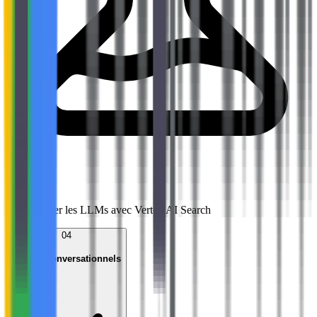
Activités
Lab : Ancrer les LLMs avec Vertex AI Search
04
Agents Conversationnels