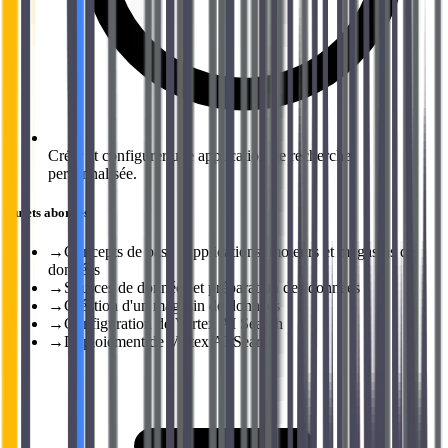
Créer et configurer une application de recherche
personnalisée.
Sujets abordés
→
Concepts de base : applications, moteurs et magasins de
données
→
Sources de données et préparation des données
→
Création d'un magasin de données
→
Configuration de Vertex AI Search
→
Déploiement de Vertex AI Search