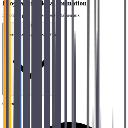
Programme de la Formation
5
modules pour maîtriser les fondamentaux
01
Vertex AI et Applications d'IA
Objectifs