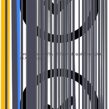
Créer des applications d'IA générative de qualité entreprise
avec AI Applications.