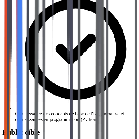
Connaissance des concepts de base de l'IA générative et
connaissances en programmation (Python)
Public cible