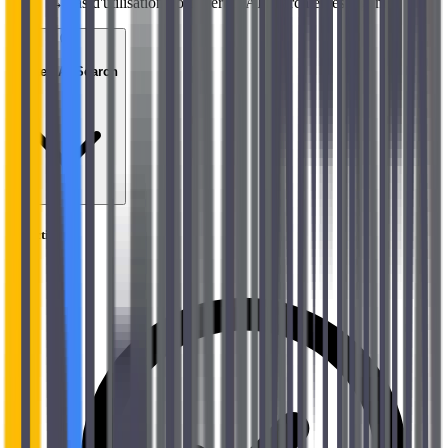
→
Cas d'utilisation pour Vertex AI Search et les Agents
02
Vertex AI Search
Objectifs