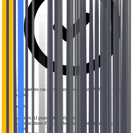
Examiner les cas d'utilisation pour Vertex AI Search et les
Agents.
Sujets abordés
→
Vertex AI pour l'IA générative
→
Applications d'IA : Recherche, Recommandations et
Agents