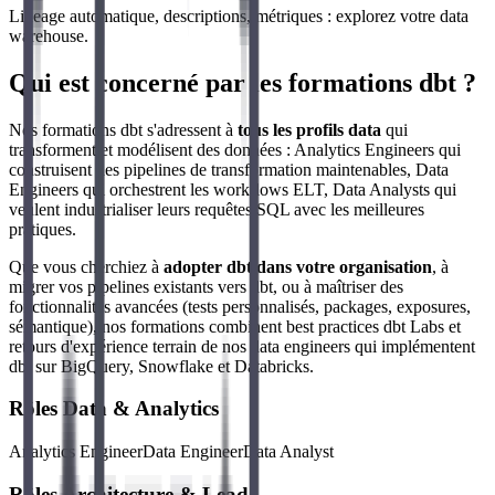
Lineage automatique, descriptions, métriques : explorez votre data
warehouse.
Qui est concerné par les formations dbt ?
Nos formations dbt s'adressent à
tous les profils data
qui
transforment et modélisent des données : Analytics Engineers qui
construisent des pipelines de transformation maintenables, Data
Engineers qui orchestrent les workflows ELT, Data Analysts qui
veulent industrialiser leurs requêtes SQL avec les meilleures
pratiques.
Que vous cherchiez à
adopter dbt dans votre organisation
, à
migrer vos pipelines existants vers dbt, ou à maîtriser des
fonctionnalités avancées (tests personnalisés, packages, exposures,
sémantique), nos formations combinent best practices dbt Labs et
retours d'expérience terrain de nos data engineers qui implémentent
dbt sur BigQuery, Snowflake et Databricks.
Rôles Data & Analytics
Analytics Engineer
Data Engineer
Data Analyst
Rôles Architecture & Lead