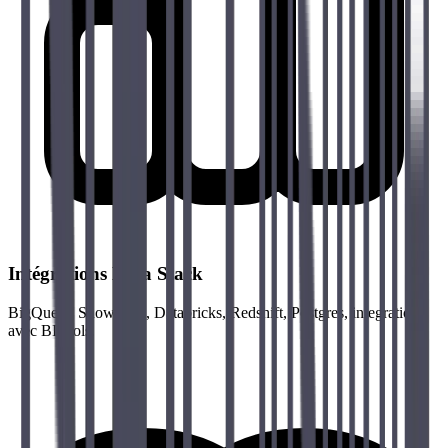
Intégrations Data Stack
BigQuery, Snowflake, Databricks, Redshift, Postgres, integration
avec BI tools.