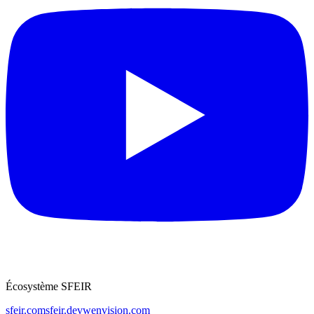
Écosystème SFEIR
sfeir.com
sfeir.dev
wenvision.com