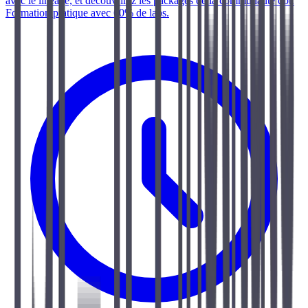
avec le lineage, et découvrirez les packages de la communauté dbt.
Formation pratique avec 60% de labs.