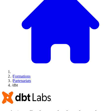
/
Formations
/
Partenariats
/
dbt