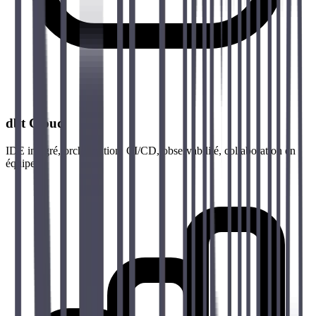
dbt Cloud
IDE intégré, orchestration, CI/CD, observabilité, collaboration en
équipe.