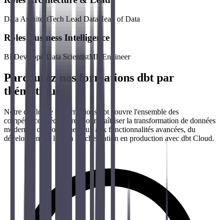
Data Architect
Tech Lead Data
Head of Data
Rôles Business Intelligence
BI Developer
Data Scientist
ML Engineer
Parcourez nos formations dbt par
thématique
Notre catalogue de formations dbt couvre l'ensemble des
compétences nécessaires pour maîtriser la transformation de données
moderne : des fondamentaux aux fonctionnalités avancées, du
développement local à l'orchestration en production avec dbt Cloud.