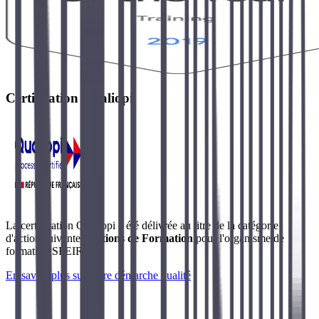
Certification Qualiopi
La certification Qualiopi a été délivrée au titre de la catégorie
d'action suivante :
Actions de Formation
pour l'organisme de
formation SFEIR.
En savoir plus sur notre démarche qualité