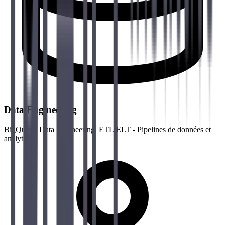
Data Engineering
BigQuery, Data Engineering, ETL/ELT - Pipelines de données et
analytics.