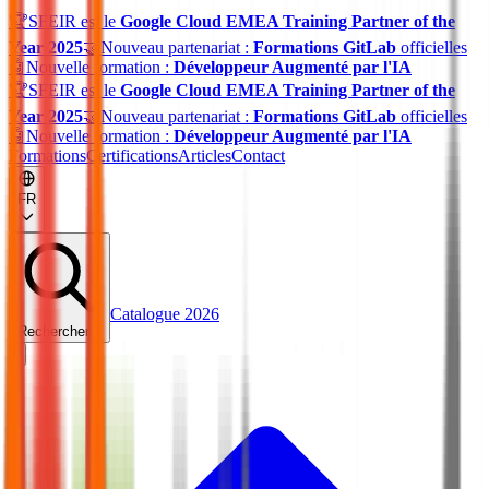
🏆
SFEIR est le
Google Cloud EMEA Training Partner of the
Year 2025
🤝
Nouveau partenariat :
Formations GitLab
officielles
🤖
Nouvelle formation :
Développeur Augmenté par l'IA
🏆
SFEIR est le
Google Cloud EMEA Training Partner of the
Year 2025
🤝
Nouveau partenariat :
Formations GitLab
officielles
🤖
Nouvelle formation :
Développeur Augmenté par l'IA
Formations
Certifications
Articles
Contact
FR
Catalogue 2026
Rechercher...