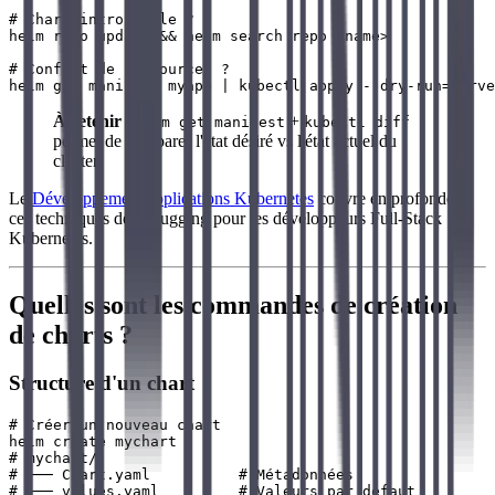
# Chart introuvable ?

helm repo update && helm search repo <name>

# Conflit de ressources ?

À retenir
:
+
helm get manifest
kubectl diff
permet de comparer l'état désiré vs l'état actuel du
cluster.
Le
Développement applications Kubernetes
couvre en profondeur
ces techniques de debugging pour les développeurs Full-Stack
Kubernetes.
Quelles sont les commandes de création
de charts ?
Structure d'un chart
# Créer un nouveau chart

helm create mychart

# mychart/

# ├── Chart.yaml          # Métadonnées

# ├── values.yaml         # Valeurs par défaut
