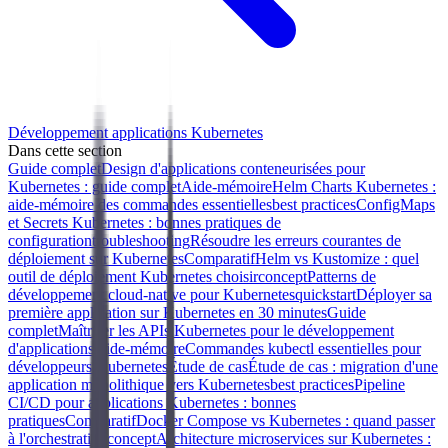
Développement applications Kubernetes
Dans cette section
Guide complet
Design d'applications conteneurisées pour
Kubernetes : guide complet
Aide-mémoire
Helm Charts Kubernetes :
aide-mémoire des commandes essentielles
best practices
ConfigMaps
et Secrets Kubernetes : bonnes pratiques de
configuration
troubleshooting
Résoudre les erreurs courantes de
déploiement sur Kubernetes
Comparatif
Helm vs Kustomize : quel
outil de déploiement Kubernetes choisir
concept
Patterns de
développement cloud-native pour Kubernetes
quickstart
Déployer sa
première application sur Kubernetes en 30 minutes
Guide
complet
Maîtriser les APIs Kubernetes pour le développement
d'applications
Aide-mémoire
Commandes kubectl essentielles pour
développeurs Kubernetes
Étude de cas
Étude de cas : migration d'une
application monolithique vers Kubernetes
best practices
Pipeline
CI/CD pour applications Kubernetes : bonnes
pratiques
Comparatif
Docker Compose vs Kubernetes : quand passer
à l'orchestration
concept
Architecture microservices sur Kubernetes :