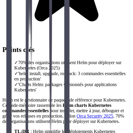
Points clés
✓
70% des organisations utilisent Helm pour déployer sur
Kubernetes (Orca 2025)
✓
'helm install, upgrade, rollback: 3 commandes essentielles
en production'
✓
'Charts Helm: packages versionnés pour applications
Kubernetes'
Helm est le gestionnaire de paquets de référence pour Kubernetes.
Cet aide-mémoire rassemble les
Helm charts Kubernetes
commandes essentielles
pour installer, mettre à jour, déboguer et
gérer vos releases en production. Selon
Orca Security 2025
, 70%
des organisations utilisent Helm pour déployer sur Kubernetes.
TL;DR
: Helm simplifie les déploiements Kubernetes