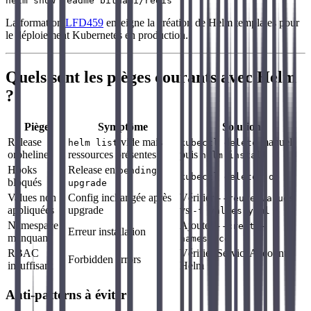
La formation
LFD459
enseigne la création de Helm templates pour
le déploiement Kubernetes en production.
Quels sont les pièges courants avec Helm
?
Piège
Symptôme
Solution
Release
vide mais
manuel
helm list
kubectl delete
orpheline
ressources présentes
puis
helm install
Hooks
Release en
pending-
kubectl delete job
bloqués
upgrade
Values non
Config inchangée après
Vérifier
--reuse-values
appliquées
upgrade
vs
-f values.yaml
Namespace
Ajouter
--create-
Erreur installation
manquant
namespace
RBAC
Vérifier ServiceAccount
Forbidden errors
insuffisant
Helm
Anti-patterns à éviter