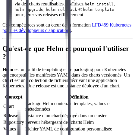
via des charts réutilisables. Maîtrisez
,
helm install
,
et
helm upgrade
helm rollback
helm template
pour gérer vos releases efficacement.
Ces compétences sont au cœur de la formation
LFD459 Kubernetes
pour les développeurs d'applications
.
Qu'est-ce que Helm et pourquoi l'utiliser
?
Helm
est un outil de templating et de packaging pour Kubernetes
qui encapsule les manifestes YAML dans des charts versionnés. Un
chart
est une collection de fichiers décrivant une application
Kubernetes. Une
release
est une instance déployée d'un chart.
Concept
Définition
Package Helm contenant templates, values et
Chart
métadonnées
Release
Instance d'un chart déployé dans un cluster
Repository
Serveur hébergeant des charts Helm
Values
Fichier YAML de configuration personnalisée