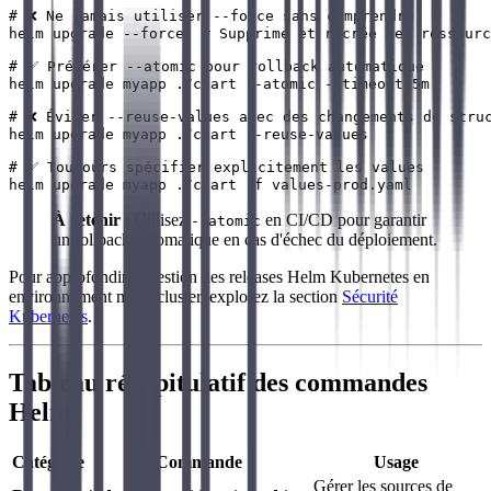
# ❌ Ne jamais utiliser --force sans comprendre

helm upgrade --force  # Supprime et recrée les ressourc
# ✅ Préférer --atomic pour rollback automatique

helm upgrade myapp ./chart --atomic --timeout 5m

# ❌ Éviter --reuse-values avec des changements de struc
helm upgrade myapp ./chart --reuse-values

# ✅ Toujours spécifier explicitement les values

À retenir
: Utilisez
en CI/CD pour garantir
--atomic
un rollback automatique en cas d'échec du déploiement.
Pour approfondir la gestion des releases Helm Kubernetes en
environnement multi-cluster, explorez la section
Sécurité
Kubernetes
.
Tableau récapitulatif des commandes
Helm
Catégorie
Commande
Usage
Gérer les sources de