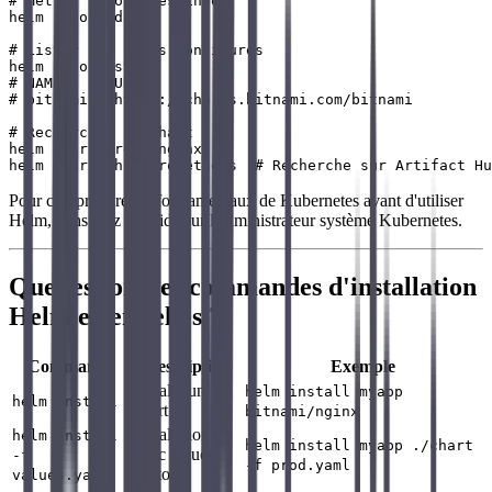
# Mettre à jour les index

helm repo update

# Lister les repos configurés

helm repo list

# NAME      URL

# bitnami   https://charts.bitnami.com/bitnami

# Rechercher un chart

helm search repo nginx

Pour comprendre les fondamentaux de Kubernetes avant d'utiliser
Helm, consultez le guide sur l'administrateur système Kubernetes.
Quelles sont les commandes d'installation
Helm essentielles ?
Commande
Description
Exemple
Installe un
helm install myapp
helm install
chart
bitnami/nginx
Installation
helm install
helm install myapp ./chart
avec values
-f
-f prod.yaml
custom
values.yaml