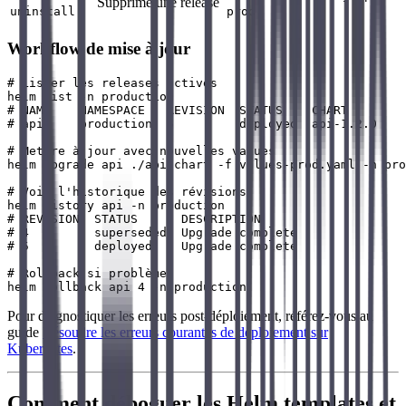
Supprime une release
uninstall
prod
Workflow de mise à jour
# Lister les releases actives

helm list -n production

# NAME    NAMESPACE   REVISION  STATUS    CHART        
# api     production  5         deployed  api-1.2.0    
# Mettre à jour avec nouvelles values

helm upgrade api ./api-chart -f values-prod.yaml -n pro
# Voir l'historique des révisions

helm history api -n production

# REVISION  STATUS      DESCRIPTION

# 4         superseded  Upgrade complete

# 5         deployed    Upgrade complete

# Rollback si problème

Pour diagnostiquer les erreurs post-déploiement, référez-vous au
guide
Résoudre les erreurs courantes de déploiement sur
Kubernetes
.
Comment déboguer les Helm templates et