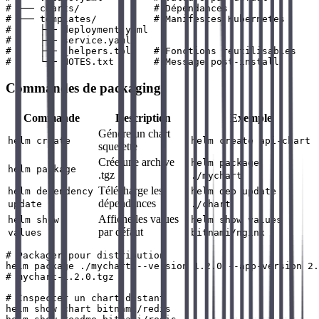
# ├── charts/             # Dépendances

# └── templates/          # Manifestes Kubernetes

#     ├── deployment.yaml

#     ├── service.yaml

#     ├── _helpers.tpl    # Fonctions réutilisables

Commandes de packaging
Commande
Description
Exemple
Génère un chart
helm create
helm create api-chart
squelette
Crée une archive
helm package
helm package
.tgz
./mychart
Télécharge les
helm dependency
helm dep update
dépendances
update
./chart
Affiche les values
helm show
helm show values
par défaut
values
bitnami/nginx
# Packager pour distribution

helm package ./mychart --version 1.2.0 --app-version 2.
# mychart-1.2.0.tgz

# Inspecter un chart distant

helm show chart bitnami/redis
