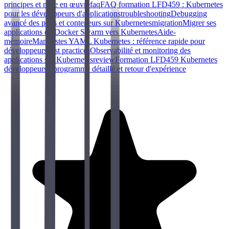
principes et mise en œuvre
faq
FAQ formation LFD459 : Kubernetes
pour les développeurs d'applications
troubleshooting
Debugging
avancé des pods et conteneurs sur Kubernetes
migration
Migrer ses
applications de Docker Swarm vers Kubernetes
Aide-
mémoire
Manifestes YAML Kubernetes : référence rapide pour
développeurs
best practices
Observabilité et monitoring des
applications sur Kubernetes
review
Formation LFD459 Kubernetes
développeurs : programme détaillé et retour d'expérience