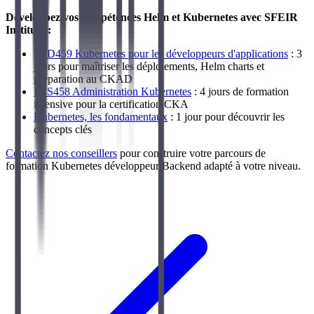
Développez vos compétences Helm et Kubernetes avec SFEIR
Institute :
LFD459 Kubernetes pour les développeurs d'applications
: 3
jours pour maîtriser les déploiements, Helm charts et
préparation au CKAD
LFS458 Administration Kubernetes
: 4 jours de formation
intensive pour la certification CKA
Kubernetes, les fondamentaux
: 1 jour pour découvrir les
concepts clés
Contactez nos conseillers
pour construire votre parcours de
formation Kubernetes développeur Backend adapté à votre niveau.