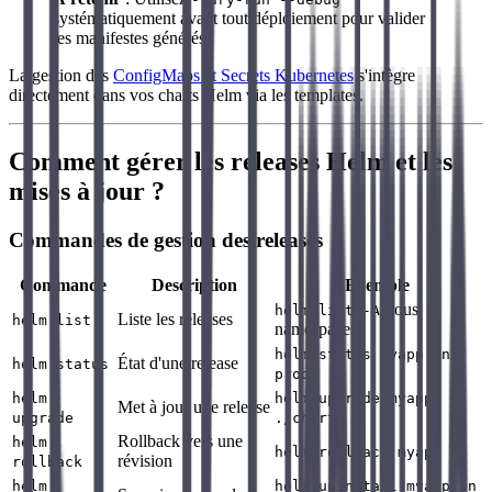
systématiquement avant tout déploiement pour valider
les manifestes générés.
La gestion des
ConfigMaps et Secrets Kubernetes
s'intègre
directement dans vos charts Helm via les templates.
Comment gérer les releases Helm et les
mises à jour ?
Commandes de gestion des releases
Commande
Description
Exemple
(tous
helm list -A
Liste les releases
helm list
namespaces)
helm status myapp -n
État d'une release
helm status
prod
helm
helm upgrade myapp
Met à jour une release
upgrade
./chart
Rollback vers une
helm
helm rollback myapp 2
révision
rollback
helm
helm uninstall myapp -n