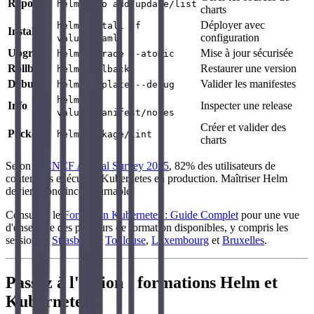
Repos
helm repo add/update/list
charts
Déployer avec
helm install -f
Install
configuration
values.yaml
Upgrade
Mise à jour sécurisée
helm upgrade --atomic
Rollback
Restaurer une version
helm rollback
Debug
Valider les manifestes
helm template --debug
helm get
Info
Inspecter une release
values/manifest/notes
Créer et valider des
Package
helm package/lint
charts
Selon le
CNCF Annual Survey 2025
, 82% des utilisateurs de
conteneurs exécutent Kubernetes en production. Maîtriser Helm
devient donc incontournable.
Consultez le
Formation Kubernetes : Guide Complet
pour une vue
d'ensemble des parcours de formation disponibles, y compris les
sessions à
Strasbourg
,
Toulouse
,
Luxembourg
et
Bruxelles
.
Passez à l'action : formations Helm et
Kubernetes