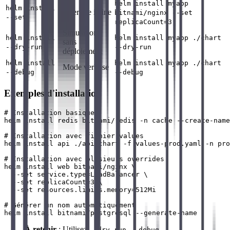
helm install myapp
helm install
Override inline
bitnami/nginx --set
--set
replicaCount=3
Simulation
helm install
helm install myapp ./chart
sans
--dry-run
--dry-run
déploiement
helm install
helm install myapp ./chart
Mode verbose
--debug
--debug
Exemples d'installation
# Installation basique

helm install redis bitnami/redis -n cache --create-name
# Installation avec fichier values

helm install api ./api-chart -f values-prod.yaml -n pro
# Installation avec plusieurs overrides

helm install web bitnami/nginx \

  --set service.type=LoadBalancer \

  --set replicaCount=3 \

  --set resources.limits.memory=512Mi

# Générer un nom automatiquement

À retenir
: Utilisez
--dry-run --debug