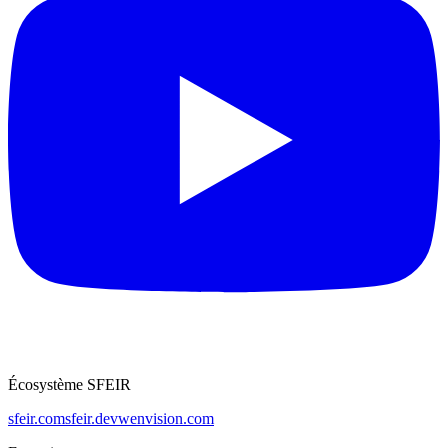
Écosystème SFEIR
sfeir.com
sfeir.dev
wenvision.com