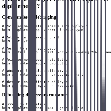
déploiements ?
Commandes de debugging
# Voir les manifestes générés sans déployer

helm template myapp ./chart -f values.yaml

# Valider la syntaxe du chart

helm lint ./chart

# Tester le rendu avec debug

helm install myapp ./chart --dry-run --debug 2>&1 | hea
# Voir les notes post-installation

helm get notes myapp -n production

# Récupérer les values effectives

helm get values myapp -n production --all

# Obtenir les manifestes déployés

Debugging des erreurs courantes
# Erreur de template ?

helm template ./chart 2>&1 | grep -i error
