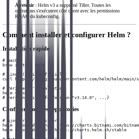
À retenir
: Helm v3 a supprimé Tiller. Toutes les
opérations s'exécutent côté client avec les permissions
RBAC du kubeconfig.
Comment installer et configurer Helm ?
Installation rapide
# macOS

brew install helm

# Linux (script officiel)

curl https://raw.githubusercontent.com/helm/helm/main/s
# Vérifier l'installation

helm version

Configuration des repositories
# Ajouter un repository

helm repo add bitnami https://charts.bitnami.com/bitnam
helm repo add stable https://charts.helm.sh/stable
