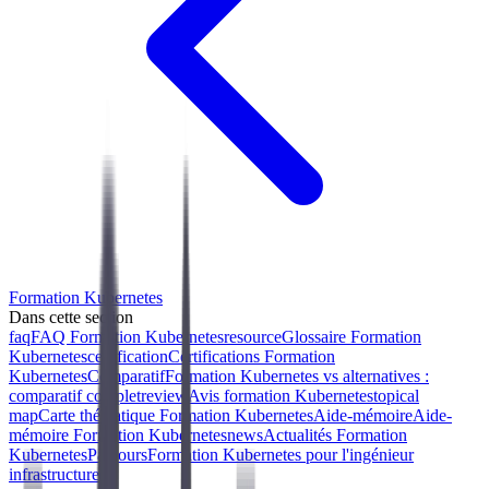
Formation Kubernetes
Dans cette section
faq
FAQ Formation Kubernetes
resource
Glossaire Formation
Kubernetes
certification
Certifications Formation
Kubernetes
Comparatif
Formation Kubernetes vs alternatives :
comparatif complet
review
Avis formation Kubernetes
topical
map
Carte thématique Formation Kubernetes
Aide-mémoire
Aide-
mémoire Formation Kubernetes
news
Actualités Formation
Kubernetes
Parcours
Formation Kubernetes pour l'ingénieur
infrastructure