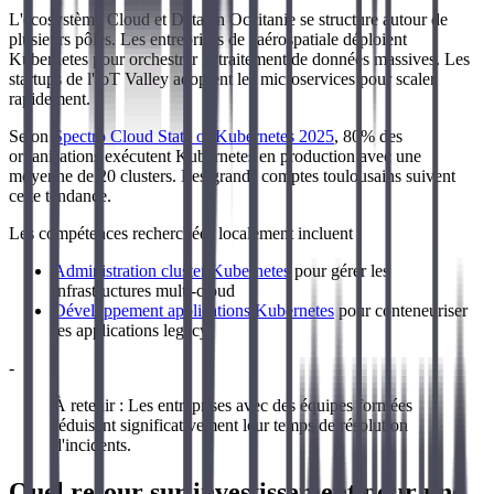
L'écosystème Cloud et Data en Occitanie se structure autour de
plusieurs pôles. Les entreprises de l'aérospatiale déploient
Kubernetes pour orchestrer le traitement de données massives. Les
startups de l'IoT Valley adoptent les microservices pour scaler
rapidement.
Selon
Spectro Cloud State of Kubernetes 2025
, 80% des
organisations exécutent Kubernetes en production avec une
moyenne de 20 clusters. Les grands comptes toulousains suivent
cette tendance.
Les compétences recherchées localement incluent :
Administration cluster Kubernetes
pour gérer les
infrastructures multi-cloud
Développement applications Kubernetes
pour conteneuriser
les applications legacy
-
À retenir : Les entreprises avec des équipes formées
réduisent significativement leur temps de résolution
d'incidents.
Quel retour sur investissement pour une