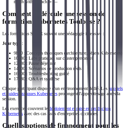
much within reach. » —
Comment se déroule une session de
formation Kubernetes Toulouse ?
Les formations SFEIR suivent une pédagogie intensive :
Jour type
:
9h00 : Concepts théoriques (architecture, objets Kubernetes)
10h30 : Labs pratiques sur cluster personnel
12h30 : Pause déjeuner
14h00 : Scénarios de production réels
16h00 : Troubleshooting guidé
17h30 : Q&A et synthèse
Chaque participant dispose d'un environnement dédié. Les
tutoriels
et guides pratiques Kubernetes
prolongent l'apprentissage après la
session.
Les exercices couvrent le
déploiement et mise en production
Kubernetes
avec des cas issus d'entreprises occitanes.
Quelles options de financement pour les