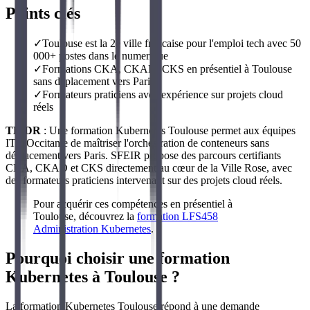
Points clés
✓
Toulouse est la 2e ville francaise pour l'emploi tech avec 50
000+ postes dans le numerique
✓
Formations CKA, CKAD, CKS en présentiel à Toulouse
sans déplacement vers Paris
✓
Formateurs praticiens avec expérience sur projets cloud
réels
TL;DR
: Une formation Kubernetes Toulouse permet aux équipes
IT d'Occitanie de maîtriser l'orchestration de conteneurs sans
déplacement vers Paris. SFEIR propose des parcours certifiants
CKA, CKAD et CKS directement au cœur de la Ville Rose, avec
des formateurs praticiens intervenant sur des projets cloud réels.
Pour acquérir ces compétences en présentiel à
Toulouse, découvrez la
formation LFS458
Administration Kubernetes
.
Pourquoi choisir une formation
Kubernetes à Toulouse ?
La formation Kubernetes Toulouse répond à une demande