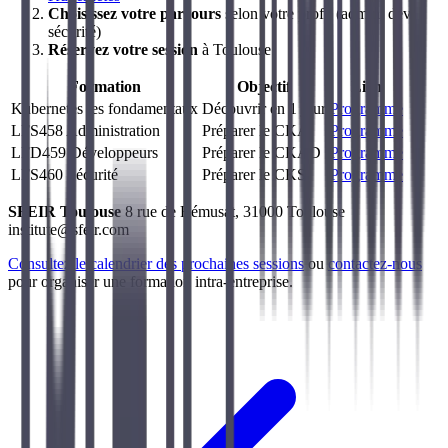
Choisissez votre parcours
selon votre profil (admin, dev,
sécurité)
Réservez votre session
à Toulouse
Formation
Objectif
Lien
Kubernetes les fondamentaux
Découvrir en 1 jour
Programme
LFS458 Administration
Préparer le CKA
Programme
LFD459 Développeurs
Préparer le CKAD
Programme
LFS460 Sécurité
Préparer le CKS
Programme
SFEIR Toulouse
8 rue de Rémusat, 31000 Toulouse
institute@sfeir.com
Consultez le calendrier des prochaines sessions
ou
contactez-nous
pour organiser une formation intra-entreprise.