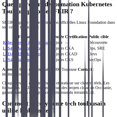
Quels parcours de formation Kubernetes
Toulouse propose SFEIR ?
SFEIR dispense quatre formations officielles Linux Foundation dans
son centre toulousain :
Formation
Durée
Certification
Public cible
Kubernetes les fondamentaux
1 jour
—
Découverte
LFS458 Administration
4 jours
CKA
Ops, SRE
LFD459 Développeurs
3 jours
CKAD
Devs
LFS460 Sécurité
4 jours
CKS
SecOps
Adresse
: 8 rue de Rémusat, 31000 Toulouse
Contact
:
institute@sfeir.com
Chaque session combine théorie et pratique sur clusters réels. Les
formateurs SFEIR interviennent sur des projets cloud en Occitanie,
garantissant des exemples concrets issus du terrain local.
Comment l'écosystème tech toulousain
utilise Kubernetes ?