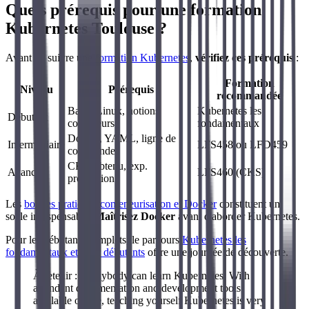
Quels prérequis pour une formation
Kubernetes Toulouse ?
Avant de suivre une
formation Kubernetes
,
vérifiez ces prérequis
:
Formation
Niveau
Prérequis
recommandée
Bases Linux, notions
Kubernetes les
Débutant
conteneurs
fondamentaux
Docker, YAML, ligne de
Intermédiaire
LFS458 ou LFD459
commande
CKA obtenu, exp.
Avancé
LFS460 (CKS)
production
Les
bonnes pratiques conteneurisation et Docker
constituent un
socle indispensable.
Maîtrisez Docker
avant d'aborder Kubernetes.
Pour les débutants complets, le parcours
Kubernetes les
fondamentaux et pour débutants
offre une journée de découverte.
À retenir : « Anybody can learn Kubernetes. With
abundant documentation and development tools
available online, teaching yourself Kubernetes is very