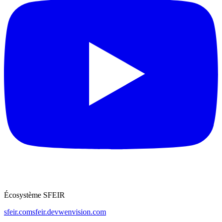
Écosystème SFEIR
sfeir.com
sfeir.dev
wenvision.com