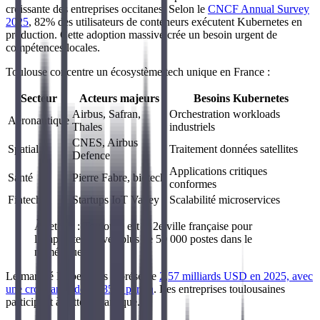
croissante des entreprises occitanes. Selon le
CNCF Annual Survey
2025
, 82% des utilisateurs de conteneurs exécutent Kubernetes en
production. Cette adoption massive crée un besoin urgent de
compétences locales.
Toulouse concentre un écosystème tech unique en France :
Secteur
Acteurs majeurs
Besoins Kubernetes
Airbus, Safran,
Orchestration workloads
Aéronautique
Thales
industriels
CNES, Airbus
Spatial
Traitement données satellites
Defence
Applications critiques
Santé
Pierre Fabre, biotech
conformes
Fintech
Startups IoT Valley
Scalabilité microservices
À retenir : Toulouse est la 2e ville française pour
l'emploi tech, avec plus de 50 000 postes dans le
numérique.
Le marché Kubernetes représente
2,57 milliards USD en 2025, avec
une croissance de 21,85% par an
. Les entreprises toulousaines
participent à cette dynamique.