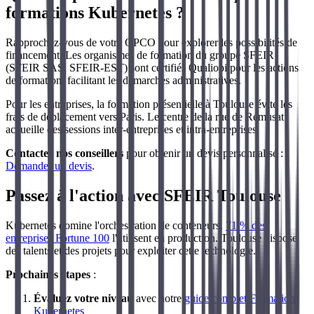
formations Kubernetes ?
Rapprochez-vous de votre OPCO pour explorer les possibilités de
financement. Les organismes de formation du groupe SFEIR
(SFEIR SAS, SFEIR-EST) sont certifiés Qualiopi pour les actions
de formation, facilitant les démarches administratives.
Pour les entreprises, la formation présentielle à Toulouse évite les
frais de déplacement vers Paris. Le centre de la rue de Rémusat
accueille des sessions inter-entreprises et intra-entreprises.
Contactez nos conseillers
pour obtenir un devis personnalisé :
Demander un devis
.
Passez à l'action avec SFEIR Toulouse
Kubernetes domine l'orchestration de conteneurs.
71 % des
entreprises Fortune 100
l'utilisent en production. Toulouse dispose
des talents et des projets pour exploiter cette technologie.
Prochaines étapes
:
Évaluez votre niveau
avec notre
guide complet Formation
Kubernetes