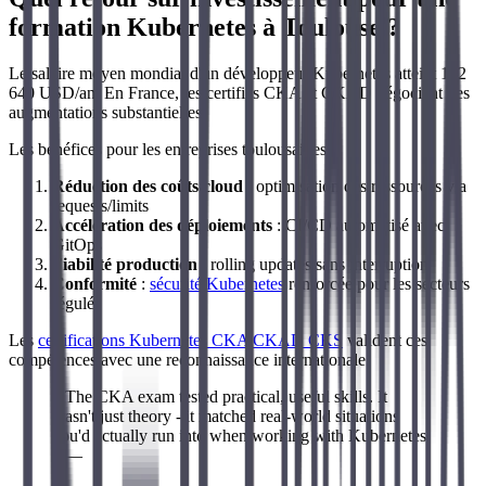
formation Kubernetes à Toulouse ?
Le salaire moyen mondial d'un développeur Kubernetes atteint 152
640 USD/an. En France, les certifiés CKA et CKAD négocient des
augmentations substantielles.
Les bénéfices pour les entreprises toulousaines :
Réduction des coûts cloud
: optimisation des ressources via
requests/limits
Accélération des déploiements
: CI/CD automatisé avec
GitOps
Fiabilité production
: rolling updates sans interruption
Conformité
:
sécurité Kubernetes
renforcée pour les secteurs
régulés
Les
certifications Kubernetes CKA CKAD CKS
valident ces
compétences avec une reconnaissance internationale.
« The CKA exam tested practical, useful skills. It
wasn't just theory - it matched real-world situations
you'd actually run into when working with Kubernetes.
» —