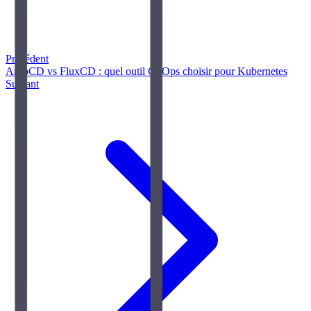
Précédent
ArgoCD vs FluxCD : quel outil GitOps choisir pour Kubernetes
Suivant