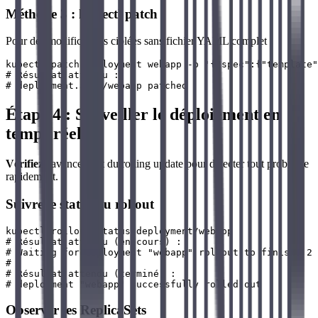
Méthode 3 : kubectl patch
Pour des modifications ciblées sans fichier YAML complet :
kubectl patch deployment webapp -p '{"spec":{"template"
# Résultat attendu :

Étape 4 : Surveiller le déploiement en
temps réel
Vérifiez
l'avancement du rolling update pour détecter tout problème
rapidement.
Suivre le statut du rollout
kubectl rollout status deployment/webapp

# Résultat attendu (en cours) :

# Waiting for deployment "webapp" rollout to finish: 2 
# 

# Résultat attendu (terminé) :

Observer les ReplicaSets