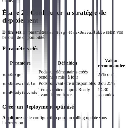
dédié.
Étape 2 : Configurer la stratégie de
déploiement
Définissez
les paramètres
et
selon vos
maxSurge
maxUnavailable
besoins de disponibilité.
Paramètres clés
Valeur
Paramètre
Définition
recommandée
Pods supplémentaires créés
25% ou 1
maxSurge
pendant la mise à jour
Pods pouvant être indisponibles
0 ou 25%
maxUnavailable
Temps d'attente après Ready
10-30
minReadySeconds
avant de continuer
secondes
Créer un Deployment optimisé
Appliquez
cette configuration pour un rolling update sans
interruption :