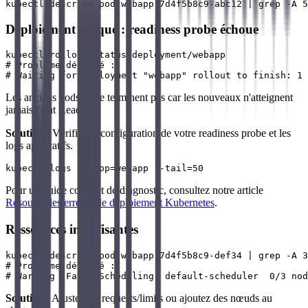
Déploiement bloqué : readiness probe échoue
kubectl rollout status deployment/webapp

# Problème détecté :

Les anciens pods ne se terminent pas car les nouveaux n'atteignent
jamais l'état Ready.
Solution
: Vérifiez la configuration de votre readiness probe et les
logs applicatifs.
Pour un guide complet de diagnostic, consultez notre article
Résoudre les erreurs de déploiement Kubernetes
.
Ressources insuffisantes
kubectl describe pod webapp-7d4f5b8c9-def34 | grep -A 3
# Problème détecté :

Solution
: Ajustez les requests/limits ou ajoutez des nœuds au