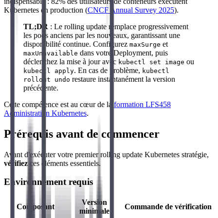
indispensable : 82% des utilisateurs de conteneurs exécutent
Kubernetes en production (
CNCF Annual Survey 2025
).
TL;DR
: Le rolling update remplace progressivement
les pods anciens par les nouveaux, garantissant une
disponibilité continue. Configurez
et
maxSurge
dans votre Deployment, puis
maxUnavailable
déclenchez la mise à jour avec
ou
kubectl set image
. En cas de problème,
kubectl apply
kubectl
restaure instantanément la version
rollout undo
précédente.
Cette compétence est au cœur de la
formation LFS458
Administration Kubernetes
.
Prérequis avant de commencer
Avant d'exécuter votre premier rolling update Kubernetes stratégie,
vérifiez
ces éléments essentiels.
Environnement requis
Version
Composant
Commande de vérification
minimale