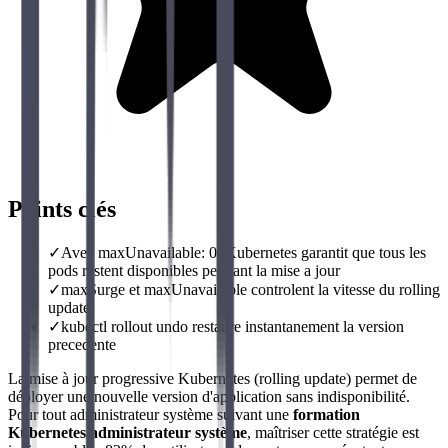
Points clés
✓
Avec maxUnavailable: 0, Kubernetes garantit que tous les
pods restent disponibles pendant la mise a jour
✓
maxSurge et maxUnavailable controlent la vitesse du rolling
update
✓
kubectl rollout undo restaure instantanement la version
precedente
La mise à jour progressive Kubernetes (rolling update) permet de
déployer une nouvelle version d'application sans indisponibilité.
Pour tout administrateur système suivant une
formation
Kubernetes administrateur système
, maîtriser cette stratégie est