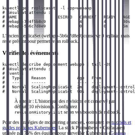
kubectl get replicasets -l app=webapp

# Résultat attendu :

# NAME                DESIRED   CURRENT   READY   AGE

# webapp-7d4f5b8c9    4         4         4       30s

L'ancien ReplicaSet (webapp-5b6c7d8e9) conserve 0 replicas mais
reste présent pour permettre un rollback.
Vérifier les événements
kubectl describe deployment webapp | tail -20

# Résultat attendu :

# Events:

#   Type    Reason             Age   From              
#   ----    ------             ----  ----              
#   Normal  ScalingReplicaSet  2m    deployment-control
À retenir : L'historique des révisions est conservé par
défaut (10 révisions). Configurez
selon vos besoins de rollback.
revisionHistoryLimit
Pour des stratégies de monitoring avancées, consultez les
tutoriels et
guides pratiques Kubernetes
. La stack Prometheus + Grafana est
utilisée par 75% des équipes pour surveiller Kubernetes (
Grafana