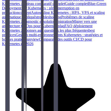
Kubernetes : tableau comparatif complet
Guide complet
Blue-Green
Deployment sur Kubernetes : zéro interruption en
production
concept
Autoscaling Kubernetes : HPA, VPA et scaling
automatique expliqués
troubleshooting
Problèmes de scaling
Kubernetes : diagnostic et solutions
migration
Migrer vers une
architecture GitOps pour Kubernetes
faq
FAQ déploiement
Kubernetes : réponses aux questions les plus fréquentes
best
practices
Gestion multi-environnements Kubernetes : stratégies et
bonnes pratiques
review
Comparatif des outils CI/CD pour
Kubernetes en 2026