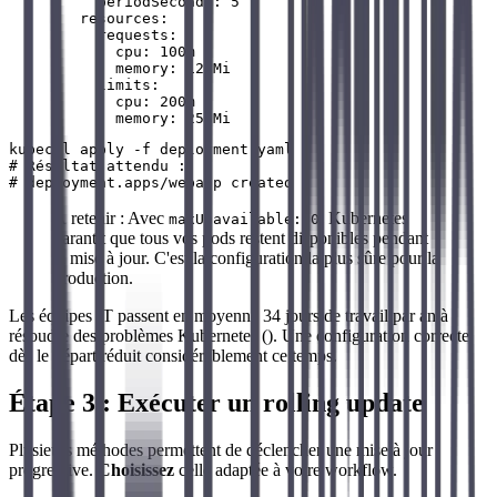
          periodSeconds: 5

        resources:

          requests:

            cpu: 100m

            memory: 128Mi

          limits:

            cpu: 200m

kubectl apply -f deployment.yaml

# Résultat attendu :

À retenir : Avec
, Kubernetes
maxUnavailable: 0
garantit que tous vos pods restent disponibles pendant
la mise à jour. C'est la configuration la plus sûre pour la
production.
Les équipes IT passent en moyenne 34 jours de travail par an à
résoudre des problèmes Kubernetes (). Une configuration correcte
dès le départ réduit considérablement ce temps.
Étape 3 : Exécuter un rolling update
Plusieurs méthodes permettent de déclencher une mise à jour
progressive.
Choisissez
celle adaptée à votre workflow.