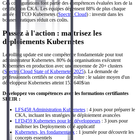
Ces configurations font partie des compétences évaluées lors de la
certification CKA. Les équipes dépensent 88% de plus chaque
année en TCO Kubernetes (
Spectro Cloud
) : investir dans les
bonnes pratiques réduit ces coûts.
Passez à l'action : maîtrisez les
déploiements Kubernetes
Le rolling update est une compétence fondamentale pour tout
administrateur Kubernetes. 80% des organisations exécutent
Kubernetes en production avec une moyenne de 20+ clusters
(
Spectro Cloud State of Kubernetes 2025
). La demande de
professionnels certifiés ne cesse de croître : le salaire moyen d'un
développeur Kubernetes atteint 152 640$/an
Développez vos compétences avec les formations certifiantes
SFEIR :
LFS458 Administration Kubernetes
: 4 jours pour préparer le
CKA, incluant les stratégies de déploiement avancées
LFD459 Kubernetes pour les développeurs
: 3 jours pour
maîtriser les Deployments côté applicatif
Kubernetes, les fondamentaux
: 1 journée pour découvrir les
concepts essentiels