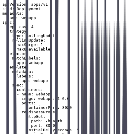
apiVersion: apps/v1

kind: Deployment

metadata:

  name: webapp

spec:

  replicas: 4

  strategy:

    type: RollingUpdate

    rollingUpdate:

      maxSurge: 1

      maxUnavailable: 0

  selector:

    matchLabels:

      app: webapp

  template:

    metadata:

      labels:

        app: webapp

    spec:

      containers:

      - name: webapp

        image: webapp:v1.0.0

        ports:

        - containerPort: 8080

        readinessProbe:

          httpGet:

            path: /health

            port: 8080

          initialDelaySeconds: 5
