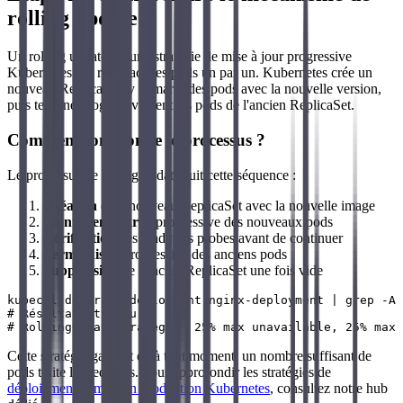
rolling update
Un rolling update est une stratégie de mise à jour progressive
Kubernetes qui remplace les pods un par un. Kubernetes crée un
nouveau ReplicaSet, y démarre des pods avec la nouvelle version,
puis termine progressivement les pods de l'ancien ReplicaSet.
Comment fonctionne le processus ?
Le processus de rolling update suit cette séquence :
Création
d'un nouveau ReplicaSet avec la nouvelle image
Montée en charge
progressive des nouveaux pods
Vérification
des readiness probes avant de continuer
Terminaison
progressive des anciens pods
Suppression
de l'ancien ReplicaSet une fois vide
kubectl describe deployment nginx-deployment | grep -A 
# Résultat attendu :

Cette stratégie garantit qu'à tout moment, un nombre suffisant de
pods traite les requêtes. Pour approfondir les stratégies de
déploiement et mise en production Kubernetes
, consultez notre hub