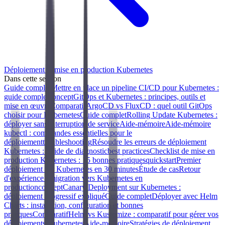
Déploiement et mise en production Kubernetes
Dans cette section
Guide complet
Mettre en place un pipeline CI/CD pour Kubernetes :
guide complet
concept
GitOps et Kubernetes : principes, outils et
mise en œuvre
Comparatif
ArgoCD vs FluxCD : quel outil GitOps
choisir pour Kubernetes
Guide complet
Rolling Update Kubernetes :
déployer sans interruption de service
Aide-mémoire
Aide-mémoire
kubectl : commandes essentielles pour le
déploiement
troubleshooting
Résoudre les erreurs de déploiement
Kubernetes : guide de diagnostic
best practices
Checklist de mise en
production Kubernetes : 15 bonnes pratiques
quickstart
Premier
déploiement sur Kubernetes en 30 minutes
Étude de cas
Retour
d'expérience : migration vers Kubernetes en
production
concept
Canary Deployment sur Kubernetes :
déploiement progressif expliqué
Guide complet
Déployer avec Helm
Charts : installation, configuration et bonnes
pratiques
Comparatif
Helm vs Kustomize : comparatif pour gérer vos
déploiements Kubernetes
Aide-mémoire
Stratégies de déploiement