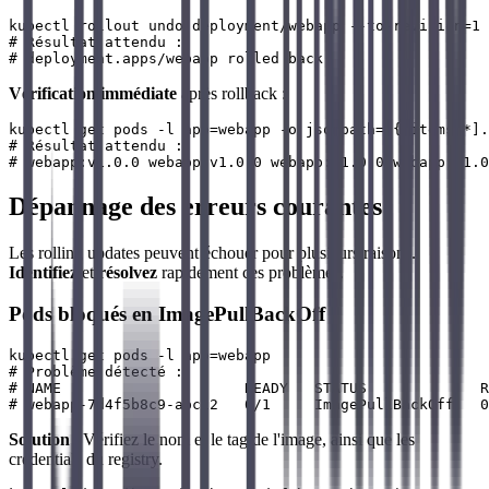
kubectl rollout undo deployment/webapp --to-revision=1

# Résultat attendu :

Vérification immédiate
après rollback :
kubectl get pods -l app=webapp -o jsonpath='{.items[*].
# Résultat attendu :

Dépannage des erreurs courantes
Les rolling updates peuvent échouer pour plusieurs raisons.
Identifiez
et
résolvez
rapidement ces problèmes.
Pods bloqués en ImagePullBackOff
kubectl get pods -l app=webapp

# Problème détecté :

# NAME                     READY   STATUS             R
Solution
: Vérifiez le nom et le tag de l'image, ainsi que les
credentials du registry.