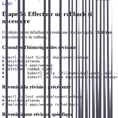
Labs
).
Étape 5 : Effectuer un rollback si
nécessaire
Un déploiement défaillant nécessite une réponse rapide.
Maîtrisez
les commandes de rollback.
Consulter l'historique des révisions
kubectl rollout history deployment/webapp

# Résultat attendu :

# deployment.apps/webapp 

# REVISION  CHANGE-CAUSE

# 1         kubectl apply --filename=deployment.yaml --
Revenir à la révision précédente
kubectl rollout undo deployment/webapp

# Résultat attendu :

Revenir à une révision spécifique