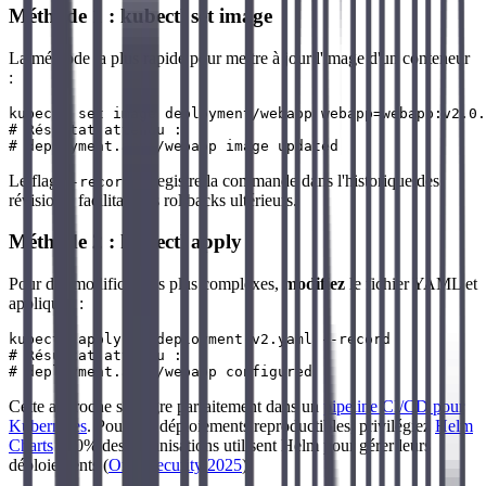
Méthode 1 : kubectl set image
La méthode la plus rapide pour mettre à jour l'image d'un conteneur
:
kubectl set image deployment/webapp webapp=webapp:v2.0.
# Résultat attendu :

Le flag
enregistre la commande dans l'historique des
--record
révisions, facilitant les rollbacks ultérieurs.
Méthode 2 : kubectl apply
Pour des modifications plus complexes,
modifiez
le fichier YAML et
appliquez :
kubectl apply -f deployment-v2.yaml --record

# Résultat attendu :

Cette approche s'intègre parfaitement dans un
pipeline CI/CD pour
Kubernetes
. Pour des déploiements reproductibles, privilégiez
Helm
Charts
: 70% des organisations utilisent Helm pour gérer leurs
déploiements (
Orca Security 2025
).