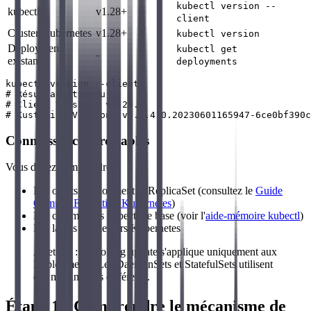
kubectl version --
kubectl
v1.28+
client
Cluster Kubernetes
v1.28+
kubectl version
Deployment
kubectl get
-
existant
deployments
kubectl version --client

# Résultat attendu :

# Client Version: v1.29.0

Connaissances préalables
Vous devez comprendre :
Les objets Deployment et ReplicaSet (consultez le
Guide
Complet Formation Kubernetes
)
Les commandes kubectl de base (voir l'
aide-mémoire kubectl
)
Les labels et selectors Kubernetes
À retenir : Un rolling update s'applique uniquement aux
Deployments. Les DaemonSets et StatefulSets utilisent
des mécanismes différents.
Étape 1 : Comprendre le mécanisme de