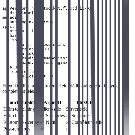
apiVersion: helm.toolkit.fluxcd.io/v2

kind: HelmRelease

metadata:

  name: nginx-ingress

spec:

  interval: 10m

  chart:

    spec:

      chart: ingress-nginx

      version: 4.9.0

      sourceRef:

        kind: HelmRepository

        name: ingress-nginx

  values:

    controller:

FluxCD utilise un contrôleur Helm dédié qui gère le lifecycle
complet des releases.
Fonctionnalité
ArgoCD
FluxCD
Helm templating
Client-side
Server-side
Helm hooks
✅ Supportés
✅ Supportés
Kustomize overlay
✅ Natif
✅ Contrôleur dédié
Post-renderers
✅
✅