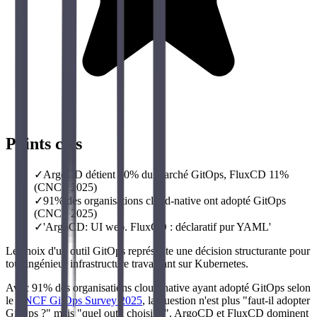
Points clés
✓
ArgoCD détient 60% du marché GitOps, FluxCD 11%
(CNCF 2025)
✓
91% des organisations cloud-native ont adopté GitOps
(CNCF 2025)
✓
'ArgoCD: UI web. FluxCD : déclaratif pur YAML'
Le choix d'un outil GitOps représente une décision structurante pour
tout ingénieur infrastructure travaillant sur Kubernetes.
Avec 91% des organisations cloud-native ayant adopté GitOps selon
le
CNCF GitOps Survey 2025
, la question n'est plus "faut-il adopter
GitOps ?" mais "quel outil choisir ?". ArgoCD et FluxCD dominent