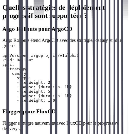
Quelles stratégies de déploiement
progressif sont supportées ?
Argo Rollouts pour ArgoCD
Argo Rollouts étend ArgoCD avec des stratégies canary et blue-
green :
apiVersion: argoproj.io/v1alpha1

kind: Rollout

spec:

  strategy:

    canary:

      steps:

      - setWeight: 20

      - pause: {duration: 1h}

      - setWeight: 50

      - pause: {duration: 1h}

Flagger pour FluxCD
Flagger s'intègre nativement avec FluxCD pour le progressive
delivery :