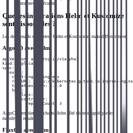
contraintes de sécurité.
Quelles intégrations Helm et Kustomize
sont disponibles ?
Les deux outils supportent Helm et Kustomize, mais différemment.
ArgoCD avec Helm
apiVersion: argoproj.io/v1alpha1

kind: Application

spec:

  source:

    chart: nginx-ingress

    repoURL: https://kubernetes.github.io/ingress-nginx

    targetRevision: 4.9.0

    helm:

      values: |

        controller:

ArgoCD template les charts Helm côté client et applique les
manifestes résultants.
FluxCD avec Helm