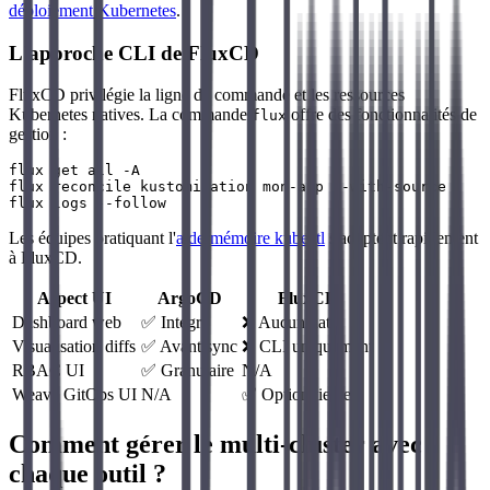
déploiement Kubernetes
.
L'approche CLI de FluxCD
FluxCD privilégie la ligne de commande et les ressources
Kubernetes natives. La commande
offre des fonctionnalités de
flux
gestion :
flux get all -A

flux reconcile kustomization mon-app --with-source

Les équipes pratiquant l'
aide-mémoire kubectl
s'adaptent rapidement
à FluxCD.
Aspect UI
ArgoCD
FluxCD
Dashboard web
✅ Intégré
❌ Aucun natif
Visualisation diffs
✅ Avant sync
❌ CLI uniquement
RBAC UI
✅ Granulaire
N/A
Weave GitOps UI
N/A
✅ Option tierce
Comment gérer le multi-cluster avec
chaque outil ?