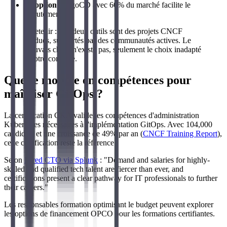
Adoption
: ArgoCD avec 60% du marché facilite le
recrutement
À retenir : Les deux outils sont des projets CNCF
gradués, supportés par des communautés actives. Le
mauvais choix n'existe pas, seulement le choix inadapté
à votre contexte.
Quelle montée en compétences pour
maîtriser GitOps ?
La certification CKA valide les compétences d'administration
Kubernetes nécessaires à l'implémentation GitOps. Avec 104,000
candidats et une croissance de 49% par an (
CNCF Training Report
),
cette certification reste la référence.
Selon
Hired CTO via Splunk
: "Demand and salaries for highly-
skilled and qualified tech talent are fiercer than ever, and
certifications present a clear pathway for IT professionals to further
their careers."
Les responsables formation optimisant le budget peuvent explorer
les options de financement OPCO pour les formations certifiantes.