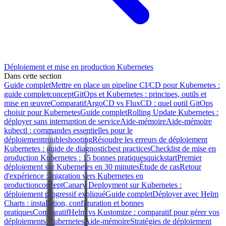
Déploiement et mise en production Kubernetes
Dans cette section
Guide complet
Mettre en place un pipeline CI/CD pour Kubernetes :
guide complet
concept
GitOps et Kubernetes : principes, outils et
mise en œuvre
Comparatif
ArgoCD vs FluxCD : quel outil GitOps
choisir pour Kubernetes
Guide complet
Rolling Update Kubernetes :
déployer sans interruption de service
Aide-mémoire
Aide-mémoire
kubectl : commandes essentielles pour le
déploiement
troubleshooting
Résoudre les erreurs de déploiement
Kubernetes : guide de diagnostic
best practices
Checklist de mise en
production Kubernetes : 15 bonnes pratiques
quickstart
Premier
déploiement sur Kubernetes en 30 minutes
Étude de cas
Retour
d'expérience : migration vers Kubernetes en
production
concept
Canary Deployment sur Kubernetes :
déploiement progressif expliqué
Guide complet
Déployer avec Helm
Charts : installation, configuration et bonnes
pratiques
Comparatif
Helm vs Kustomize : comparatif pour gérer vos
déploiements Kubernetes
Aide-mémoire
Stratégies de déploiement