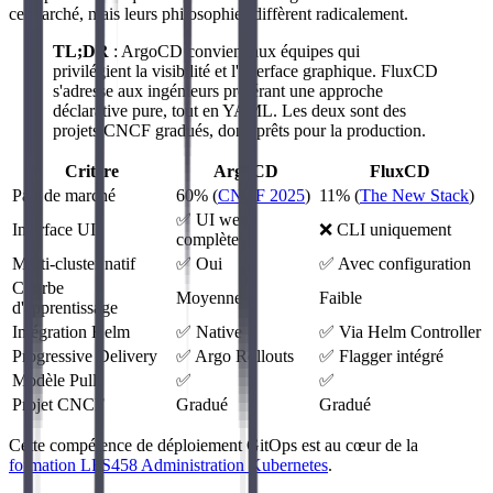
ce marché, mais leurs philosophies diffèrent radicalement.
TL;DR
: ArgoCD convient aux équipes qui
privilégient la visibilité et l'interface graphique. FluxCD
s'adresse aux ingénieurs préférant une approche
déclarative pure, tout en YAML. Les deux sont des
projets CNCF gradués, donc prêts pour la production.
Critère
ArgoCD
FluxCD
Part de marché
60% (
CNCF 2025
)
11% (
The New Stack
)
✅ UI web
Interface UI
❌ CLI uniquement
complète
Multi-cluster natif
✅ Oui
✅ Avec configuration
Courbe
Moyenne
Faible
d'apprentissage
Intégration Helm
✅ Native
✅ Via Helm Controller
Progressive Delivery
✅ Argo Rollouts
✅ Flagger intégré
Modèle Pull
✅
✅
Projet CNCF
Gradué
Gradué
Cette compétence de déploiement GitOps est au cœur de la
formation LFS458 Administration Kubernetes
.