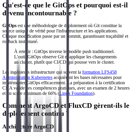
Qu'est-ce que le GitOps et pourquoi est-il
devenu incontournable ?
GitOps
est une méthodologie de déploiement où Git constitue la
source unique de vérité pour l'infrastructure et les applications.
Chaque modification passe par un commit, garantissant traçabilité et
rollback instantané.
À retenir : GitOps inverse le modèle push traditionnel.
L'outil GitOps observe Git et applique les changements
au cluster, plutôt que CI/CD qui pousse vers le cluster.
Les ingénieurs infrastructure qui suivent la
formation LFS458
Administration Kubernetes
acquièrent les bases nécessaires pour
implémenter GitOps efficacement. La préparation à la certification
CKA valide ces compétences pratiques, avec un examen de 2 heures
et un score minimum de 66% (
Linux Foundation
).
Comment ArgoCD et FluxCD gèrent-ils le
déploiement continu ?
Architecture ArgoCD