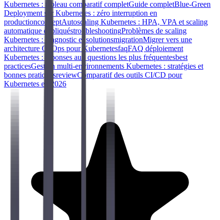
Kubernetes : tableau comparatif complet
Guide complet
Blue-Green
Deployment sur Kubernetes : zéro interruption en
production
concept
Autoscaling Kubernetes : HPA, VPA et scaling
automatique expliqués
troubleshooting
Problèmes de scaling
Kubernetes : diagnostic et solutions
migration
Migrer vers une
architecture GitOps pour Kubernetes
faq
FAQ déploiement
Kubernetes : réponses aux questions les plus fréquentes
best
practices
Gestion multi-environnements Kubernetes : stratégies et
bonnes pratiques
review
Comparatif des outils CI/CD pour
Kubernetes en 2026