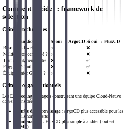
Comment décider : framework de
sélection
Critères techniques
Question
Si oui → ArgoCD
Si oui → FluxCD
Besoin d'UI web ?
✅
❌
Multi-cluster centralisé ?
✅
❌
Tout en Git, rien d'autre ?
❌
✅
Flagger déjà utilisé ?
❌
✅
Équipe junior GitOps ?
✅
❌
Critères organisationnels
Les Engineering Managers construisant une équipe Cloud-Native
doivent considérer :
Courbe d'apprentissage
: ArgoCD plus accessible pour les
profils non-experts
Maintenabilité
: FluxCD plus simple à auditer (tout est
YAML)