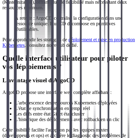
(Kustomization), offrant plus de flexibilité mais nécessitant deux
ressources minimum.
À retenir : ArgoCD centralise la configuration dans une
ressource unique. FluxCD décompose en primitives
réutilisables.
Pour approfondir les stratégies de
déploiement et mise en production
Kubernetes
, consultez notre hub dédié.
Quelle interface utilisateur pour piloter
vos déploiements ?
L'avantage visuel d'ArgoCD
ArgoCD propose une interface web complète affichant :
L'arborescence des ressources Kubernetes déployées
L'état de synchronisation en temps réel
Les diffs entre état Git et état cluster
L'historique des déploiements avec rollback en un clic
Cette visibilité facilite l'adoption par les équipes mixtes
(développeurs et ops) et accélère le diagnostic des problèmes de