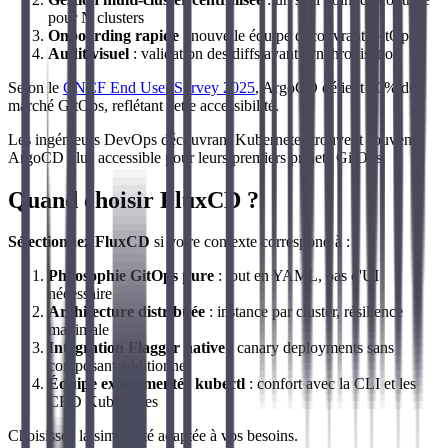
pour N clusters
Onboarding rapide
: nouvelle équipe découvrant GitOps
Audit visuel
: validation des diffs avant synchronisation
Selon le
CNCF End User Survey 2025
, ArgoCD détient 60% du
marché GitOps, reflétant cette accessibilité.
Les ingénieurs DevOps découvrant Kubernetes trouvent souvent
ArgoCD plus accessible pour leurs premiers projets GitOps.
Quand choisir FluxCD ?
Sélectionnez FluxCD
si votre contexte correspond à :
Philosophie GitOps pure
: tout en YAML, pas d'UI
nécessaire
Architecture distribuée
: instance par cluster, résilience
maximale
Intégration Flagger native
: canary deployments sans
composant additionnel
Équipe expérimentée kubectl
: confort avec la CLI et les
CRD Kubernetes
Choisissez la simplicité adaptée à vos besoins.