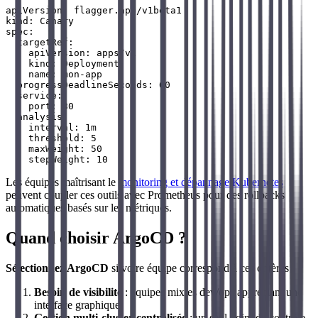
apiVersion: flagger.app/v1beta1

kind: Canary

spec:

  targetRef:

    apiVersion: apps/v1

    kind: Deployment

    name: mon-app

  progressDeadlineSeconds: 60

  service:

    port: 80

  analysis:

    interval: 1m

    threshold: 5

    maxWeight: 50

Les équipes maîtrisant le
monitoring et dépannage Kubernetes
peuvent coupler ces outils avec Prometheus pour des rollbacks
automatiques basés sur les métriques.
Quand choisir ArgoCD ?
Sélectionnez ArgoCD
si votre équipe correspond à ces critères :
Besoin de visibilité
: équipes mixtes dev/ops appréciant une
interface graphique
Gestion multi-cluster centralisée
: un seul point de contrôle