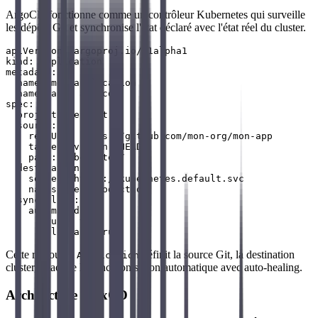
ArgoCD fonctionne comme un contrôleur Kubernetes qui surveille
les dépôts Git et synchronise l'état déclaré avec l'état réel du cluster.
apiVersion: argoproj.io/v1alpha1

kind: Application

metadata:

  name: mon-application

  namespace: argocd

spec:

  project: default

  source:

    repoURL: https://github.com/mon-org/mon-app

    targetRevision: HEAD

    path: kubernetes/

  destination:

    server: https://kubernetes.default.svc

    namespace: production

  syncPolicy:

    automated:

      prune: true

Cette ressource
définit la source Git, la destination
Application
cluster, et active la synchronisation automatique avec auto-healing.
Architecture FluxCD