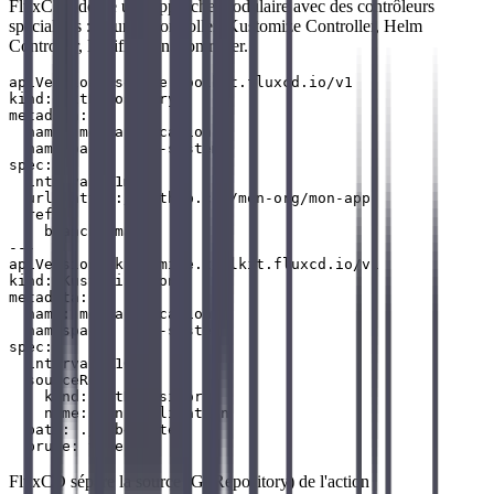
FluxCD adopte une approche modulaire avec des contrôleurs
spécialisés : Source Controller, Kustomize Controller, Helm
Controller, Notification Controller.
apiVersion: source.toolkit.fluxcd.io/v1

kind: GitRepository

metadata:

  name: mon-application

  namespace: flux-system

spec:

  interval: 1m

  url: https://github.com/mon-org/mon-app

  ref:

    branch: main

---

apiVersion: kustomize.toolkit.fluxcd.io/v1

kind: Kustomization

metadata:

  name: mon-application

  namespace: flux-system

spec:

  interval: 10m

  sourceRef:

    kind: GitRepository

    name: mon-application

  path: ./kubernetes

FluxCD sépare la source (GitRepository) de l'action