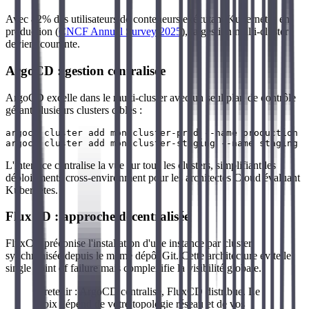
Avec 82% des utilisateurs de conteneurs exécutant Kubernetes en
production (
CNCF Annual Survey 2025
), la gestion multi-cluster
devient courante.
ArgoCD : gestion centralisée
ArgoCD excelle dans le multi-cluster avec un seul plan de contrôle
gérant plusieurs clusters cibles :
argocd cluster add mon-cluster-prod --name production

L'interface centralise la vue sur tous les clusters, simplifiant les
déploiements cross-environment pour les architectes Cloud évaluant
Kubernetes.
FluxCD : approche décentralisée
FluxCD préconise l'installation d'une instance par cluster,
synchronisée depuis le même dépôt Git. Cette architecture évite le
single point of failure mais complexifie la visibilité globale.
À retenir : ArgoCD centralise, FluxCD distribue. Le
choix dépend de votre topologie réseau et de vos