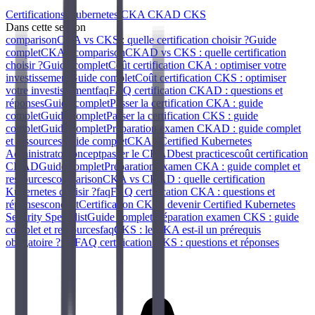
Certifications Kubernetes CKA CKAD CKS
Dans cette section
comparison
CKA vs CKS : quelle certification choisir ?
Guide
complet
CKAD
comparison
CKAD vs CKS : quelle certification
choisir ?
Guide complet
Coût certification CKA : optimiser votre
investissement
Guide complet
Coût certification CKS : optimiser
votre investissement
faq
FAQ certification CKAD : questions et
réponses
Guide complet
Passer la certification CKA : guide
complet
Guide complet
Passer la certification CKS : guide
complet
Guide complet
Préparation examen CKAD : guide complet
et ressources
Guide complet
CKA : Certified Kubernetes
Administrator
concept
passer le CKAD
best practices
coût certification
CKAD
Guide complet
Préparation examen CKA : guide complet et
ressources
comparison
CKA vs CKAD : quelle certification
Kubernetes choisir ?
faq
FAQ certification CKA : questions et
réponses
concept
Certification CKS : devenir Certified Kubernetes
Security Specialist
Guide complet
Préparation examen CKS : guide
complet et ressources
faq
CKS : le CKA est-il un prérequis
obligatoire ?
faq
FAQ certification CKS : questions et réponses