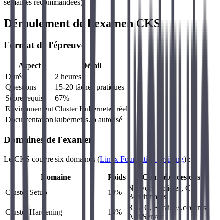
semaines recommandées).
Déroulement de l'examen CKS
Format de l'épreuve
Aspect
Détail
Durée
2 heures
Questions
15-20 tâches pratiques
Score requis
67%
Environnement
Cluster Kubernetes réel
Documentation
kubernetes.io autorisé
Domaines de l'examen
Le CKS couvre six domaines (
Linux Foundation Training
) :
Domaine
Poids
Compétences clés
Network Policies, CIS
Cluster Setup
10%
Benchmarks
RBAC, ServiceAccounts,
Cluster Hardening
15%
API Server