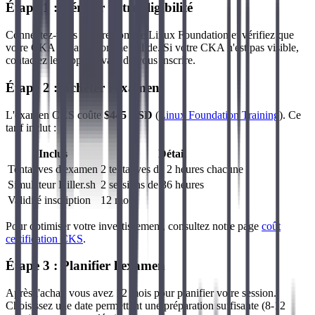
Étape 1 : Vérifier votre éligibilité
Connectez-vous à votre compte Linux Foundation et vérifiez que
votre CKA apparaît comme valide. Si votre CKA n'est pas visible,
contactez le support avant de vous inscrire.
Étape 2 : Acheter l'examen
L'examen CKS coûte
$445 USD
(
Linux Foundation Training
). Ce
tarif inclut :
Inclus
Détail
Tentatives d'examen
2 tentatives de 2 heures chacune
Simulateur Killer.sh
2 sessions de 36 heures
Validité inscription
12 mois
Pour optimiser votre investissement, consultez notre page
coût
certification CKS
.
Étape 3 : Planifier l'examen
Après l'achat, vous avez 12 mois pour planifier votre session.
Choisissez une date permettant une préparation suffisante (8-12