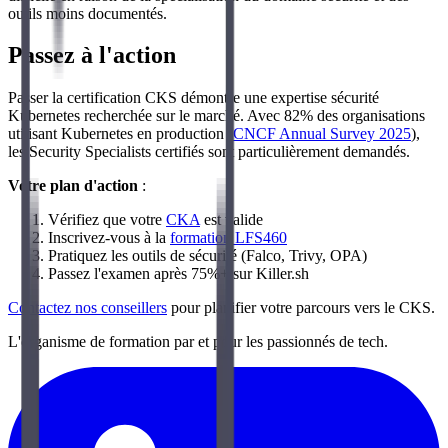
outils moins documentés.
Passez à l'action
Passer la certification CKS démontre une expertise sécurité
Kubernetes recherchée sur le marché. Avec 82% des organisations
utilisant Kubernetes en production (
CNCF Annual Survey 2025
),
les Security Specialists certifiés sont particulièrement demandés.
Votre plan d'action
:
Vérifiez que votre
CKA
est valide
Inscrivez-vous à la
formation LFS460
Pratiquez les outils de sécurité (Falco, Trivy, OPA)
Passez l'examen après 75%+ sur Killer.sh
Contactez nos conseillers
pour planifier votre parcours vers le CKS.
L'organisme de formation par et pour les passionnés de tech.