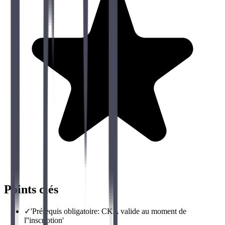
Points clés
✓
'Prérequis obligatoire: CKA valide au moment de
l''inscription'