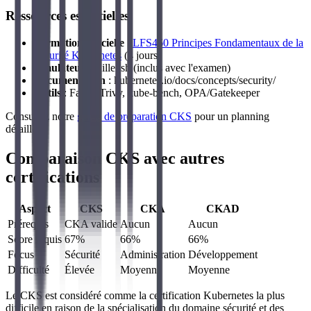
Ressources essentielles
Formation officielle
:
LFS460 Principes Fondamentaux de la
Sécurité Kubernetes
(4 jours)
Simulateur
: Killer.sh (inclus avec l'examen)
Documentation
: kubernetes.io/docs/concepts/security/
Outils
: Falco, Trivy, kube-bench, OPA/Gatekeeper
Consultez notre
guide de préparation CKS
pour un planning
détaillé.
Comparaison CKS avec autres
certifications
Aspect
CKS
CKA
CKAD
Prérequis
CKA valide
Aucun
Aucun
Score requis
67%
66%
66%
Focus
Sécurité
Administration
Développement
Difficulté
Élevée
Moyenne
Moyenne
Le CKS est considéré comme la certification Kubernetes la plus
difficile en raison de la spécialisation du domaine sécurité et des