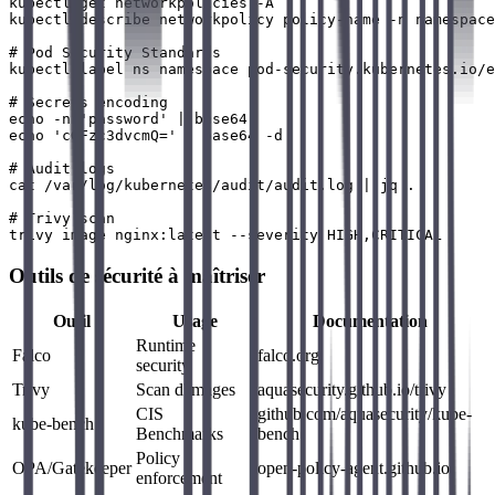
kubectl get networkpolicies -A

kubectl describe networkpolicy policy-name -n namespace

# Pod Security Standards

kubectl label ns namespace pod-security.kubernetes.io/e
# Secrets encoding

echo -n 'password' | base64

echo 'cGFzc3dvcmQ=' | base64 -d

# Audit logs

cat /var/log/kubernetes/audit/audit.log | jq .

# Trivy scan

Outils de sécurité à maîtriser
Outil
Usage
Documentation
Runtime
Falco
falco.org
security
Trivy
Scan d'images
aquasecurity.github.io/trivy
CIS
github.com/aquasecurity/kube-
kube-bench
Benchmarks
bench
Policy
OPA/Gatekeeper
open-policy-agent.github.io
enforcement