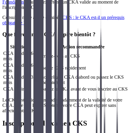
Foundation
, vous devez détenir un CKA valide au moment de
l'inscription au CKS.
Consultez notre article détaillé :
CKS : le CKA est-il un prérequis
obligatoire ?
Que faire si mon CKA expire bientôt ?
Situation
Action recommandée
CKA valide > 6
Inscrivez-vous au CKS
mois
CKA valide 3-6
Passez le CKS rapidement
mois
CKA valide < 3
Renouvelez le CKA d'abord ou passez le CKS
mois
immédiatement
CKA expiré
Repassez le CKA avant de vous inscrire au CKS
Le CKS est valide 2 ans indépendamment de la validité de votre
CKA. Une fois le CKS obtenu, votre CKA peut expirer sans
affecter votre CKS.
Inscription à l'examen CKS