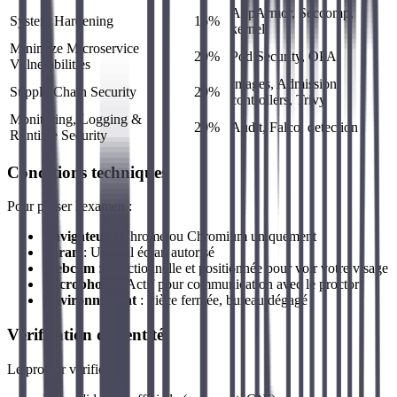
AppArmor, Seccomp,
System Hardening
15%
kernel
Minimize Microservice
20%
Pod Security, OPA
Vulnerabilities
Images, Admission
Supply Chain Security
20%
controllers, Trivy
Monitoring, Logging &
20%
Audit, Falco, detection
Runtime Security
Conditions techniques
Pour passer l'examen :
Navigateur
: Chrome ou Chromium uniquement
Écran
: Un seul écran autorisé
Webcam
: Fonctionnelle et positionnée pour voir votre visage
Microphone
: Actif pour communication avec le proctor
Environnement
: Pièce fermée, bureau dégagé
Vérification d'identité
Le proctor vérifie :