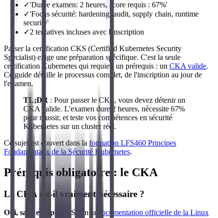
✓
'Durée examen: 2 heures, score requis : 67%'
✓
'Focus sécurité: hardening, audit, supply chain, runtime
security'
✓
2 tentatives incluses avec l'inscription
Passer la certification CKS (Certified Kubernetes Security
Specialist) exige une préparation spécifique. C'est la seule
certification Kubernetes qui requiert un prérequis : un
CKA valide
.
Ce guide détaille le processus complet, de l'inscription au jour de
l'examen.
TL;DR
: Pour passer le CKS, vous devez détenir un
CKA valide. L'examen dure 2 heures, nécessite 67%
pour réussir, et teste vos compétences en sécurité
Kubernetes sur un cluster réel.
Ce sujet est couvert dans la
formation LFS460 Principes
Fondamentaux de la Sécurité Kubernetes
.
Prérequis obligatoire : le CKA
Le CKA est-il vraiment nécessaire ?
Oui, sans exception.
Selon la
documentation officielle de la Linux