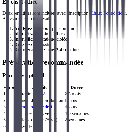
En cas d'échec
Deux tentatives sont incluses avec l'inscription (
Linux Foundation
).
Après réception des résultats :
Analysez
le rapport par domaine
Identifiez
les points faibles
Intensifiez
la pratique ciblée
Repassez
Killer.sh
Reprogrammez
sous 2-4 semaines
Préparation recommandée
Parcours optimal
Étape
Activité
Durée
1
Obtenir le
CKA
2-3 mois
2
Consolider en production
1 mois
3
Formation LFS460
4 jours
4
Pratique intensive
4-6 semaines
5
Killer.sh (viser 75%+)
2 semaines
6
Passer le CKS
-