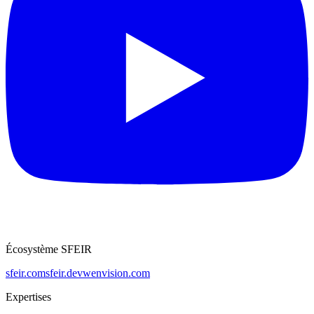
Écosystème SFEIR
sfeir.com
sfeir.dev
wenvision.com
Expertises