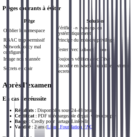
Pièges courants à éviter
Piège
Solution
Vérifier
-n namespace
Oublier le namespace
systématiquement
RBAC trop permissif
Principe du moindre privilège
NetworkPolicy mal
Tester avec
kubectl exec
configurée
Image non scannée
Toujours vérifier avec Trivy
Encoder en base64 ou utiliser external
Secrets en clair
secrets
Après l'examen
En cas de réussite
Résultats
: Disponibles sous 24-48 heures
Certificat
: PDF téléchargeable depuis votre compte
Badge
: Credly pour partage LinkedIn
Validité
: 2 ans (
Linux Foundation FAQ
)