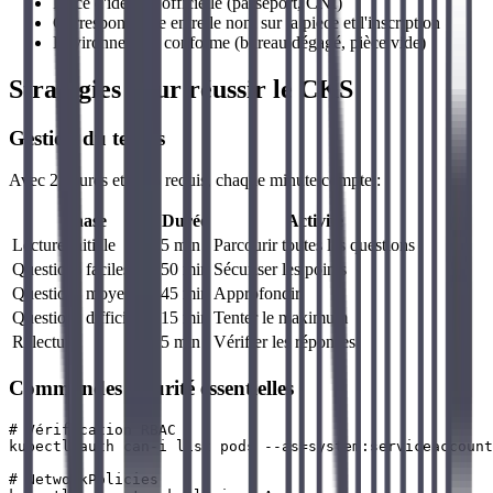
Pièce d'identité officielle (passeport, CNI)
Correspondance entre le nom sur la pièce et l'inscription
Environnement conforme (bureau dégagé, pièce vide)
Stratégies pour réussir le CKS
Gestion du temps
Avec 2 heures et 67% requis, chaque minute compte :
Phase
Durée
Activité
Lecture initiale
5 min
Parcourir toutes les questions
Questions faciles
50 min
Sécuriser les points
Questions moyennes
45 min
Approfondir
Questions difficiles
15 min
Tenter le maximum
Relecture
5 min
Vérifier les réponses
Commandes sécurité essentielles
# Vérification RBAC

kubectl auth can-i list pods --as=system:serviceaccount
# NetworkPolicies
