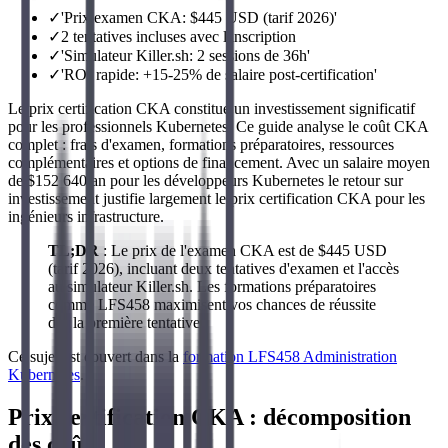
✓
'Prix examen CKA: $445 USD (tarif 2026)'
✓
2 tentatives incluses avec l'inscription
✓
'Simulateur Killer.sh: 2 sessions de 36h'
✓
'ROI rapide: +15-25% de salaire post-certification'
Le prix certification CKA constitue un investissement significatif
pour les professionnels Kubernetes. Ce guide analyse le coût CKA
complet : frais d'examen, formations préparatoires, ressources
complémentaires et options de financement. Avec un salaire moyen
de $152 640/an pour les développeurs Kubernetes le retour sur
investissement justifie largement le prix certification CKA pour les
ingénieurs infrastructure.
TL;DR
: Le prix de l'examen CKA est de $445 USD
(tarif 2026), incluant deux tentatives d'examen et l'accès
au simulateur Killer.sh. Les formations préparatoires
comme LFS458 maximisent vos chances de réussite
dès la première tentative.
Ce sujet est couvert dans la
formation LFS458 Administration
Kubernetes
.
Prix certification CKA : décomposition
des coûts