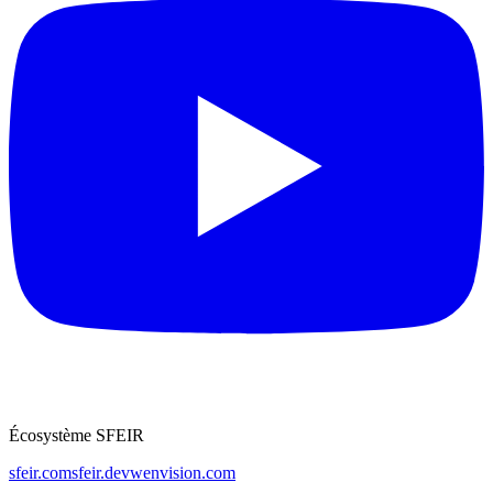
Écosystème SFEIR
sfeir.com
sfeir.dev
wenvision.com