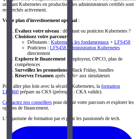
utilisant Kubernetes en production, les administrateurs certifiés sont
recherchés activement.
Votre plan d'investissement optimal
:
Évaluez votre niveau
: débutant ou praticien Kubernetes ?
Choisissez votre parcours
:
Débutants :
Kubernetes les fondamentaux
+
LFS458
Praticiens :
LFS458 Administration Kubernetes
directement
Explorez le financement
: employeur, OPCO, plan de
compétences
Surveillez les promotions
: Black Friday, bundles
Réservez l'examen
après 75%+ aux simulateurs
Pour aller plus loin avec la sécurité Kubernetes, la
formation
LFS460
prépare au CKS (prérequis : CKA valide).
Contactez nos conseillers
pour définir votre parcours et explorer les
options de financement.
L'organisme de formation par et pour les passionnés de tech.