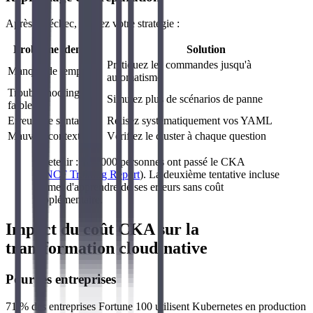
Après un échec, ajustez votre stratégie :
Problème identifié
Solution
Pratiquez les commandes jusqu'à
Manque de temps
automatisme
Troubleshooting
Simulez plus de scénarios de panne
faible
Erreurs de syntaxe
Relisez systématiquement vos YAML
Mauvais contexte
Vérifiez le cluster à chaque question
À retenir : 104 000 personnes ont passé le CKA
(
CNCF Training Report
). La deuxième tentative incluse
permet d'apprendre de ses erreurs sans coût
supplémentaire.
Impact du coût CKA sur la
transformation cloud-native
Pour les entreprises
71 % des entreprises Fortune 100 utilisent Kubernetes en production