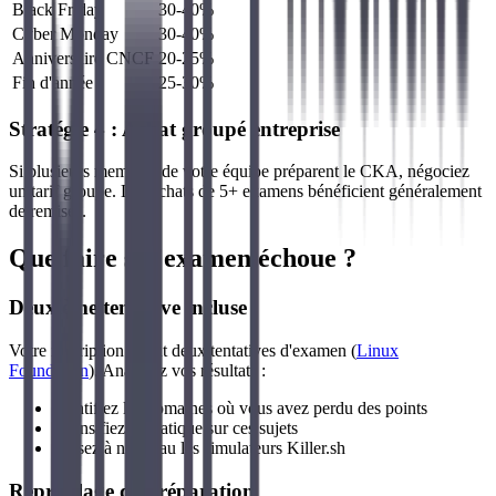
Black Friday
30-40%
Cyber Monday
30-40%
Anniversaire CNCF
20-25%
Fin d'année
25-30%
Stratégie 4 : Achat groupé entreprise
Si plusieurs membres de votre équipe préparent le CKA, négociez
un tarif groupe. Les achats de 5+ examens bénéficient généralement
de remises.
Que faire si l'examen échoue ?
Deuxième tentative incluse
Votre inscription inclut deux tentatives d'examen (
Linux
Foundation
). Analysez vos résultats :
Identifiez les domaines où vous avez perdu des points
Intensifiez la pratique sur ces sujets
Passez à nouveau les simulateurs Killer.sh
Reprofilage de préparation