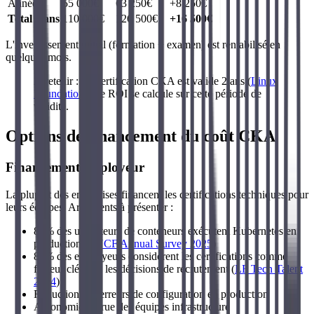
Année 2
55 000€
63 250€
+8 250€
Total 2 ans
110 000€
126 500€
+16 500€
L'investissement initial (formation + examen) est rentabilisé en
quelques mois.
À retenir : La certification CKA est valide 2 ans (
Linux
Foundation
). Le ROI se calcule sur cette période de
validité.
Options de financement du coût CKA
Financement employeur
La plupart des entreprises financent les certifications techniques pour
leurs équipes. Arguments à présenter :
82% des utilisateurs de conteneurs exécutent Kubernetes en
production (
CNCF Annual Survey 2025
)
84% des employeurs considèrent les certifications comme
facteur clé dans les décisions de recrutement (
LF Tech Talent
2024
)
Réduction des erreurs de configuration en production
Autonomie accrue des équipes infrastructure