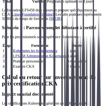
Total
Variable
Préparation optimale en 4 jours
La formation LFS458 dure 4 jours et prépare spécifiquement au
CKA (
Linux Foundation Training
). Les labs pratiques représentent
50-80% du temps de formation (
SFEIR
).
Scénario 3 : Parcours complet débutant à certifié
Pour les professionnels sans expérience Kubernetes :
Étape
Formation
Durée
1
Kubernetes les fondamentaux
1 jour
2
LFS458 Administration Kubernetes
4 jours
3
Pratique personnelle
4-8 semaines
4
Examen CKA
2 heures
Calcul du retour sur investissement du
prix certification CKA
Impact salarial documenté
Les certifications Kubernetes génèrent un ROI mesurable :