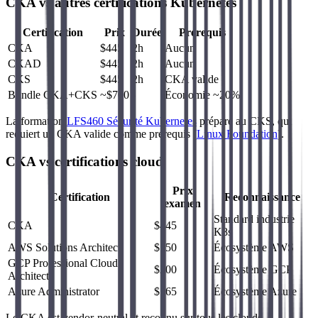
CKA vs autres certifications Kubernetes
Certification
Prix
Durée
Prérequis
CKA
$445
2h
Aucun
CKAD
$445
2h
Aucun
CKS
$445
2h
CKA valide
Bundle CKA+CKS
~$700
-
Économie ~20%
La formation
LFS460 Sécurité Kubernetes
prépare au CKS, qui
requiert un CKA valide comme prérequis (
Linux Foundation
).
CKA vs certifications cloud
Prix
Certification
Reconnaissance
examen
Standard industrie
CKA
$445
K8s
AWS Solutions Architect
$150
Écosystème AWS
GCP Professional Cloud
$200
Écosystème GCP
Architect
Azure Administrator
$165
Écosystème Azure
Le CKA est vendor-neutral et reconnu sur tous les clouds.