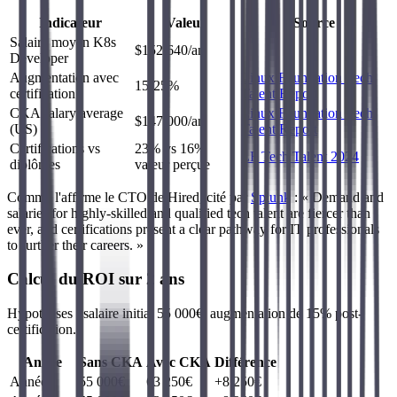
Indicateur
Valeur
Source
Salaire moyen K8s
$152 640/an
Developer
Augmentation avec
Linux Foundation Tech
15-25%
certification
Talent Report
CKA salary average
Linux Foundation Tech
$147 000/an
(US)
Talent Report
Certifications vs
23% vs 16%
LF Tech Talent 2024
diplômes
valeur perçue
Comme l'affirme le CTO de Hired, cité par
Splunk
: « Demand and
salaries for highly-skilled and qualified tech talent are fiercer than
ever, and certifications present a clear pathway for IT professionals
to further their careers. »
Calcul du ROI sur 2 ans
Hypothèses : salaire initial 55 000€, augmentation de 15% post-
certification.
Année
Sans CKA
Avec CKA
Différence
Année 1
55 000€
63 250€
+8 250€