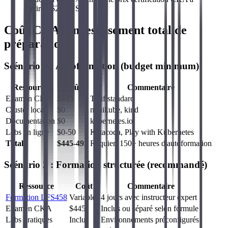
environ $237 USD.
Coût CKA : investissement total de
préparation
Scénario 1 : Autoformation (budget minimum)
Ressource
Coût
Commentaire
Examen CKA
$445
Tarif standard
Cluster local
$0
minikube, kind
Documentation
$0
kubernetes.io
Labs en ligne
$0-50
Katacoda, Play with Kubernetes
Total
$445-495
Requiert 150+ heures d'autoformation
Scénario 2 : Formation structurée (recommandé)
Ressource
Coût
Commentaire
Formation LFS458
Variable
4 jours avec instructeur expert
Examen CKA
$445
Inclus ou séparé selon formule
Labs pratiques
Inclus
Environnements préconfigurés