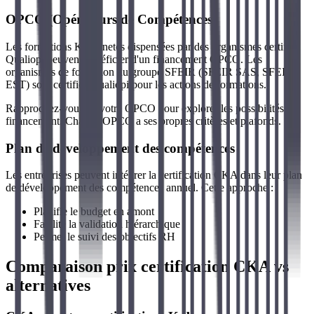
OPCO (Opérateurs de Compétences)
Les formations Kubernetes dispensées par des organismes certifiés
Qualiopi peuvent bénéficier d'un financement OPCO. Les
organismes de formation du groupe SFEIR (SFEIR SAS, SFEIR-
EST) sont certifiés Qualiopi pour les actions de formations.
Rapprochez-vous de votre OPCO pour explorer les possibilités de
financement. Chaque OPCO a ses propres critères et plafonds.
Plan de développement des compétences
Les entreprises peuvent intégrer la certification CKA dans leur plan
de développement des compétences annuel. Cette approche :
Planifie le budget en amont
Facilite la validation hiérarchique
Permet le suivi des objectifs RH
Comparaison prix certification CKA vs
alternatives