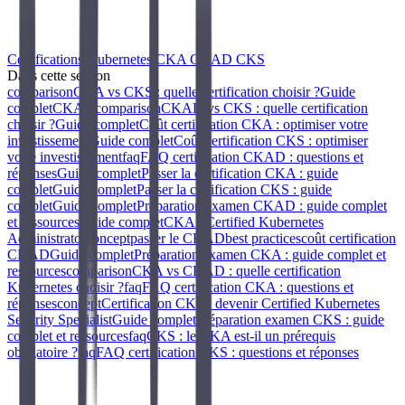
Certifications Kubernetes CKA CKAD CKS
Dans cette section
comparison
CKA vs CKS : quelle certification choisir ?
Guide
complet
CKAD
comparison
CKAD vs CKS : quelle certification
choisir ?
Guide complet
Coût certification CKA : optimiser votre
investissement
Guide complet
Coût certification CKS : optimiser
votre investissement
faq
FAQ certification CKAD : questions et
réponses
Guide complet
Passer la certification CKA : guide
complet
Guide complet
Passer la certification CKS : guide
complet
Guide complet
Préparation examen CKAD : guide complet
et ressources
Guide complet
CKA : Certified Kubernetes
Administrator
concept
passer le CKAD
best practices
coût certification
CKAD
Guide complet
Préparation examen CKA : guide complet et
ressources
comparison
CKA vs CKAD : quelle certification
Kubernetes choisir ?
faq
FAQ certification CKA : questions et
réponses
concept
Certification CKS : devenir Certified Kubernetes
Security Specialist
Guide complet
Préparation examen CKS : guide
complet et ressources
faq
CKS : le CKA est-il un prérequis
obligatoire ?
faq
FAQ certification CKS : questions et réponses