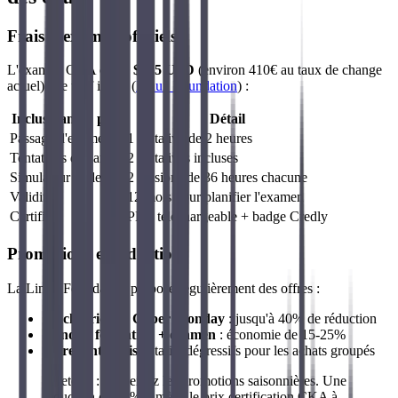
Frais d'examen officiels
L'examen CKA coûte
$445 USD
(environ 410€ au taux de change
actuel). Ce tarif inclut (
Linux Foundation
) :
Inclus dans le prix
Détail
Passage d'examen
1 tentative de 2 heures
Tentatives d'examen
2 tentatives incluses
Simulateur Killer.sh
2 sessions de 36 heures chacune
Validité
12 mois pour planifier l'examen
Certificat
PDF téléchargeable + badge Credly
Promotions et réductions
La Linux Foundation propose régulièrement des offres :
Black Friday / Cyber Monday
: jusqu'à 40% de réduction
Bundles formation + examen
: économie de 15-25%
Offres entreprise
: tarifs dégressifs pour les achats groupés
À retenir : Surveillez les promotions saisonnières. Une
réduction de 40% ramène le prix certification CKA à