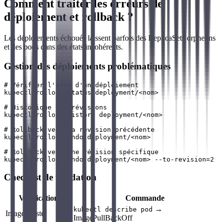
Comment traiter les erreurs de
déploiement et rollback ?
Les déploiements échoués laissent parfois des ReplicaSets orphelins
et des pods dans des états incohérents.
Gestion des déploiements problématiques
# Vérifier l'état d'un déploiement

kubectl rollout status deployment/<nom>

# Historique des révisions

kubectl rollout history deployment/<nom>

# Rollback vers la révision précédente

kubectl rollout undo deployment/<nom>

# Rollback vers une révision spécifique

Checklist de validation
Vérification
Commande
→
kubectl describe pod
Image existe
ImagePullBackOff