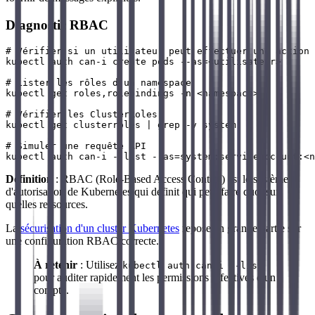
Diagnostic RBAC
# Vérifier si un utilisateur peut effectuer une action

kubectl auth can-i create pods --as=<utilisateur>

# Lister les rôles d'un namespace

kubectl get roles,rolebindings -n <namespace>

# Vérifier les ClusterRoles

kubectl get clusterroles | grep -v system

# Simuler une requête API

Définition
: RBAC (Role-Based Access Control) est le système
d'autorisation de Kubernetes qui définit qui peut faire quoi sur
quelles ressources.
La
sécurisation d'un cluster Kubernetes
repose en grande partie sur
une configuration RBAC correcte.
À retenir
: Utilisez
kubectl auth can-i --list
pour auditer rapidement les permissions effectives d'un
compte.