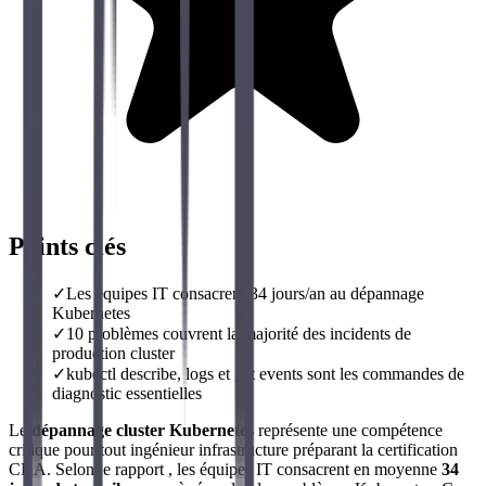
Points clés
✓
Les équipes IT consacrent 34 jours/an au dépannage
Kubernetes
✓
10 problèmes couvrent la majorité des incidents de
production cluster
✓
kubectl describe, logs et get events sont les commandes de
diagnostic essentielles
Le
dépannage cluster Kubernetes
représente une compétence
critique pour tout ingénieur infrastructure préparant la certification
CKA. Selon le rapport , les équipes IT consacrent en moyenne
34