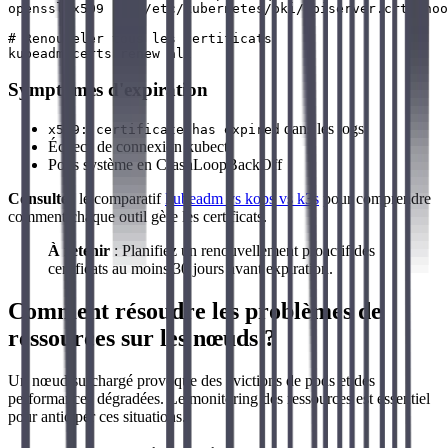
openssl x509 -in /etc/kubernetes/pki/apiserver.crt -noo
# Renouveler tous les certificats

Symptômes d'expiration
dans les logs
x509: certificate has expired
Échecs de connexion kubectl
Pods système en CrashLoopBackOff
Consultez
le comparatif
kubeadm vs kops vs k3s
pour comprendre
comment chaque outil gère les certificats.
À retenir
: Planifiez un renouvellement proactif des
certificats au moins 30 jours avant expiration.
Comment résoudre les problèmes de
ressources sur les nœuds ?
Un nœud surchargé provoque des évictions de pods et des
performances dégradées. Le monitoring des ressources est essentiel
pour anticiper ces situations.