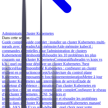
Administration cluster Kubernetes
Dans cette section
Guide complet
Guide complet : installer un cluster Kubernetes multi-
nœuds avec kubeadm
Aide-mémoire
Aide-mémoire kubectl :
commandes essentielles pour l'administration de clusters
Kubernetes
troubleshooting
Résoudre les 10 problèmes les plus
courants sur un cluster Kubernetes
Comparatif
kubeadm vs kops vs
k3s : quel outil pour déployer un cluster Kubernetes ?
best
practices
Haute disponibilité Kubernetes : configurer un cluster
résilient en production
concept
Architecture du control plane
Kubernetes : composants et fonctionnement
migration
Mettre à jour
un cluster Kubernetes sans interruption de service
Étude de
cas
Retour d'expérience : migration d'un cluster Kubernetes en
production chez un grand compte
Guide complet
Configurer le réseau
d'un cluster Kubernetes : CNI, Services et
Ingress
troubleshooting
Diagnostiquer et résoudre les problèmes
réseau dans un cluster Kubernetes
Comparatif
Kubernetes managé
(EKS, AKS, GKE) vs auto-hébergé : quel choix pour votre