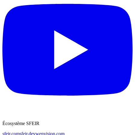
Écosystème SFEIR
sfeir.com
sfeir.dev
wenvision.com