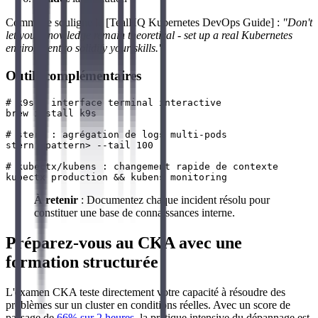
Comme le souligne le [TealHQ Kubernetes DevOps Guide] :
"Don't
let your knowledge remain theoretical - set up a real Kubernetes
environment to solidify your skills."
Outils complémentaires
# k9s : interface terminal interactive

brew install k9s

# stern : agrégation de logs multi-pods

stern <pattern> --tail 100

# kubectx/kubens : changement rapide de contexte

À retenir
: Documentez chaque incident résolu pour
constituer une base de connaissances interne.
Préparez-vous au CKA avec une
formation structurée
L'examen CKA teste directement votre capacité à résoudre des
problèmes sur un cluster en conditions réelles. Avec un score de
passage de
66% sur 2 heures
, la pratique intensive du dépannage est