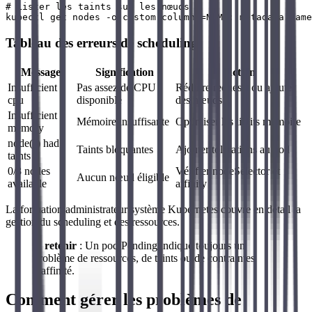
# Lister les taints sur les nœuds

Tableau des erreurs de scheduling
Message
Signification
Action
Insufficient
Pas assez de CPU
Réduire requests ou ajouter
cpu
disponible
des nœuds
Insufficient
Mémoire insuffisante
Optimiser les limits mémoire
memory
node(s) had
Taints bloquantes
Ajouter tolerations au pod
taints
0/3 nodes
Vérifier nodeSelector et
Aucun nœud éligible
available
affinity
La formation administrateur système Kubernetes couvre en détail la
gestion du scheduling et des ressources.
À retenir
: Un pod Pending indique toujours un
problème de ressources, de taints ou de contraintes
d'affinité.
Comment gérer les problèmes de