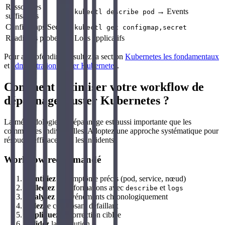
Ressources
→ Events
kubectl describe pod
suffisantes
ConfigMaps/Secrets
kubectl get configmap,secret
Readiness probe
Logs applicatifs
Pour approfondir, consultez la section
Kubernetes les fondamentaux
et
administration cluster Kubernetes
.
Comment optimiser votre workflow de
dépannage cluster Kubernetes ?
La méthodologie de dépannage est aussi importante que les
commandes individuelles. Adoptez une approche systématique pour
résoudre efficacement les incidents.
Workflow recommandé
Identifiez
le symptôme précis (pod, service, nœud)
Collectez
les informations avec
et
describe
logs
Analysez
les événements chronologiquement
Isolez
le composant défaillant
Appliquez
la correction ciblée
Validez
la résolution