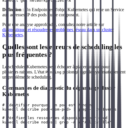
Définition
: Un Endpoint est l'objet Kubernetes qui relie un Service
aux adresses IP des pods qui le composent.
Pour une analyse approfondie, consultez notre article sur
diagnostiquer et résoudre les problèmes réseau dans un cluster
Kubernetes
.
Quelles sont les erreurs de scheduling les
plus fréquentes ?
Le scheduler Kubernetes peut échouer à placer un pod pour
plusieurs raisons. L'état
prolongé signale systématiquement
Pending
un problème de scheduling.
Commandes de diagnostic du dépannage cluster
Kubernetes
# Identifier pourquoi un pod est Pending

kubectl describe pod <nom-pod> | grep -A 20 Events

# Vérifier les ressources disponibles par nœud

kubectl describe nodes | grep -A 5 "Allocatable"
