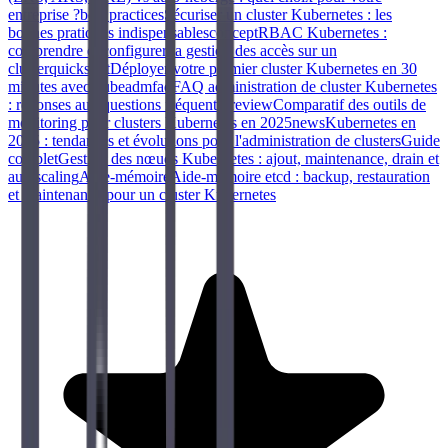
entreprise ?
best practices
Sécuriser un cluster Kubernetes : les
bonnes pratiques indispensables
concept
RBAC Kubernetes :
comprendre et configurer la gestion des accès sur un
cluster
quickstart
Déployer votre premier cluster Kubernetes en 30
minutes avec kubeadm
faq
FAQ administration de cluster Kubernetes
: réponses aux questions fréquentes
review
Comparatif des outils de
monitoring pour clusters Kubernetes en 2025
news
Kubernetes en
2025 : tendances et évolutions pour l'administration de clusters
Guide
complet
Gestion des nœuds Kubernetes : ajout, maintenance, drain et
autoscaling
Aide-mémoire
Aide-mémoire etcd : backup, restauration
et maintenance pour un cluster Kubernetes