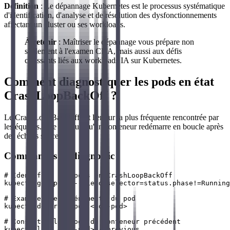
Définition
: Le dépannage Kubernetes est le processus systématique
d'identification, d'analyse et de résolution des dysfonctionnements
affectant un cluster ou ses workloads.
À retenir
: Maîtriser le dépannage vous prépare non
seulement à l'examen CKA, mais aussi aux défis
croissants liés aux workloads IA sur Kubernetes.
Comment diagnostiquer les pods en état
CrashLoopBackOff ?
Le CrashLoopBackOff est l'erreur la plus fréquente rencontrée par
les équipes. Elle indique qu'un conteneur redémarre en boucle après
des échecs successifs.
Commandes de diagnostic
# Identifier les pods en CrashLoopBackOff

kubectl get pods --field-selector=status.phase!=Running

# Examiner les événements du pod

kubectl describe pod <nom-pod>

# Consulter les logs du conteneur précédent

kubectl logs <nom-pod> --previous
