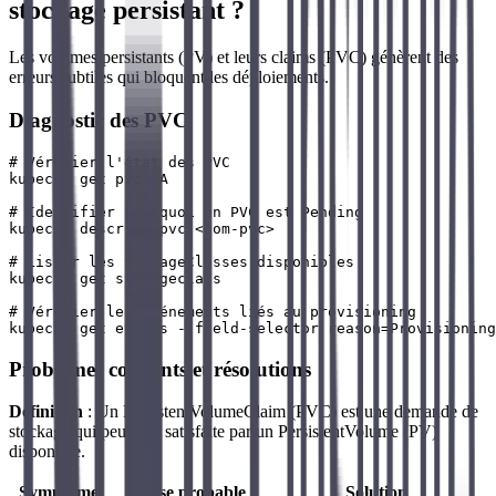
stockage persistant ?
Les volumes persistants (PV) et leurs claims (PVC) génèrent des
erreurs subtiles qui bloquent les déploiements.
Diagnostic des PVC
# Vérifier l'état des PVC

kubectl get pvc -A

# Identifier pourquoi un PVC est Pending

kubectl describe pvc <nom-pvc>

# Lister les StorageClasses disponibles

kubectl get storageclass

# Vérifier les événements liés au provisioning

Problèmes courants et résolutions
Définition
: Un PersistentVolumeClaim (PVC) est une demande de
stockage qui peut être satisfaite par un PersistentVolume (PV)
disponible.
Symptôme
Cause probable
Solution