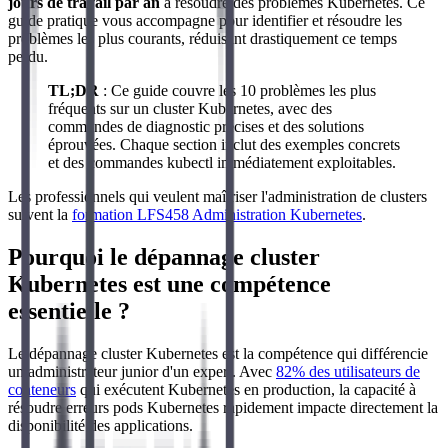
jours de travail par an
à résoudre des problèmes Kubernetes. Ce
guide pratique vous accompagne pour identifier et résoudre les
problèmes les plus courants, réduisant drastiquement ce temps
perdu.
TL;DR
: Ce guide couvre les 10 problèmes les plus
fréquents sur un cluster Kubernetes, avec des
commandes de diagnostic précises et des solutions
éprouvées. Chaque section inclut des exemples concrets
et des commandes kubectl immédiatement exploitables.
Les professionnels qui veulent maîtriser l'administration de clusters
suivent la
formation LFS458 Administration Kubernetes
.
Pourquoi le dépannage cluster
Kubernetes est une compétence
essentielle ?
Le dépannage cluster Kubernetes est la compétence qui différencie
un administrateur junior d'un expert. Avec
82% des utilisateurs de
conteneurs
qui exécutent Kubernetes en production, la capacité à
résoudre erreurs pods Kubernetes rapidement impacte directement la
disponibilité des applications.