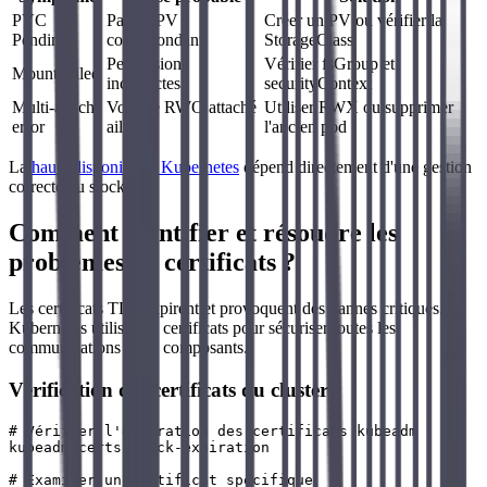
PVC
Pas de PV
Créer un PV ou vérifier la
Pending
correspondant
StorageClass
Permissions
Vérifier fsGroup et
Mount failed
incorrectes
securityContext
Multi-attach
Volume RWO attaché
Utiliser RWX ou supprimer
error
ailleurs
l'ancien pod
La
haute disponibilité Kubernetes
dépend directement d'une gestion
correcte du stockage.
Comment identifier et résoudre les
problèmes de certificats ?
Les certificats TLS expirent et provoquent des pannes critiques.
Kubernetes utilise des certificats pour sécuriser toutes les
communications entre composants.
Vérification des certificats du cluster
# Vérifier l'expiration des certificats kubeadm

kubeadm certs check-expiration

# Examiner un certificat spécifique
