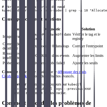
# Vérifier les ressources du nœud

Causes principales et solutions
Cause
Diagnostic
Solution
dans
Vérifier le tag et le
ImagePullBackOff
Image invalide
events
registry
Commande
Exit code != 0 dans logs
Corriger l'entrypoint
défaillante
Ressources
OOMKilled dans events
Augmenter les limits
insuffisantes
Probe échouée
Liveness probe failed
Ajuster les seuils
Consultez
notre guide détaillé sur le
débogage des pods
CrashLoopBackOff
pour des scénarios avancés.
À retenir
: Commencez toujours par
kubectl
et
pour
describe pod
kubectl logs --previous
identifier rapidement la cause racine.
Comment résoudre les problèmes de