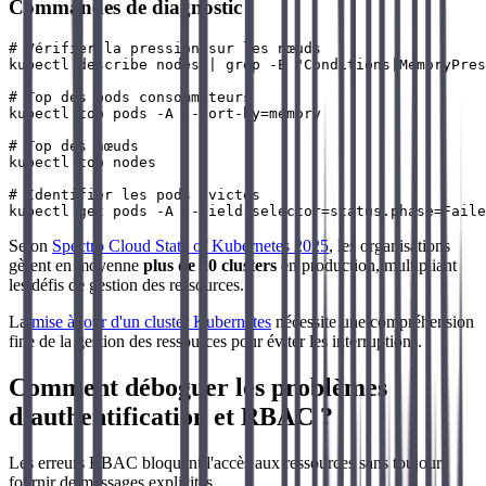
Commandes de diagnostic
# Vérifier la pression sur les nœuds

kubectl describe nodes | grep -E "Conditions|MemoryPres
# Top des pods consommateurs

kubectl top pods -A --sort-by=memory

# Top des nœuds

kubectl top nodes

# Identifier les pods évictés

Selon
Spectro Cloud State of Kubernetes 2025
, les organisations
gèrent en moyenne
plus de 20 clusters
en production, multipliant
les défis de gestion des ressources.
La
mise à jour d'un cluster Kubernetes
nécessite une compréhension
fine de la gestion des ressources pour éviter les interruptions.
Comment déboguer les problèmes
d'authentification et RBAC ?
Les erreurs RBAC bloquent l'accès aux ressources sans toujours
fournir de messages explicites.