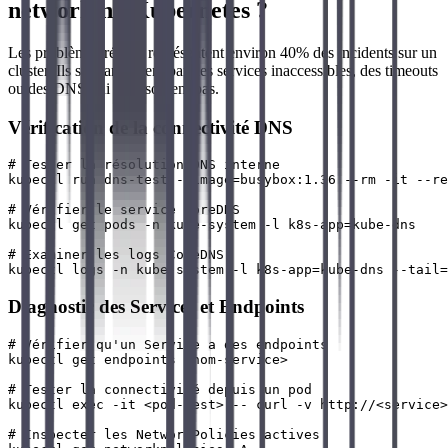
networking Kubernetes ?
Les problèmes réseau représentent environ 40% des incidents sur un
cluster. Ils se manifestent par des services inaccessibles, des timeouts
ou des DNS qui ne résolvent pas.
Vérification de la connectivité DNS
# Tester la résolution DNS interne

kubectl run dns-test --image=busybox:1.36 --rm -it --re
# Vérifier le service CoreDNS

kubectl get pods -n kube-system -l k8s-app=kube-dns

# Examiner les logs CoreDNS

Diagnostic des Services et Endpoints
# Vérifier qu'un Service a des endpoints

kubectl get endpoints <nom-service>

# Tester la connectivité depuis un pod

kubectl exec -it <pod-test> -- curl -v http://<service>
# Inspecter les NetworkPolicies actives
