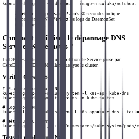
À retenir
: Un pod sans IP après 30 secondes indique
un problème CNI.
Vérifiez
les logs du DaemonSet
CNI en priorité.
Comment maîtriser le dépannage DNS
Services Kubernetes ?
Le DNS est critique. Chaque résolution de Service passe par
CoreDNS. Un DNS défaillant paralyse le cluster.
Vérifier CoreDNS
# État des pods CoreDNS

kubectl get pods -n kube-system -l k8s-app=kube-dns

kubectl get deployment coredns -n kube-system

# Logs CoreDNS

kubectl logs -n kube-system -l k8s-app=kube-dns --tail=
# Métriques CoreDNS

Tests de résolution DNS