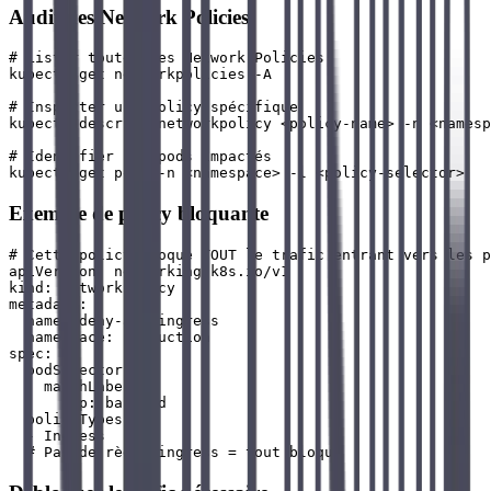
Audit des Network Policies
# Lister toutes les Network Policies

kubectl get networkpolicies -A

# Inspecter une policy spécifique

kubectl describe networkpolicy <policy-name> -n <namesp
# Identifier les pods impactés

Exemple de policy bloquante
# Cette policy bloque TOUT le trafic entrant vers les p
apiVersion: networking.k8s.io/v1

kind: NetworkPolicy

metadata:

  name: deny-all-ingress

  namespace: production

spec:

  podSelector:

    matchLabels:

      app: backend

  policyTypes:

  - Ingress
