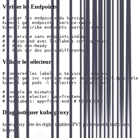
Vérifier les Endpoints
# Lister les endpoints du Service

kubectl get endpoints <service-name>

kubectl describe endpoints <service-name>

# Un Service sans endpoints indique :

# - Aucun pod avec les labels correspondants

# - Pods non-Ready

Valider les sélecteurs
# Comparer les labels du Service et des pods

kubectl get svc <service-name> -o jsonpath='{.spec.sele
kubectl get pods -l <selector> --show-labels

# Exemple de mismatch

# Service selector: app=frontend

Diagnostiquer kube-proxy
kube-proxy gère les règles iptables/IPVS pour router le trafic vers
les pods.