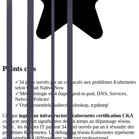
Points clés
✓
34 jours ouvrés par an consacrés aux problèmes Kubernetes
selon Cloud Native Now
✓
'Méthodologie en 4 étapes: pod-to-pod, DNS, Services,
Network Policies'
✓
'Outils essentiels: kubectl, nslookup, tcpdump'
Chaque
ingénieur infrastructure Kubernetes certification CKA
consacre une part significative de son temps au dépannage réseau.
Selon , les équipes IT passent 34 jours ouvrés par an à résoudre des
problèmes Kubernetes. Le debugging réseau Kubernetes représente
une compétence différenciante pour tout professionnel.