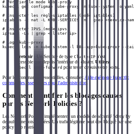
# Vérifier le mode kube-proxy

kubectl get configmap kube-proxy -n kube-system -o yaml
# Inspecter les règles iptables (mode iptables)

iptables -t nat -L KUBE-SERVICES -n | grep <service-nam
# Inspecter IPVS (mode ipvs)

ipvsadm -Ln | grep <cluster-ip>

# Logs kube-proxy

À retenir
: Un Service de type
n'est
ClusterIP
accessible que depuis l'intérieur du cluster.
Utilisez
pour tester depuis votre poste.
kubectl port-forward
Pour les commandes essentielles, consultez
Aide-mémoire kubectl :
commandes essentielles pour l'administration
.
Comment identifier les blocages causés
par les Network Policies ?
Les Network Policies implémentent un modèle de sécurité "deny by
default" une fois activées. Un trafic légitime peut être bloqué par une
policy trop restrictive.