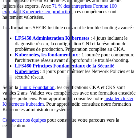
Le diagnostic réseau Kubernetes distingue les administrateurs
juniors des experts. Avec
71 % des entreprises Fortune 100
exécutant Kubernetes en production
, ces compétences sont
hautement valorisées.
Les formations SFEIR Institute couvrent le troubleshooting avancé :
LFS458 Administration Kubernetes
: 4 jours incluant le
diagnostic réseau, la configuration CNI et la résolution de
problèmes de production. Préparation complète au CKA.
Kubernetes, les fondamentaux
: 1 journée pour comprendre
l'architecture réseau avant d'approfondir le troubleshooting.
LFS460 Principes Fondamentaux de la Sécurité
Kubernetes
: 4 jours pour maîtriser les Network Policies et la
sécurité réseau.
Selon la
Linux Foundation
, les certifications CKA et CKS sont
valides 2 ans. Validez vos compétences avec une formation encadrée
par des praticiens. Pour approfondir, consultez notre
installer cluster
Kubernetes kubeadm
. Pour approfondir, consultez notre formation
Kubernetes administrateur système.
Contactez nos équipes
pour construire votre parcours vers la
certification.