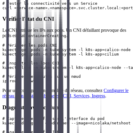
# Tester la connectivité vers un Service

Vérifier l'état du CNI
Le CNI attribue les IPs aux pods. Un CNI défaillant provoque des
pods en état
.
ContainerCreating
# Vérifier les pods CNI

kubectl get pods -n kube-system -l k8s-app=calico-node

kubectl get pods -n kube-system -l k8s-app=cilium

# Inspecter les logs CNI

kubectl logs -n kube-system -l k8s-app=calico-node --ta
# Vérifier les routes sur un nœud

Pour une configuration complète du réseau, consultez
Configurer le
réseau d'un cluster Kubernetes : CNI, Services, Ingress
.
Diagnostic avec tcpdump
# Capturer le trafic sur l'interface du pod

kubectl debug -it <pod-name> --image=nicolaka/netshoot 
# Analyser le trafic ICMP
