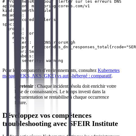
# PrometheusRule pour alerter sur les erreurs DNS

apiVersion: monitoring.coreos.com/v1

kind: PrometheusRule

metadata:

  name: coredns-alerts

spec:

  groups:

  - name: coredns

    rules:

    - alert: CoreDNSErrorsHigh

      expr: rate(coredns_dns_responses_total{rcode="SER
      for: 5m

      labels:

Pour les comparatifs d'environnements, consultez
Kubernetes
managé (EKS, AKS, GKE) vs auto-hébergé : comparatif
.
À retenir
: Chaque incident résolu doit enrichir votre
base de connaissances. Le temps investi dans la
documentation se rentabilise à chaque occurrence
future.
Développez vos compétences
troubleshooting avec SFEIR Institute