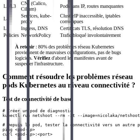
CNI (Calico,
L2/L3
Pods sans IP, routes manquantes
Cilium)
Services, kube-
ClusterIP inaccessible, iptables
L4
proxy
corrompues
L7
Ingress, DNS
Certificats TLS, résolution DNS
Policies
NetworkPolicy
Trafic bloqué involontairement
À retenir
: 80% des problèmes réseau Kubernetes
proviennent de mauvaises configurations, pas de bugs
logiciels.
Vérifiez
d'abord les manifestes avant de
suspecter l'infrastructure.
Comment résoudre les problèmes réseau
pods Kubernetes au niveau connectivité ?
Test de connectivité de base
# Créer un pod de diagnostic

kubectl run netshoot --rm -it --image=nicolaka/netshoot
# Depuis le pod, tester la connectivité vers un autre p
ping <pod-ip>

curl <pod-ip>:<port>
