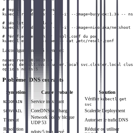
# Depuis un pod de test

kubectl run dnstest --rm -it --image=busybox:1.36 -- ns
# Résolution complète

kubectl run dnstest --rm -it --image=nicolaka/netshoot 
# Vérifier le fichier resolv.conf du pod

La configuration DNS attendue :
nameserver 10.96.0.10

search default.svc.cluster.local svc.cluster.local clus
Problèmes DNS courants
Symptôme
Cause probable
Solution
Vérifier
kubectl get
Service inexistant
NXDOMAIN
svc
CoreDNS surchargé
Scaler le Deployment
SERVFAIL
Network Policy bloque
Timeout
Autoriser le trafic DNS
UDP 53
Résolution
Réduire ou utiliser
ndots:5 trop élevé