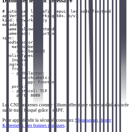
Débloquer le trafic nécessaire
# Autoriser le trafic depuis les pods frontend

apiVersion: networking.k8s.io/v1

kind: NetworkPolicy

metadata:

  name: allow-frontend

  namespace: production

spec:

  podSelector:

    matchLabels:

      app: backend

  policyTypes:

  - Ingress

  ingress:

  - from:

    - podSelector:

        matchLabels:

          app: frontend

    ports:

    - protocol: TCP

Les CNI modernes comme Cilium offrent une observabilité avancée
sur le trafic bloqué grâce à eBPF.
Pour approfondir la sécurité, consultez
Sécuriser un cluster
Kubernetes : les bonnes pratiques
.