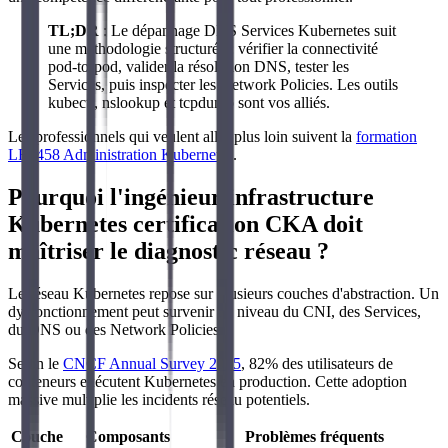
TL;DR
: Le dépannage DNS Services Kubernetes suit
une méthodologie structurée : vérifier la connectivité
pod-to-pod, valider la résolution DNS, tester les
Services, puis inspecter les Network Policies. Les outils
kubectl, nslookup et tcpdump sont vos alliés.
Les professionnels qui veulent aller plus loin suivent la
formation
LFS458 Administration Kubernetes
.
Pourquoi l'ingénieur infrastructure
Kubernetes certification CKA doit
maîtriser le diagnostic réseau ?
Le réseau Kubernetes repose sur plusieurs couches d'abstraction. Un
dysfonctionnement peut survenir au niveau du CNI, des Services,
du DNS ou des Network Policies.
Selon le
CNCF Annual Survey 2025
, 82% des utilisateurs de
conteneurs exécutent Kubernetes en production. Cette adoption
massive multiplie les incidents réseau potentiels.
Couche
Composants
Problèmes fréquents