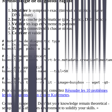
Méthodologie de diagnostic rapide
Identifier
le symptôme exact (timeout, connexion refusée,
DNS failure)
Isoler
la couche problématique (pod, Service, DNS, policy)
Vérifier
les logs et événements pertinents
Tester
la connectivité à chaque niveau
Corriger
et valider
# Workflow de diagnostic type

# 1. État des pods

kubectl get pods -o wide

# 2. Événements récents

kubectl get events --sort-by=.metadata.creationTimestam
# 3. Logs applicatifs

kubectl logs <pod-name> --tail=50

# 4. Test connectivité

Pour des problèmes courants, consultez
Résoudre les 10 problèmes
les plus courants sur un cluster Kubernetes
.
Comme le rappelle : « Don't let your knowledge remain theoretical -
set up a real Kubernetes environment to solidify your skills. »