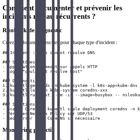
Comment documenter et prévenir les
incidents réseau récurrents ?
Runbook de diagnostic
Créez un document structuré pour chaque type d'incident :
## Incident : Pods cannot resolve DNS

### Symptômes

- Applications timeout sur appels HTTP

- Logs: "could not resolve host"

### Diagnostic

1. kubectl get pods -n kube-system -l k8s-app=kube-dns

2. kubectl logs -n kube-system coredns-xxx

3. kubectl run test --rm -it --image=busybox -- nslooku
### Solutions

- Scaler CoreDNS: kubectl scale deployment coredns -n k
- Vérifier Network Policy sur UDP/53

Monitoring proactif