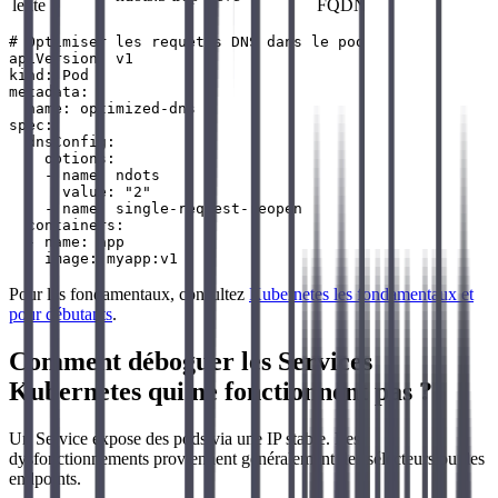
lente
FQDN
# Optimiser les requêtes DNS dans le pod

apiVersion: v1

kind: Pod

metadata:

  name: optimized-dns

spec:

  dnsConfig:

    options:

    - name: ndots

      value: "2"

    - name: single-request-reopen

  containers:

  - name: app

Pour les fondamentaux, consultez
Kubernetes les fondamentaux et
pour débutants
.
Comment déboguer les Services
Kubernetes qui ne fonctionnent pas ?
Un Service expose des pods via une IP stable. Les
dysfonctionnements proviennent généralement des sélecteurs ou des
endpoints.