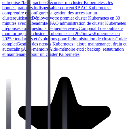
entreprise ?
best practices
Sécuriser un cluster Kubernetes : les
bonnes pratiques indispensables
concept
RBAC Kubernetes :
comprendre et configurer la gestion des accès sur un
cluster
quickstart
Déployer votre premier cluster Kubernetes en 30
minutes avec kubeadm
faq
FAQ administration de cluster Kubernetes
: réponses aux questions fréquentes
review
Comparatif des outils de
monitoring pour clusters Kubernetes en 2025
news
Kubernetes en
2025 : tendances et évolutions pour l'administration de clusters
Guide
complet
Gestion des nœuds Kubernetes : ajout, maintenance, drain et
autoscaling
Aide-mémoire
Aide-mémoire etcd : backup, restauration
et maintenance pour un cluster Kubernetes