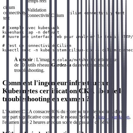
temps réel
cilium
Validation
connectivity
cilium connectivity test
connectivité Cilium
test
# Exemple avec kubeshark

kubeshark tap -n default

# Ouvre une interface web pour analyser le trafic HTTP/
# Test de connectivité Cilium

À retenir
: L'image
contient plus
nicolaka/netshoot
de 30 outils réseau.
Gardez-la
dans votre arsenal de
troubleshooting.
Comment l'ingénieur infrastructure
Kubernetes certification CKA aborde le
troubleshooting en examen ?
L'examen CKA consacre 30% du score au troubleshooting, dont
une part significative concerne le réseau. Selon la
Linux Foundation
,
l'examen dure 2 heures avec un score de passage de 66%.