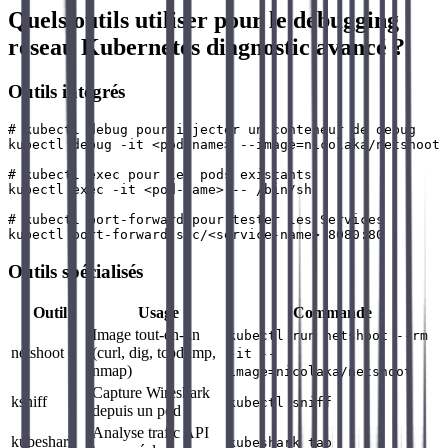
Quels outils utiliser pour le debugging
réseau Kubernetes diagnostic avancé ?
Outils intégrés
# kubectl debug pour injecter un conteneur de debug

kubectl debug -it <pod-name> --image=nicolaka/netshoot 
# kubectl exec pour les pods existants

kubectl exec -it <pod-name> -- /bin/sh

# kubectl port-forward pour tester les Services

Outils spécialisés
Outil
Usage
Commande
Image tout-en-un
kubectl run netshoot --rm
netshoot
(curl, dig, tcpdump,
-it --
nmap)
image=nicolaka/netshoot
Capture Wireshark
ksniff
kubectl sniff
depuis un pod
Analyse trafic API
kubeshark
kubeshark tap