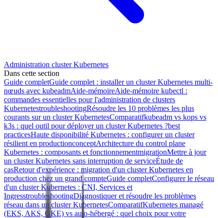
Administration cluster Kubernetes
Dans cette section
Guide complet
Guide complet : installer un cluster Kubernetes multi-
nœuds avec kubeadm
Aide-mémoire
Aide-mémoire kubectl :
commandes essentielles pour l'administration de clusters
Kubernetes
troubleshooting
Résoudre les 10 problèmes les plus
courants sur un cluster Kubernetes
Comparatif
kubeadm vs kops vs
k3s : quel outil pour déployer un cluster Kubernetes ?
best
practices
Haute disponibilité Kubernetes : configurer un cluster
résilient en production
concept
Architecture du control plane
Kubernetes : composants et fonctionnement
migration
Mettre à jour
un cluster Kubernetes sans interruption de service
Étude de
cas
Retour d'expérience : migration d'un cluster Kubernetes en
production chez un grand compte
Guide complet
Configurer le réseau
d'un cluster Kubernetes : CNI, Services et
Ingress
troubleshooting
Diagnostiquer et résoudre les problèmes
réseau dans un cluster Kubernetes
Comparatif
Kubernetes managé
(EKS, AKS, GKE) vs auto-hébergé : quel choix pour votre