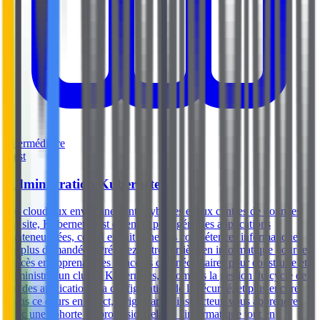
Intermédiaire
Best
Administration Kubernetes
Du cloud aux environnements hybrides et aux centres de données
sur site, Kubernetes est essentiel pour gérer les applications
conteneurisées, ce qui en fait l'une des compétences informatiques
les plus demandées. Préparez votre carrière en informatique pour le
succès en apprenant les concepts clés nécessaires pour construire et
administrer un cluster Kubernetes, y compris la gestion du cycle de
vie des applications, la configuration de la sécurité, et plus encore.
Dans ce cours en direct, dirigé par un instructeur, vous apprendrez
avec une cohorte de professionnels de l'informatique tout en