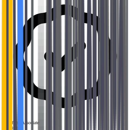
Terraform Associate
HashiCorp