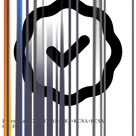
Kubestronaut (CKA+CKAD+CKS+KCNA+KCSA)
CNCF