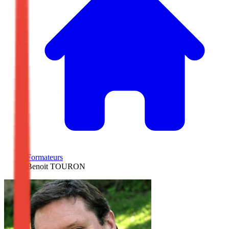
/
Formateurs
/
Benoit TOURON