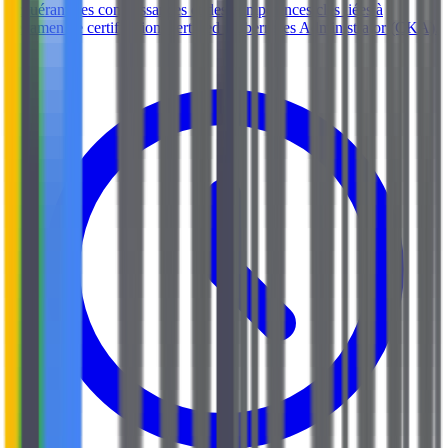
acquérant des connaissances et des compétences clés liées à
l'examen de certification Certified Kubernetes Administrator (CKA).