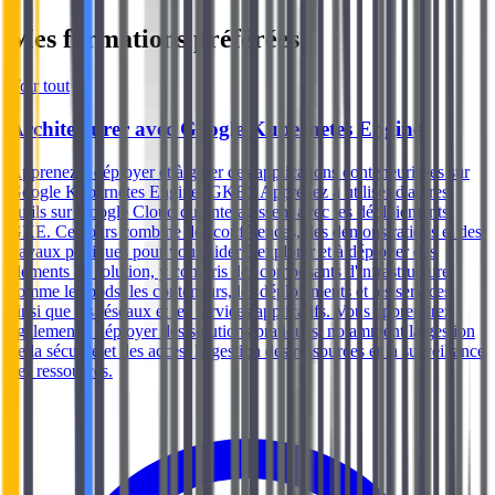
Mes formations préférées
Voir tout
Architecturer avec Google Kubernetes Engine
Apprenez à déployer et à gérer des applications conteneurisées sur
Google Kubernetes Engine (GKE). Apprenez à utiliser d'autres
outils sur Google Cloud qui interagissent avec les déploiements
GKE. Ce cours combine des conférences, des démonstrations et des
travaux pratiques pour vous aider à explorer et à déployer des
éléments de solution, y compris des composants d'infrastructure
comme les pods, les conteneurs, les déploiements et les services,
ainsi que les réseaux et les services applicatifs. Vous apprendrez
également à déployer des solutions pratiques, notamment la gestion
de la sécurité et des accès, la gestion des ressources et la surveillance
des ressources.