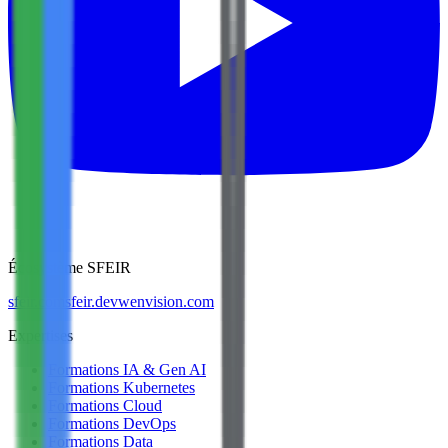
Écosystème SFEIR
sfeir.com
sfeir.dev
wenvision.com
Expertises
Formations IA & Gen AI
Formations Kubernetes
Formations Cloud
Formations DevOps
Formations Data