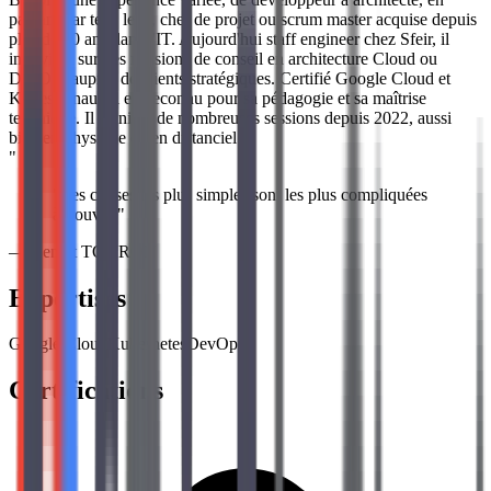
passant par tech lead, chef de projet ou scrum master acquise depuis
plus de 20 ans dans l'IT. Aujourd'hui staff engineer chez Sfeir, il
intervient sur des missions de conseil en architecture Cloud ou
DevOps auprès de clients stratégiques. Certifié Google Cloud et
Kubestronaut, il est reconnu pour sa pédagogie et sa maîtrise
technique. Il a animé de nombreuses sessions depuis 2022, aussi
bien en physique qu'en distanciel.
"
"
Les choses les plus simples sont les plus compliquées
à trouver.
"
—
Benoit TOURON
Expertises
Google Cloud
Kubernetes
DevOps
Certifications