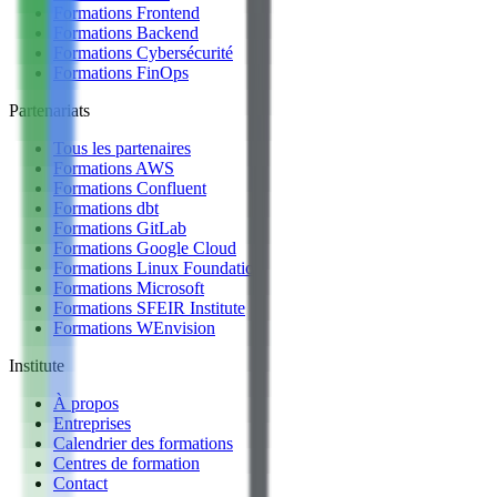
Formations Frontend
Formations Backend
Formations Cybersécurité
Formations FinOps
Partenariats
Tous les partenaires
Formations AWS
Formations Confluent
Formations dbt
Formations GitLab
Formations Google Cloud
Formations Linux Foundation
Formations Microsoft
Formations SFEIR Institute
Formations WEnvision
Institute
À propos
Entreprises
Calendrier des formations
Centres de formation
Contact