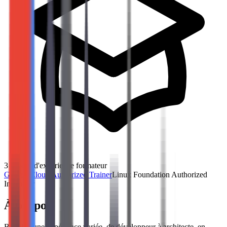
3
années d'expérience formateur
Google Cloud Authorized Trainer
Linux Foundation Authorized
Instructor
À propos
Benoit a une expérience variée, de développeur à architecte, en