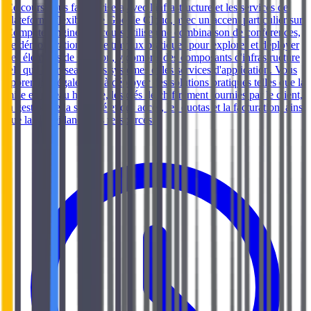
Ce cours vous familiarisera avec l'infrastructure et les services de
plateforme flexibles de Google Cloud, avec un accent particulier sur
Compute Engine. Ce cours utilise une combinaison de conférences,
de démonstrations et de travaux pratiques pour explorer et déployer
des éléments de solution, y compris des composants d'infrastructure
tels que les réseaux, les systèmes et les services d'application. Vous
apprendrez également à déployer des solutions pratiques telles que la
mise en réseau hybride, les clés de chiffrement fournies par le client,
la gestion de la sécurité et des accès, les quotas et la facturation, ainsi
que la surveillance des ressources.