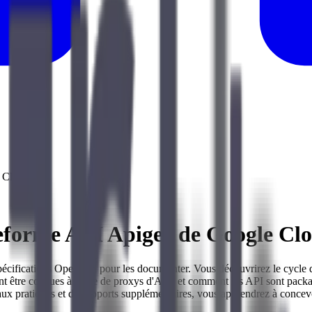
e Cloud
teforme API Apigee de Google Cl
 spécifications OpenAPI pour les documenter. Vous découvrirez le cycle
 être conçues à l'aide de proxys d'API, et comment les API sont packag
x pratiques et de supports supplémentaires, vous apprendrez à concevoir,