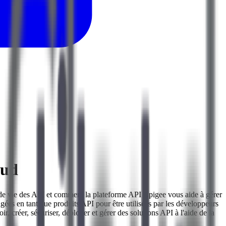
oud
 de vie des API et comment la plateforme API Apigee vous aide à gérer
ées en tant que produits API pour être utilisées par les développeurs
 créer, sécuriser, déployer et gérer des solutions API à l'aide de la