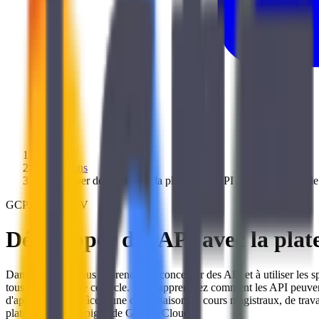
/
Formations
/
Développer des API avec la plateforme API Apigee de Googl
GCP200APIDEV
Développer des API avec la pla
Dans ce cours, vous apprendrez à concevoir des API et à utiliser les
tous les aspects de ce cycle. Vous apprendrez comment les API peuvent
d'applications. Grâce à une combinaison de cours magistraux, de travau
plateforme API Apigee de Google Cloud.