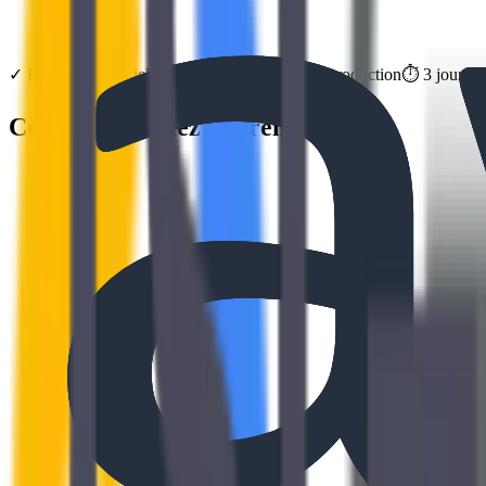
✓
Formation officielle
Google Cloud
Niveau
Introduction
⏱️
3
jours
(
Ce que vous allez apprendre