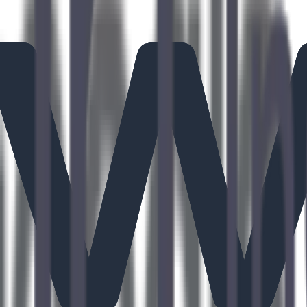
21
h)