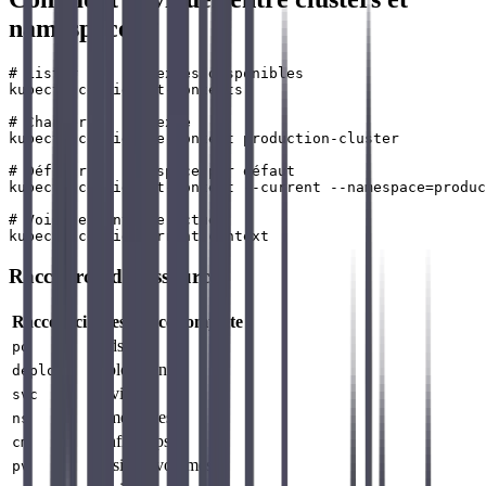
namespaces ?
# Lister les contextes disponibles

kubectl config get-contexts

# Changer de contexte

kubectl config use-context production-cluster

# Définir le namespace par défaut

kubectl config set-context --current --namespace=produc
# Voir le contexte actuel

Raccourcis de ressources
Raccourci
Ressource complète
pods
po
deployments
deploy
services
svc
namespaces
ns
configmaps
cm
persistentvolumes
pv