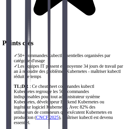
Points clés
✓
50+ commandes kubectl essentielles organisées par
catégorie d'usage
✓
Les équipes IT passent en moyenne 34 jours de travail par
an à résoudre des problèmes Kubernetes - maîtriser kubectl
réduit ce temps
TL;DR
: Ce cheatsheet commandes kubectl
Kubernetes regroupe les 50+ commandes
indispensables pour tout administrateur système
Kubernetes, développeur Backend Kubernetes ou
ingénieur logiciel Kubernetes. Avec 82% des
utilisateurs de conteneurs qui exécutent Kubernetes en
production (
CNCF 2025
), maîtriser kubectl est devenu
essentiel.