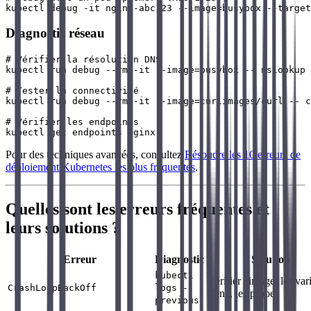
Diagnostic réseau
# Vérifier la résolution DNS

kubectl run debug --rm -it --image=busybox -- nslookup 
# Tester la connectivité

kubectl run debug --rm -it --image=curlimages/curl -- c
# Vérifier les endpoints

Pour des techniques avancées, consultez
Résoudre les 10 erreurs de
déploiement Kubernetes les plus fréquentes
.
Quelles sont les erreurs fréquentes et
leurs solutions ?
Erreur
Diagnostic
Solution
kubectl
Vérifier l'image, les var
CrashLoopBackOff
logs
--
d'env, les probes
previous