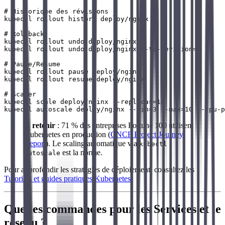
# Historique des révisions

kubectl rollout history deploy/nginx

# Rollback

kubectl rollout undo deploy/nginx

kubectl rollout undo deploy/nginx --to-revision=2

# Pause/Resume

kubectl rollout pause deploy/nginx

kubectl rollout resume deploy/nginx

# Scaler

kubectl scale deploy/nginx --replicas=10

À retenir
: 71 % des entreprises Fortune 100 utilisent
Kubernetes en production (
CNCF Project Journey
Report
). Le scaling automatique via
kubectl
est la norme.
autoscale
Pour approfondir les stratégies de déploiement, consultez les
Tutoriels et guides pratiques Kubernetes
.
Quelles commandes pour les Services et le
réseau ?