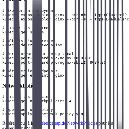
# Exposer un deployment

kubectl expose deploy nginx --port=80 --type=ClusterIP

kubectl expose deploy nginx --port=80 --type=LoadBalanc
# Lister les services

kubectl get svc -A

# Détails d'un service

kubectl describe svc nginx

# Port-forward pour debug local

kubectl port-forward svc/nginx 8080:80

kubectl port-forward pod/nginx-abc123 8080:80

# Vérifier les endpoints

NetworkPolicies
# Lister les policies

kubectl get networkpolicies -A

# Appliquer une policy

Référez-vous à la
Référence rapide NetworkPolicies
pour les
exemples YAML.