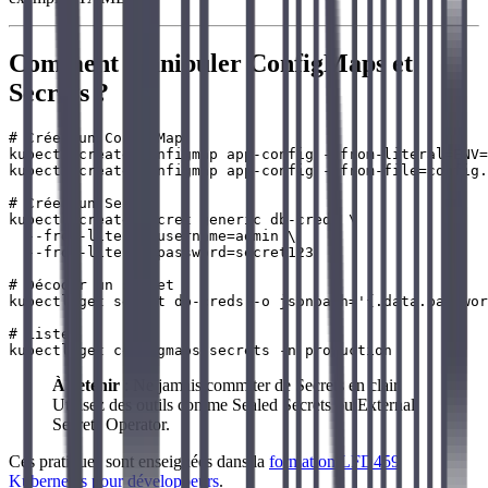
Comment manipuler ConfigMaps et
Secrets ?
# Créer un ConfigMap

kubectl create configmap app-config --from-literal=ENV=
kubectl create configmap app-config --from-file=config.
# Créer un Secret

kubectl create secret generic db-creds \

  --from-literal=username=admin \

  --from-literal=password=secret123

# Décoder un secret

kubectl get secret db-creds -o jsonpath='{.data.passwor
# Lister

À retenir
: Ne jamais commiter de Secrets en clair.
Utilisez des outils comme Sealed Secrets ou External
Secrets Operator.
Ces pratiques sont enseignées dans la
formation LFD459
Kubernetes pour développeurs
.