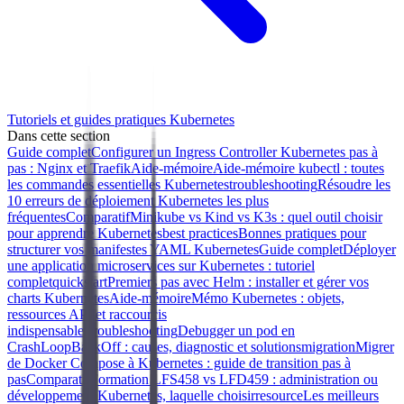
Tutoriels et guides pratiques Kubernetes
Dans cette section
Guide complet
Configurer un Ingress Controller Kubernetes pas à
pas : Nginx et Traefik
Aide-mémoire
Aide-mémoire kubectl : toutes
les commandes essentielles Kubernetes
troubleshooting
Résoudre les
10 erreurs de déploiement Kubernetes les plus
fréquentes
Comparatif
Minikube vs Kind vs K3s : quel outil choisir
pour apprendre Kubernetes
best practices
Bonnes pratiques pour
structurer vos manifestes YAML Kubernetes
Guide complet
Déployer
une application microservices sur Kubernetes : tutoriel
complet
quickstart
Premiers pas avec Helm : installer et gérer vos
charts Kubernetes
Aide-mémoire
Mémo Kubernetes : objets,
ressources API et raccourcis
indispensables
troubleshooting
Debugger un pod en
CrashLoopBackOff : causes, diagnostic et solutions
migration
Migrer
de Docker Compose à Kubernetes : guide de transition pas à
pas
Comparatif
Formation LFS458 vs LFD459 : administration ou
développement Kubernetes, laquelle choisir
resource
Les meilleurs