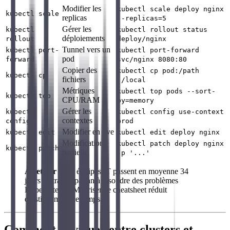
Modifier les
kubectl scale deploy nginx
kubectl scale
replicas
--replicas=5
Gérer les
kubectl
kubectl rollout status
déploiements
rollout
deploy/nginx
Tunnel vers un
kubectl port-
kubectl port-forward
pod
forward
svc/nginx 8080:80
Copier des
kubectl cp pod:/path
kubectl cp
fichiers
./local
Métriques
kubectl top pods --sort-
kubectl top
CPU/RAM
by=memory
Gérer les
kubectl
kubectl config use-context
contextes
config
prod
Modifier en live
kubectl edit
kubectl edit deploy nginx
Modification
kubectl patch deploy nginx
kubectl patch
partielle
-p '...'
À retenir
: Les équipes IT passent en moyenne 34
jours de travail par an à résoudre des problèmes
Kubernetes (). Maîtriser ce cheatsheet réduit
drastiquement ce temps.
Comment naviguer entre clusters et