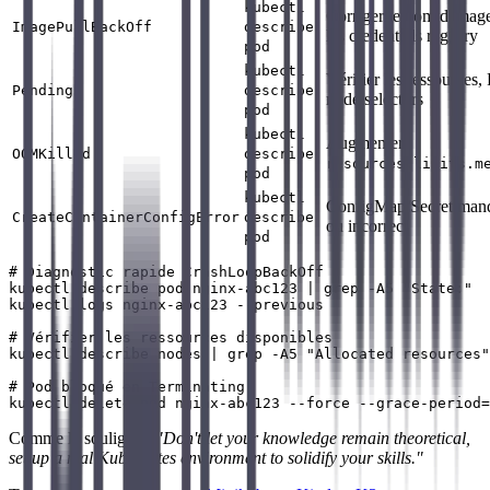
kubectl
Corriger le nom d'imag
ImagePullBackOff
describe
les credentials registry
pod
kubectl
Vérifier les ressources
Pending
describe
node selectors
pod
kubectl
Augmenter
OOMKilled
describe
resources.limits.m
pod
kubectl
ConfigMap/Secret man
CreateContainerConfigError
describe
ou incorrect
pod
# Diagnostic rapide CrashLoopBackOff

kubectl describe pod nginx-abc123 | grep -A5 "State:"

kubectl logs nginx-abc123 --previous

# Vérifier les ressources disponibles

kubectl describe nodes | grep -A5 "Allocated resources"

# Pod bloqué en Terminating

Comme le souligne :
"Don't let your knowledge remain theoretical,
set up a real Kubernetes environment to solidify your skills."