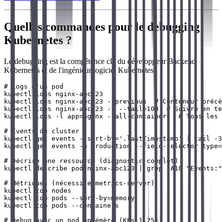
Quelles commandes pour le debugging
Kubernetes ?
Le debugging est la compétence clé du développeur Backend
Kubernetes et de l'ingénieur logiciel Kubernetes.
# Logs d'un pod

kubectl logs nginx-abc123

kubectl logs nginx-abc123 --previous  # Conteneur précé
kubectl logs nginx-abc123 -f --tail=100  # Suivre en te
kubectl logs -l app=nginx --all-containers  # Tous les 
# Events du cluster

kubectl get events --sort-by='.lastTimestamp' | tail -3
kubectl get events -n production --field-selector type=
# Décrire une ressource (diagnostic complet)

kubectl describe pod nginx-abc123 | grep -A10 "Events:"

# Métriques (nécessite metrics-server)

kubectl top nodes

kubectl top pods --sort-by=memory

kubectl top pods --containers

# Debug avec un pod éphémère (K8s 1.25+)
