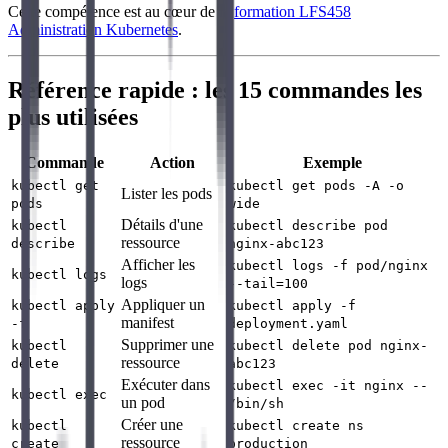
Cette compétence est au cœur de la
formation LFS458
Administration Kubernetes
.
Référence rapide : les 15 commandes les
plus utilisées
Commande
Action
Exemple
kubectl get
kubectl get pods -A -o
Lister les pods
pods
wide
Détails d'une
kubectl
kubectl describe pod
ressource
describe
nginx-abc123
Afficher les
kubectl logs -f pod/nginx
kubectl logs
logs
--tail=100
Appliquer un
kubectl apply
kubectl apply -f
manifest
-f
deployment.yaml
Supprimer une
kubectl
kubectl delete pod nginx-
ressource
delete
abc123
Exécuter dans
kubectl exec -it nginx --
kubectl exec
un pod
/bin/sh
Créer une
kubectl
kubectl create ns
ressource
create
production