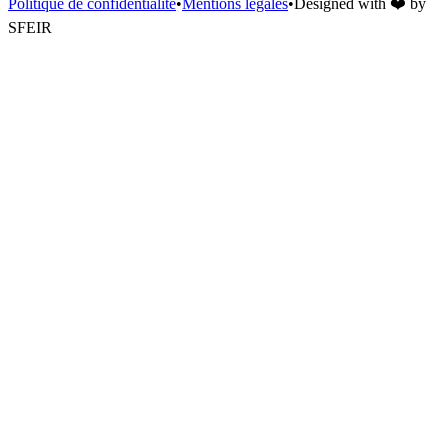
Politique de confidentialité
•
Mentions légales
•
Designed with
❤️
by
SFEIR