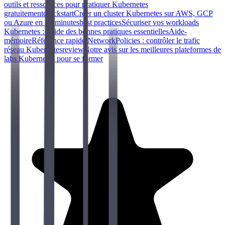
outils et ressources pour pratiquer Kubernetes
gratuitement
quickstart
Créer un cluster Kubernetes sur AWS, GCP
ou Azure en 20 minutes
best practices
Sécuriser vos workloads
Kubernetes : guide des bonnes pratiques essentielles
Aide-
mémoire
Référence rapide NetworkPolicies : contrôler le trafic
réseau Kubernetes
review
Notre avis sur les meilleures plateformes de
labs Kubernetes pour se former