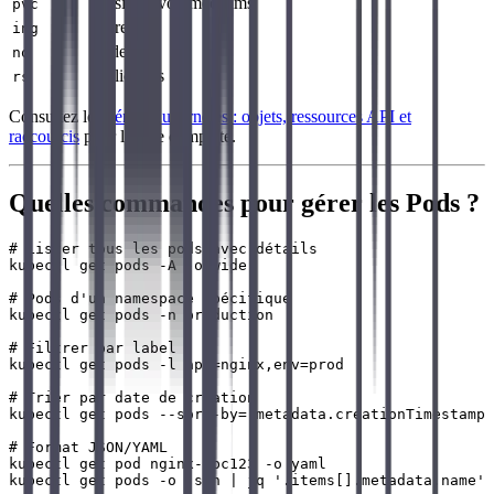
persistentvolumeclaims
pvc
ingress
ing
nodes
no
replicasets
rs
Consultez le
Mémo Kubernetes : objets, ressources API et
raccourcis
pour la liste complète.
Quelles commandes pour gérer les Pods ?
# Lister tous les pods avec détails

kubectl get pods -A -o wide

# Pods d'un namespace spécifique

kubectl get pods -n production

# Filtrer par label

kubectl get pods -l app=nginx,env=prod

# Trier par date de création

kubectl get pods --sort-by=.metadata.creationTimestamp

# Format JSON/YAML

kubectl get pod nginx-abc123 -o yaml

kubectl get pods -o json | jq '.items[].metadata.name'
