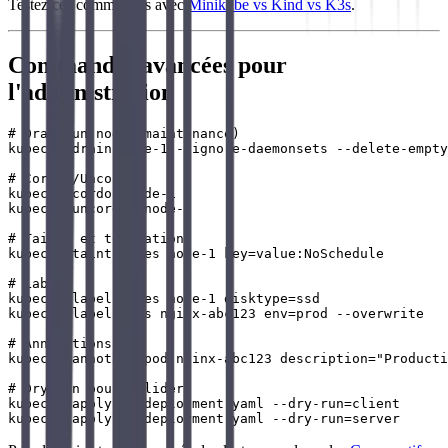
Testez ces commandes avec
Minikube vs Kind vs K3s
.
Commandes avancées pour
l'administration
# Drain un node (maintenance)

kubectl drain node-1 --ignore-daemonsets --delete-empty
# Cordon/Uncordon

kubectl cordon node-1

kubectl uncordon node-1

# Taints et tolerations

kubectl taint nodes node-1 key=value:NoSchedule

# Labels

kubectl label nodes node-1 disktype=ssd

kubectl label pods nginx-abc123 env=prod --overwrite

# Annotations

kubectl annotate pod nginx-abc123 description="Producti
# Dry-run pour valider

kubectl apply -f deployment.yaml --dry-run=client
