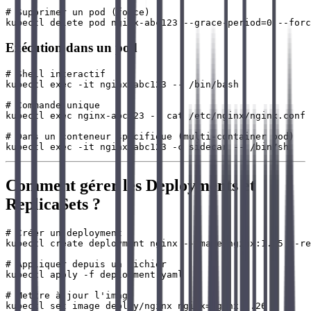
# Supprimer un pod (force)

Exécution dans un pod
# Shell interactif

kubectl exec -it nginx-abc123 -- /bin/bash

# Commande unique

kubectl exec nginx-abc123 -- cat /etc/nginx/nginx.conf

# Dans un conteneur spécifique (multi-container pod)

Comment gérer les Deployments et
ReplicaSets ?
# Créer un deployment

kubectl create deployment nginx --image=nginx:1.25 --re
# Appliquer depuis un fichier

kubectl apply -f deployment.yaml

# Mettre à jour l'image

kubectl set image deploy/nginx nginx=nginx:1.26
