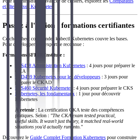
Pour l'administration avancée de clusters, explorez les
Comparatifs
et alternatives Kubernetes
.
Passez à l'action : formations certifiantes
Ce cheatsheet commandes kubectl Kubernetes couvre les bases.
Pour développer une expertise reconnue :
Formations SFEIR Institute :
LFS458 Administration Kubernetes
: 4 jours pour préparer le
CKA
LFD459 Kubernetes pour les développeurs
: 3 jours pour
préparer le CKAD
LFS460 Sécurité Kubernetes
: 4 jours pour préparer le CKS
Kubernetes, les fondamentaux
: 1 jour pour découvrir
Kubernetes
À retenir
: La certification CKA teste des compétences
pratiques. Selon :
"The CKA exam tested practical,
useful skills. It wasn't just theory, it matched real-world
situations you'd actually run into."
Découvrez le
Guide Complet Formation Kubernetes
pour construire