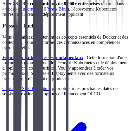
Avec
88 000+ contributeurs de 8 000+ entreprises
répartis dans
44 pays (
Kubernetes 10 Years Blog
), l'écosystème Kubernetes
représente l'avenir du déploiement applicatif.
Passez à l'action
Vous connaissez maintenant les concepts essentiels de Docker et des
conteneurs. Pour transformer ces connaissances en compétences
opérationnelles :
Formation Kubernetes les fondamentaux
: Cette formation d'une
journée (7h) vous permet de découvrir Kubernetes et le déploiement
d'applications conteneurisées. Vous y apprendrez à créer vos
premiers Pods, Services et Deployments avec des formateurs
praticiens qui déploient en production.
Contactez SFEIR Institute
pour obtenir les prochaines dates de
session et explorer les options de financement OPCO.