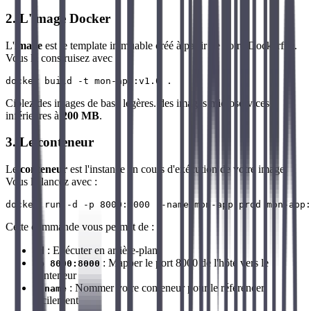
2. L'image Docker
L'
image
est le template immuable créé à partir de votre Dockerfile.
Vous la construisez avec :
Ciblez des images de base légères. des images microservices
inférieures à
200 MB
.
3. Le conteneur
Le
conteneur
est l'instance en cours d'exécution de votre image.
Vous le lancez avec :
Cette commande vous permet de :
: Exécuter en arrière-plan
-d
: Mapper le port 8000 de l'hôte vers le
-p 8000:8000
conteneur
: Nommer votre conteneur pour le référencer
--name
facilement