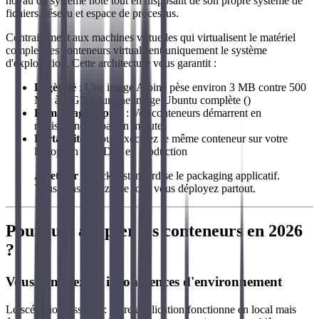
noyau du système hôte tout en disposant de son propre système de
fichiers, réseau et espace de processus.
Contrairement aux machines virtuelles qui virtualisent le matériel
complet, les conteneurs virtualisent uniquement le système
d'exploitation. Cette architecture vous garantit :
Légèreté
: Une image Alpine pèse environ 3 MB contre 500
MB à 1 GB pour une image Ubuntu complète ()
Démarrage rapide
: Vos conteneurs démarrent en
millisecondes, pas en minutes
Portabilité
: Vous exécutez le même conteneur sur votre
laptop, en CI/CD et en production
À retenir
: Docker standardise le packaging applicatif.
Vous construisez une fois, vous déployez partout.
Pourquoi adopter les conteneurs en 2026
?
Vous éliminez les incohérences d'environnement
Le scénario classique : votre application fonctionne en local mais