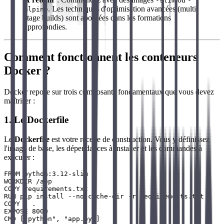
-slim
-
. Les techniques d'optimisation avancées (multi-
alpine
stage builds) sont abordées dans les formations
approfondies.
Comment fonctionnent les conteneurs
Docker ?
Docker repose sur trois composants fondamentaux que vous devez
maîtriser :
1. Le Dockerfile
Le
Dockerfile
est votre recette de construction. Vous y définissez
l'image de base, les dépendances à installer et les commandes à
exécuter :
FROM python:3.12-slim

WORKDIR /app

COPY requirements.txt .

RUN pip install --no-cache-dir -r requirements.txt

COPY . .

EXPOSE 8000
