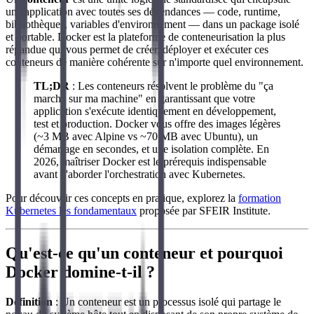
une application avec toutes ses dépendances — code, runtime,
bibliothèques, variables d'environnement — dans un package isolé
et portable. Docker est la plateforme de conteneurisation la plus
répandue qui vous permet de créer, déployer et exécuter ces
conteneurs de manière cohérente sur n'importe quel environnement.
TL;DR
: Les conteneurs résolvent le problème du "ça
marche sur ma machine" en garantissant que votre
application s'exécute identiquement en développement,
test et production. Docker vous offre des images légères
(~3 MB avec Alpine vs ~70 MB avec Ubuntu), un
démarrage en secondes, et une isolation complète. En
2026, maîtriser Docker est le prérequis indispensable
avant d'aborder l'orchestration avec Kubernetes.
Pour découvrir ces concepts en pratique, explorez la
formation
Kubernetes les fondamentaux
proposée par SFEIR Institute.
Qu'est-ce qu'un conteneur et pourquoi
Docker domine-t-il ?
Définition
: Un conteneur est un processus isolé qui partage le