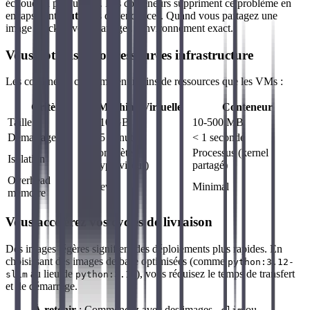
échoue en production. Les conteneurs suppriment ce problème en
encapsulant
toutes
les dépendances. Quand vous partagez une
image Docker, vous partagez l'environnement exact.
Vous optimisez vos ressources infrastructure
Les conteneurs consomment moins de ressources que les VMs :
Critère
Machine Virtuelle
Conteneur
Taille
1-10 GB
10-500 MB
Démarrage
1-5 minutes
< 1 seconde
Complète
Processus (kernel
Isolation
(hyperviseur)
partagé)
Overhead
Élevé
Minimal
mémoire
Vous accélérez vos cycles de livraison
Des images légères signifient des déploiements plus rapides. En
choisissant des images de base optimisées (comme
python:3.12-
au lieu de
), vous réduisez le temps de transfert
slim
python:3.12
et de démarrage.
À retenir
: Commencez avec des images
ou