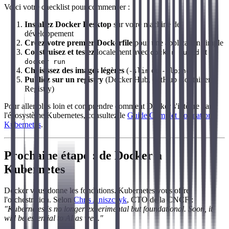
Voici votre checklist pour commencer :
Installez Docker Desktop
sur votre machine de
développement
Créez votre premier Dockerfile
pour une application simple
Construisez et testez
localement avec
et
docker build
docker run
Choisissez des images légères
(
ou
)
-slim
-alpine
Publiez sur un registry
(Docker Hub, GitHub Container
Registry)
Pour aller plus loin et comprendre comment Docker s'intègre dans
l'écosystème Kubernetes, consultez le
Guide Complet Formation
Kubernetes
.
Prochaine étape : de Docker à
Kubernetes
Docker vous donne les fondations. Kubernetes vous offre
l'orchestration. Selon
Chris Aniszczyk
, CTO de la CNCF :
"Kubernetes is no longer experimental but foundational. Soon, it
will be essential to AI as well."