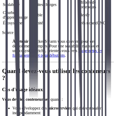
Milliers de
Scalabilité
Petites charges
conteneurs
Courbe
Faible
Élevée
d'apprentissage
Écosystème
Limité
Très riche (CNCF)
Source :
À retenir
: Docker Swarm vous convient pour des
déploiements simples. Pour une scalabilité massive et
un écosystème riche, orientez-vous vers
Kubernetes les
fondamentaux et pour débutants
.
Quand devez-vous utiliser les conteneurs
?
Cas d'usage idéaux
Vous devriez conteneuriser
quand :
Vous développez des
microservices
qui doivent scaler
indépendamment