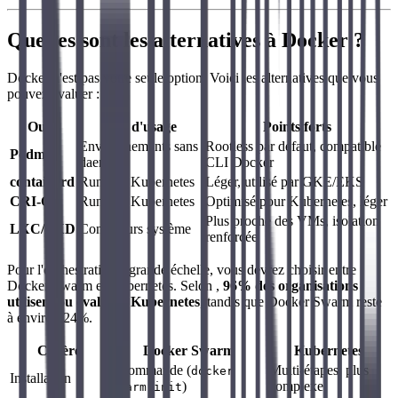
Quelles sont les alternatives à Docker ?
Docker n'est pas votre seule option. Voici les alternatives que vous
pouvez évaluer :
Outil
Cas d'usage
Points forts
Environnements sans
Rootless par défaut, compatible
Podman
daemon
CLI Docker
containerd
Runtime Kubernetes
Léger, utilisé par GKE/EKS
CRI-O
Runtime Kubernetes
Optimisé pour Kubernetes, léger
Plus proche des VMs, isolation
LXC/LXD
Conteneurs système
renforcée
Pour l'orchestration à grande échelle, vous devrez choisir entre
Docker Swarm et Kubernetes. Selon ,
96% des organisations
utilisent ou évaluent Kubernetes
, tandis que Docker Swarm reste
à environ 24%.
Critère
Docker Swarm
Kubernetes
1 commande (
Multi-étapes, plus
docker
Installation
)
complexe
swarm init