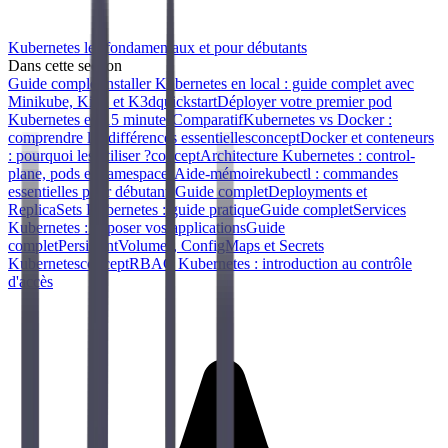
Kubernetes les fondamentaux et pour débutants
Dans cette section
Guide complet
Installer Kubernetes en local : guide complet avec
Minikube, Kind et K3d
quickstart
Déployer votre premier pod
Kubernetes en 15 minutes
Comparatif
Kubernetes vs Docker :
comprendre les différences essentielles
concept
Docker et conteneurs
: pourquoi les utiliser ?
concept
Architecture Kubernetes : control-
plane, pods et namespaces
Aide-mémoire
kubectl : commandes
essentielles pour débutants
Guide complet
Deployments et
ReplicaSets Kubernetes : guide pratique
Guide complet
Services
Kubernetes : exposer vos applications
Guide
complet
PersistentVolumes, ConfigMaps et Secrets
Kubernetes
concept
RBAC Kubernetes : introduction au contrôle
d'accès