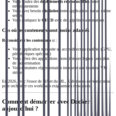
Vous voulez des
déploiements reproductibles
entre
environnements
Vous avez besoin d'
isolation
entre applications sur un même
serveur
Vous pratiquez le
CI/CD
avec des pipelines automatisés
Cas où les conteneurs sont moins adaptés
Reconsidérez les conteneurs
si :
Votre application nécessite un accès direct au matériel (GPU,
périphériques spéciaux)
Vous gérez des applications monolithiques legacy sans plan
de modernisation
Vos contraintes réglementaires imposent une isolation VM
stricte
En 2026, avec l'essor de l'IA et du ML, Kubernetes devient central
pour orchestrer ces workloads exigeants en ressources.
Comment démarrer avec Docker
aujourd'hui ?