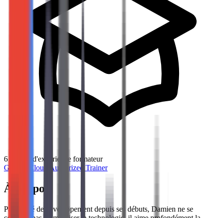
6
années d'expérience formateur
Google Cloud Authorized Trainer
À propos
Passionné de développement depuis ses débuts, Damien ne se
contente pas de maîtriser la technologie, il aime profondément la