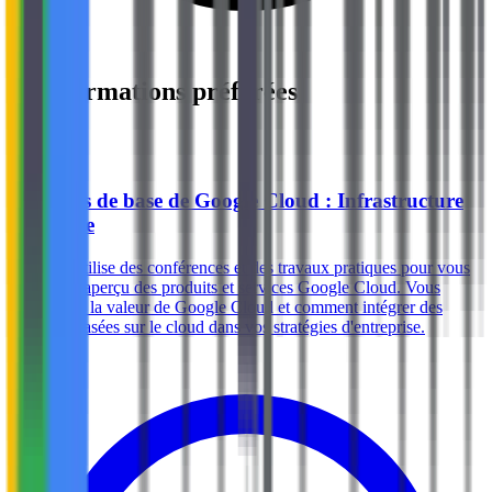
Mes formations préférées
Voir tout
Best
Principes de base de Google Cloud : Infrastructure
essentielle
Ce cours utilise des conférences et des travaux pratiques pour vous
donner un aperçu des produits et services Google Cloud. Vous
apprendrez la valeur de Google Cloud et comment intégrer des
solutions basées sur le cloud dans vos stratégies d'entreprise.