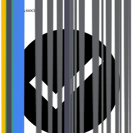
Terraform Associate
HashiCorp