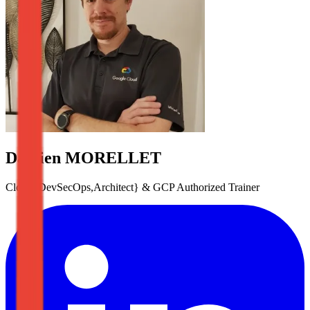
Damien
MORELLET
Cloud{DevSecOps,Architect} & GCP Authorized Trainer