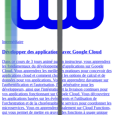
Intermédiaire
Développer des applications avec Google Cloud
Dans ce cours de 3 jours animé par un instructeur, vous apprendrez
les fondamentaux du développement d'applications sur Google
Cloud. Vous apprendrez les meilleures pratiques pour concevoir des
applications cloud et comment choisir les options de calcul et de
données pour vos applications. Vous en apprendrez davantage sur
l'authentification et l'autorisation, l'IA générative pour les
développeurs, ainsi que l'intégration et la livraison continues pour
vos applications fonctionnant sur Google Cloud. Vous découvrirez
les applications basées sur les événements et l'utilisation de
l'orchestration et de la chorégraphie de services pour coordonner les
microservices. Vous en apprendrez également sur Cloud Functions,
qui vous permet de mettre en œuvre des fonctions à usage unique