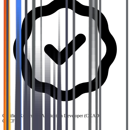
Certified Kubernetes Application Developer (CKAD)
CNCF