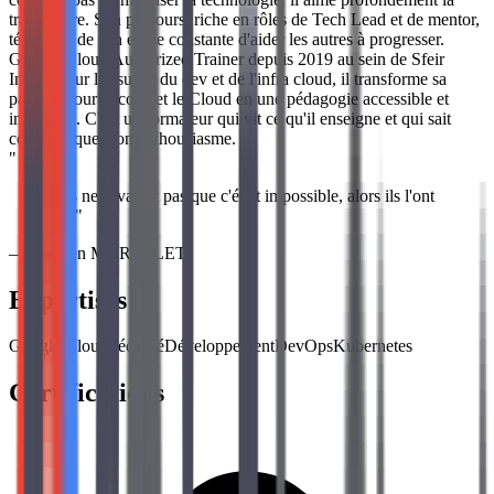
transmettre. Son parcours, riche en rôles de Tech Lead et de mentor,
témoigne de son envie constante d'aider les autres à progresser.
Google Cloud Authorized Trainer depuis 2019 au sein de Sfeir
Institute sur les sujets du dev et de l'infra cloud, il transforme sa
passion pour le code et le Cloud en une pédagogie accessible et
inspirante. C'est un formateur qui vit ce qu'il enseigne et qui sait
communiquer son enthousiasme.
"
"
Ils ne savaient pas que c'était impossible, alors ils l'ont
fait
"
—
Damien MORELLET
Expertises
Google Cloud
Sécurité
Développement
DevOps
Kubernetes
Certifications