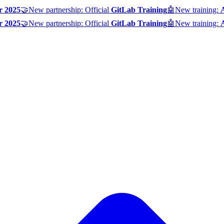
r 2025
🤝
New partnership: Official
GitLab Training
🤖
New training:
r 2025
🤝
New partnership: Official
GitLab Training
🤖
New training: