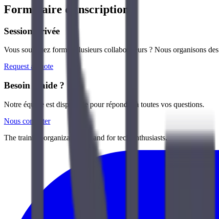
Formulaire d'inscription
Session privée
Vous souhaitez former plusieurs collaborateurs ? Nous organisons des s
Request a quote
Besoin d'aide ?
Notre équipe est disponible pour répondre à toutes vos questions.
Nous contacter
The training organization by and for tech enthusiasts.