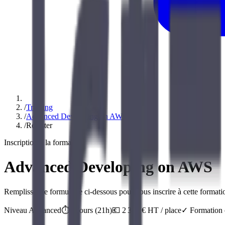
/
Training
/
Advanced Developing on AWS
/
Register
Inscription à la formation
Advanced Developing on AWS
Remplissez le formulaire ci-dessous pour vous inscrire à cette formatio
Niveau
Advanced
⏱️
3
jour
s
(
21
h)
💶
2 370
€ HT / place
✓ Formation o