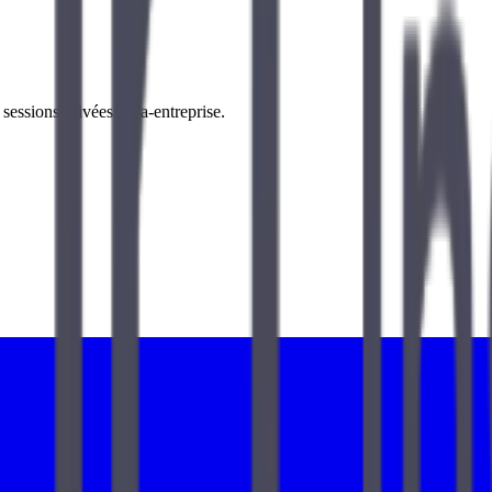
essions privées intra-entreprise.