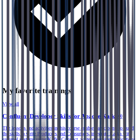
My favorite trainings
View all
Confluent Developer Skills for Apache Kafka®
The lessons and activities in this course enable participants to build
the skills to write Producers and Consumers, integrate Kafka with
external systems using Kafka Connect, write streaming applications