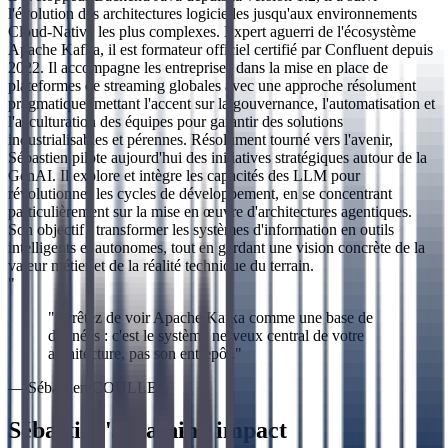
l'évolution des architectures logicielles jusqu'aux environnements
Cloud-Native les plus complexes. Expert aguerri de l'écosystème
Apache Kafka, il est formateur officiel certifié par Confluent depuis
2022. Il accompagne les entreprises dans la mise en place de
plateformes de streaming globales avec une approche résolument
pragmatique, mettant l'accent sur la gouvernance, l'automatisation et
l'acculturation des équipes pour garantir des solutions
industrialisables et pérennes. Résolument tourné vers l'avenir,
Sébastien pilote aujourd'hui des initiatives stratégiques autour de la
GenAI. Il explore et intègre les capacités des LLM pour
révolutionner les cycles de développement, en se concentrant
particulièrement sur la mise en œuvre d'architectures agentiques.
Son objectif : transformer les systèmes d'information en outils
intelligents et autonomes, tout en gardant une vision concrète de la
valeur métier et de la réalité technique du terrain.
"
"
Arrêtez de voir Apache Kafka comme une base de
données : c'est le système nerveux central de votre
architecture, pas son entrepôt.
"
—
Sébastien COULLE
Sébastien's training impact