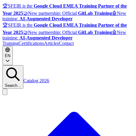
🏆
SFEIR is the
Google Cloud EMEA Training Partner of the
Year 2025
🤝
New partnership: Official
GitLab Training
🤖
New
training:
AI-Augmented Developer
🏆
SFEIR is the
Google Cloud EMEA Training Partner of the
Year 2025
🤝
New partnership: Official
GitLab Training
🤖
New
training:
AI-Augmented Developer
Training
Certifications
Articles
Contact
EN
Catalog 2026
Search...