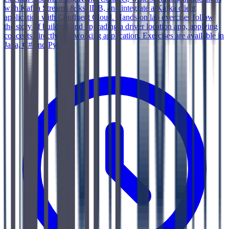
with Kafka Streams & ksqlDB, and integrate a Kafka client
application with Confluent Cloud. Hands-on lab exercises follow
the story of building and upgrading a driver location app, applying
concepts directly to a working application. Exercises are available in
Java, C# and Python.