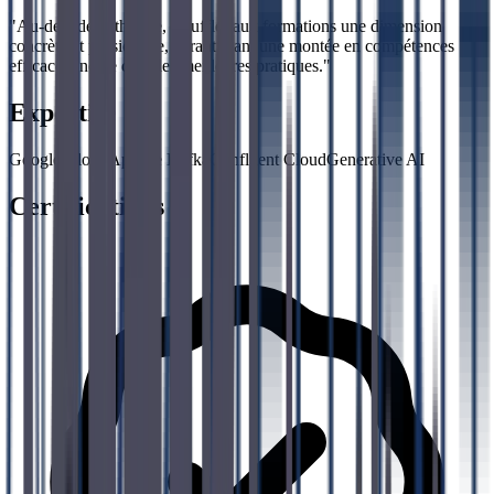
"
Au-delà de la théorie, insuffler aux formations une dimension
concrète et passionnée, garantissant une montée en compétences
efficace, ancrée dans les meilleures pratiques.
"
Expertise
Google Cloud
Apache Kafka
Confluent Cloud
Generative AI
Certifications