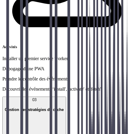
Activités
Installer un premier service worker
Débogage d'une PWA
Prendre le contrôle des événements
Découvrir les événements ‘install', 'activate' et 'fetch'
03
Gestion des stratégies de cache