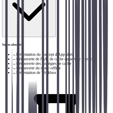
Sujets abordés
→
Présentation du concept d'App-shell
→
Découverte de l'API de cache du service worker
→
Découverte des stratégies de cache
→
Découverte du mode offline
→
Présentation de Workbox