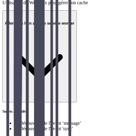
Utilisation de Workbox pour gérer son cache
04
Aller plus loin avec le service worker
Sujets abordés
→
Découverte de l'event ‘message’
→
Découverte de l'évent 'sync'