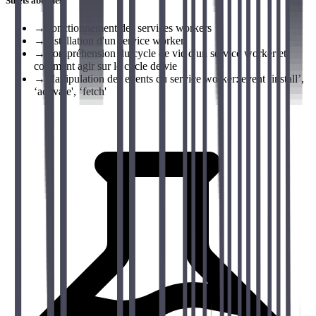
Sujets abordés
→
Fonctionnement des services workers
→
Installation d'un service worker
→
Compréhension du cycle de vie d'un service worker et
comment agir sur le cycle de vie
→
Manipulation des events du service worker: event ‘install’,
‘activate', ‘fetch'