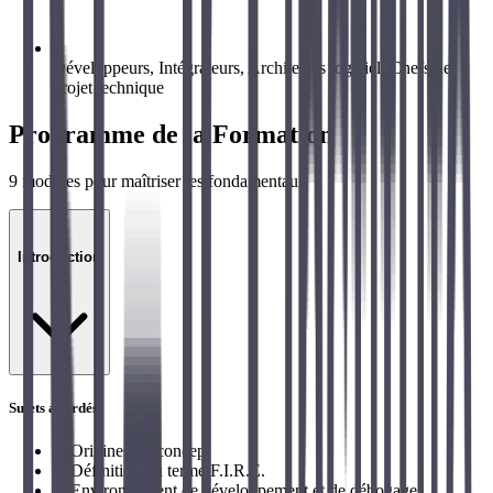
Développeurs, Intégrateurs, Architectes logiciel, Chefs de
projet technique
Programme de la Formation
9
modules pour maîtriser les fondamentaux
01
Introduction
Sujets abordés
→
Origines du concept
→
Définition du terme F.I.R.E.
→
Environnement de développement et de débogage