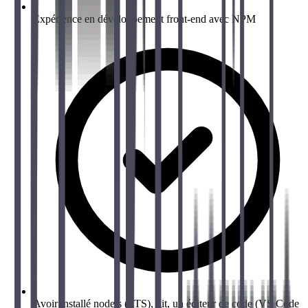
Expérience en développement front-end avec NPM
Avoir installé nodejs (LTS), git, un éditeur de code (VS Code