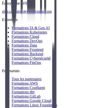
Écosystème SFEIR
sfeir.com
sfeir.dev
wenvision.com
Expertises
Formations IA & Gen AI
Formations Kubernetes
Formations Cloud
Formations DevOps
Formations Data
Formations Frontend
Formations Backend
Formations Cybersécurité
Formations FinOps
Partenariats
Tous les partenaires
Formations AWS
Formations Confluent
Formations dbt
Formations GitLab
Formations Google Cloud
Formations Linux Foundation