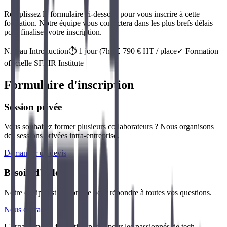
Remplissez le formulaire ci-dessous pour vous inscrire à cette
formation. Notre équipe vous contactera dans les plus brefs délais
pour finaliser votre inscription.
Niveau
Introduction
⏱️
1
jour
(
7
h)
💶
790
€ HT / place
✓ Formation
officielle
SFEIR Institute
Formulaire d'inscription
Session privée
Vous souhaitez former plusieurs collaborateurs ? Nous organisons
des sessions privées intra-entreprise.
Demander un devis
Besoin d'aide ?
Notre équipe est disponible pour répondre à toutes vos questions.
Nous contacter
L'organisme de formation par et pour les passionnés de tech.