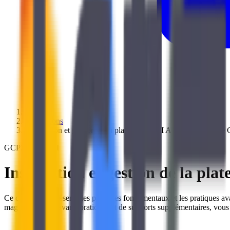
/
Formations
/
Installation et gestion de la plateforme API Apigee de Google 
GCP200APIPRI
Installation et gestion de la pl
Ce cours vous présente les principes fondamentaux et les pratiques av
magistraux, de travaux pratiques et de supports supplémentaires, vous a