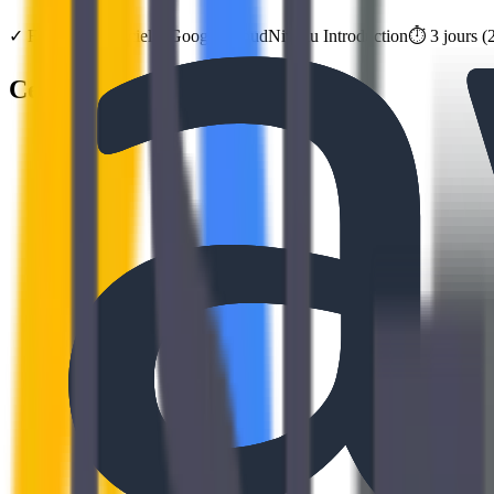
✓
Formation officielle
Google Cloud
Niveau
Introduction
⏱️
3
jours
(
Ce que vous allez apprendre