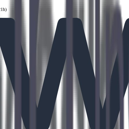
21
h)