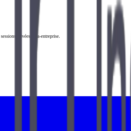
essions privées intra-entreprise.