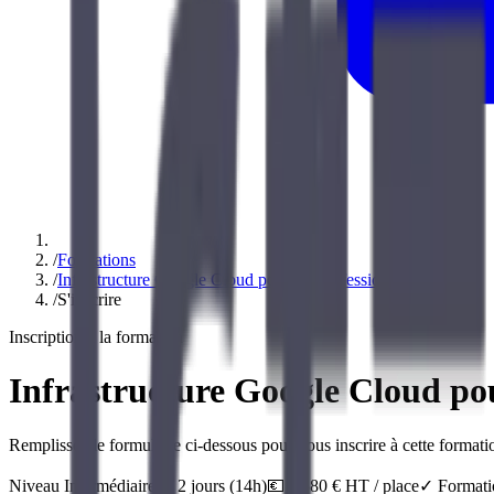
/
Formations
/
Infrastructure Google Cloud pour les professionnels d'Azure
/
S'inscrire
Inscription à la formation
Infrastructure Google Cloud pou
Remplissez le formulaire ci-dessous pour vous inscrire à cette formatio
Niveau
Intermédiaire
⏱️
2
jour
s
(
14
h)
💶
1 580
€ HT / place
✓ Formatio