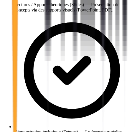
Lectures / Apports théoriques (Slides)
—
Présentation de
concepts via des supports visuels (PowerPoint, PDF).
Démonstration technique (Démos)
—
Le formateur réalise