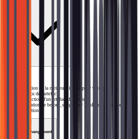
Sujets abordés
→
Sélection de la meilleure image pour votre pipeline
→
Aperçu des artefacts
→
Production d'un artefact du binaire
→
Utilisation de before_script pour les dépendances de
construction
04
Fusion des Changements