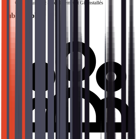
Ordinateur avec accès Internet et Git installés
Public cible