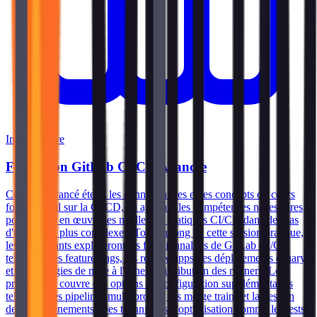
Intermédiaire
Formation GitLab CI/CD Avancée
Ce cours avancé étend les connaissances et les concepts du cours
fondamental sur la CI/CD, en ajoutant les compétences nécessaires
pour mettre en œuvre les meilleures pratiques CI/CD dans des cas
d'utilisation plus complexes. Tout au long de cette session pratique,
les participants exploreront les fonctionnalités de GitLab CI/CD
telles que les feature flags, les review apps, les déploiements canary
et les stratégies de mise à l'échelle/distribution des runners. Le
programme couvre des options de configuration supplémentaires
telles que les pipelines multi-projets, les merge trains et la gestion
des environnements. Des techniques d'optimisation comme les tests