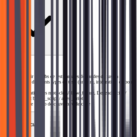
Sujets abordés
→
Définir les jobs de test dans les demandes de fusion
→
Gérer différents types de tests (unitaire, intégration, de bout
en bout)
→
Utilisation des mots-clés Allow_failure, Dependencies /
needs, et before_script / after_script
→
Inclure un job de couverture de code
06
Composants CI/CD