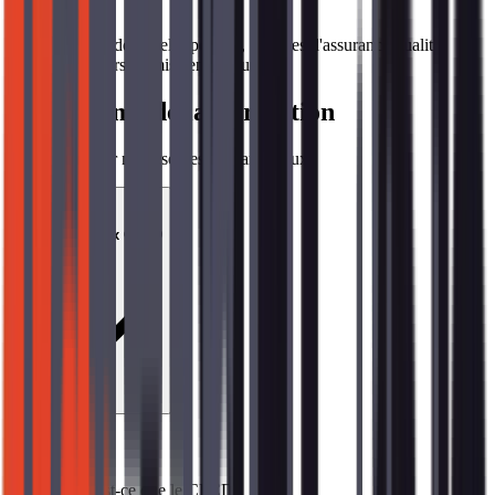
Équipes de développement, Équipes d'assurance qualité,
Ingénieurs de mise en production
Programme de la Formation
9
modules pour maîtriser les fondamentaux
01
Fondamentaux CI/CD
Sujets abordés
→
Qu'est-ce que le CI/CD