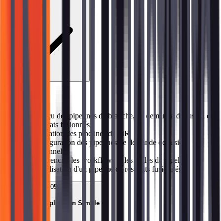
Sujets abordés
→
Aperçu des pipelines de branche, de demande de fusion et
de résultats fusionnés
→
Activation des pipelines de MR
→
Configuration des pipelines de demande de fusion
conditionnels
→
Différencier les workflows et les règles de pipeline
→
Visualisation d'un pipeline de résultats fusionnés
05
Test d'une Application Simple