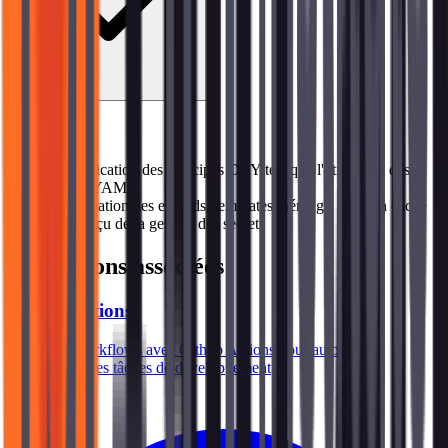
Sujets abordés
→
Application des principes DRY tels que l'utilisation des
ancres YAML
→
Utilisation des extends, templates, héritage, mise en cache
→
Aperçu de la gestion des secrets
Formations associées
Github Actions
Créez des workflows avec Github Actions pour automatiser
efficacement les tâches de développement