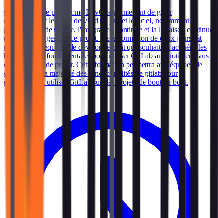
GitLab est une plateforme DevOps permettant de gérer
complètement le cycle de vie d'un projet logiciel, notamment la
gestion du code source, l'intégration continue et la livraison continue
(CI/CD) et la gestion de projet. Cette formation de deux jours est
destinée aux équipes de développement qui souhaitent acquérir les
bonnes bases fondamentales pour utiliser GitLab au quotidien dans
chaque étape de projet. Cette formation permettra aux équipes de
comprendre la majorité des fonctionnalités de gitlab pour
commencer à utiliser GitLab sur des projets de bout en bout.