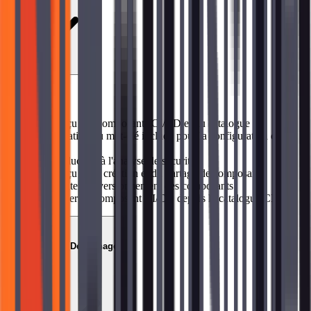
Sujets abordés
→
Aperçu des composants CI/CD et du catalogue
→
Utilisation du mot-clé include pour la configuration du
pipeline
→
Introduction à l'analyse de sécurité
→
Aperçu de la création et du partage de composants
→
Discuter du versionnement des composants
→
Ajouter un composant CI/CD depuis le catalogue CI/CD
07
Stratégies de Dépannage