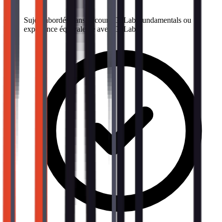
Sujets abordés dans le cours GitLab Fundamentals ou
expérience équivalente avec GitLab