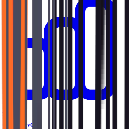
Fondamental
GitLab DevOps