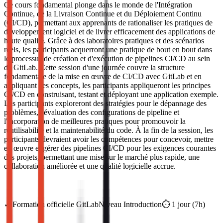
Ce cours fondamental plonge dans le monde de l'Intégration
Continue, de la Livraison Continue et du Déploiement Continu
(CI/CD), permettant aux apprenants de rationaliser les pratiques de
développement logiciel et de livrer efficacement des applications de
haute qualité. Grâce à des laboratoires pratiques et des scénarios
réels, les participants acquerront une pratique de bout en bout dans
le processus de création et d'exécution de pipelines CI/CD au sein
de GitLab. Cette session d'une journée couvre la structure
fondamentale de la mise en œuvre de CI/CD avec GitLab et en
appliquant ces concepts, les participants appliqueront les principes
CI/CD en construisant, testant et déployant une application exemple.
Les participants exploreront des stratégies pour le dépannage des
problèmes, l'évaluation des configurations de pipeline et
l'incorporation de meilleures pratiques pour promouvoir la
réutilisabilité et la maintenabilité du code. À la fin de la session, les
participants devraient avoir les compétences pour concevoir, mettre
en œuvre et gérer des pipelines CI/CD pour les exigences courantes
des projets, permettant une mise sur le marché plus rapide, une
collaboration améliorée et une qualité logicielle accrue.
✓
Formation officielle
GitLab
Niveau
Introduction
⏱️
1
jour
(
7
h)