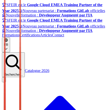
🏆
SFEIR est le
Google Cloud EMEA Training Partner of the
Year 2025
🤝
Nouveau partenariat :
Formations GitLab
officielles
🤖
Nouvelle formation :
Développeur Augmenté par l'IA
🏆
SFEIR est le
Google Cloud EMEA Training Partner of the
Year 2025
🤝
Nouveau partenariat :
Formations GitLab
officielles
🤖
Nouvelle formation :
Développeur Augmenté par l'IA
Formations
Certifications
Articles
Contact
FR
Catalogue 2026
Rechercher...