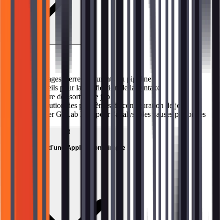
Sujets abordés
→
Messages d'erreur courants du pipeline
→
Conseils pour la vérification de la syntaxe
→
Lecture des sorties de job
→
Résolution des problèmes de configuration de job
→
Utiliser GitLab Duo pour l'analyse des causes profondes
08
Déploiement d'une Application Simple