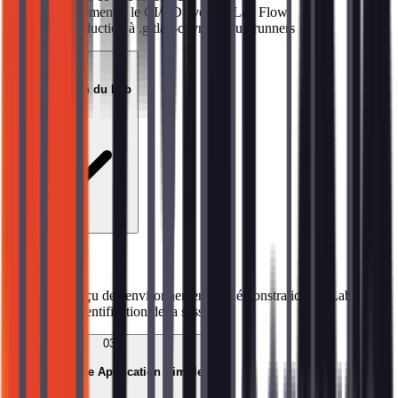
→
Implémenter le CI/CD avec GitLab Flow
→
Introduction à .gitlab-ci.yml et aux runners
02
Configuration du Lab
Sujets abordés
→
Aperçu de l'environnement de démonstration GitLab
→
Authentification de la session
03
Création d'une Application Simple