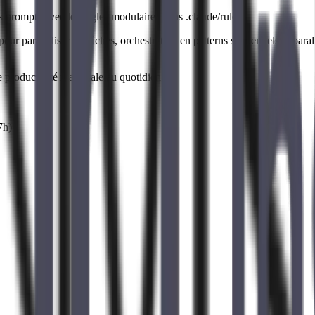
prompts avec les règles modulaires dans .claude/rules/.
our paralléliser les tâches, orchestration en patterns séquentiels et para
e productivité maximale au quotidien.
7
h)