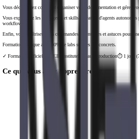
Vous découvrirez comment organiser votre documentation et gérer vos 
Vous explorerez les sub-agents et skills : création d'agents autonomes p
workflows.
Enfin, vous maîtriserez les commandes essentielles et astuces pour un
Formation pratique avec 60% de labs sur des cas concrets.
✓
Formation officielle
SFEIR Institute
Niveau
Introduction
⏱️
1
jour
(
Ce que vous allez apprendre