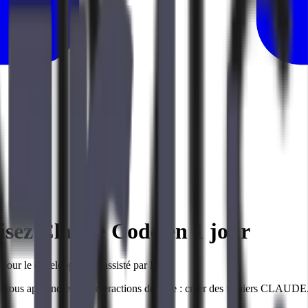
sez Claude Code en 1 jour
 pour le développement assisté par IA.
e, vous apprendrez les interactions de base : créer des fichiers CLAUDE.