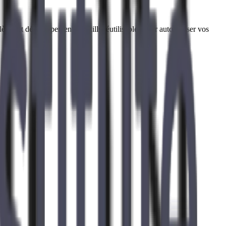
llèles, et développement de skills réutilisables pour automatiser vos