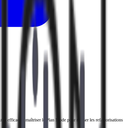
md efficaces, maîtriser le Plan Mode pour réviser les refactorisations