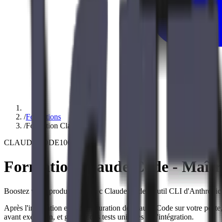
/
Formations
/
Formation Claude Code
CLAUDECODE100
Formation Claude Code - Maîtri
Boostez votre productivité avec Claude Code, l'outil CLI d'Anthropic
Après l'installation et la configuration de Claude Code sur votre post
avant exécution, et générer des tests unitaires et d'intégration.