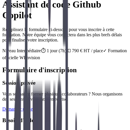
Assistant de code Github
Copilot
Remplissez le formulaire ci-dessous pour vous inscrire à cette
formation. Notre équipe vous contactera dans les plus brefs délais
pour finaliser votre inscription.
Niveau
Intermédiaire
⏱️
1
jour
(
7
h)
💶
790
€ HT / place
✓ Formation
officielle
WEnvision
Formulaire d'inscription
Session privée
Vous souhaitez former plusieurs collaborateurs ? Nous organisons
des sessions privées intra-entreprise.
Demander un devis
Besoin d'aide ?