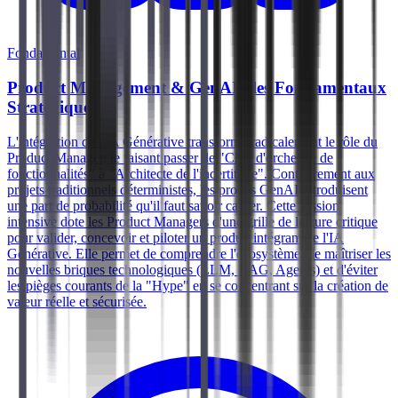
Fondamental
Product Management & GenAI : les Fondamentaux
Stratégiques
L'intégration de l'IA Générative transforme radicalement le rôle du
Product Manager, le faisant passer de "Chef d'orchestre de
fonctionnalités" à "Architecte de l'incertitude". Contrairement aux
projets traditionnels déterministes, les projets GenAI introduisent
une part de probabilité qu'il faut savoir cadrer. Cette session
intensive dote les Product Managers d'une grille de lecture critique
pour valider, concevoir et piloter un produit intégrant de l'IA
Générative. Elle permet de comprendre l'écosystème, de maîtriser les
nouvelles briques technologiques (LLM, RAG, Agents) et d'éviter
les pièges courants de la "Hype" en se concentrant sur la création de
valeur réelle et sécurisée.