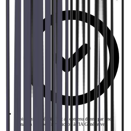
Avoir le niveau équivalent au contenu donné par une
formation de type "Introduction à l'IA Générative".