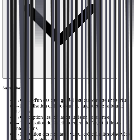
Sujets abordés
→
Choix d'un cas d'usage réel issu du contexte entreprise
→
Formalisation de la logique de l'agent et de sa boucle
d'action
→
Conception des scénarios gérés en autonomie
→
Visualisation du fonctionnement de l'agent et de ses
interactions
→
Évaluation des résultats : valeur créée, limites observées,
leviers d'amélioration