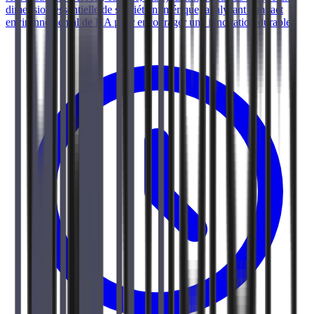
dimension essentielle de sobriété numérique, analysant l'impact
environnemental de l'IA pour encourager une innovation durable.