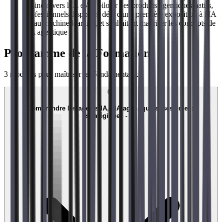
business vers l'IA et/ou piloter des produits agentiques natifs,
Professionnels disposant déjà d'une première exposition à l'IA
ou au machine learning et souhaitant maîtriser les concepts de
l'IA agentique
Programme de la Formation
3
modules pour maîtriser les fondamentaux
01
Comprendre les agents IA, l'IA agentique et ses enjeux
stratégiques - 1h