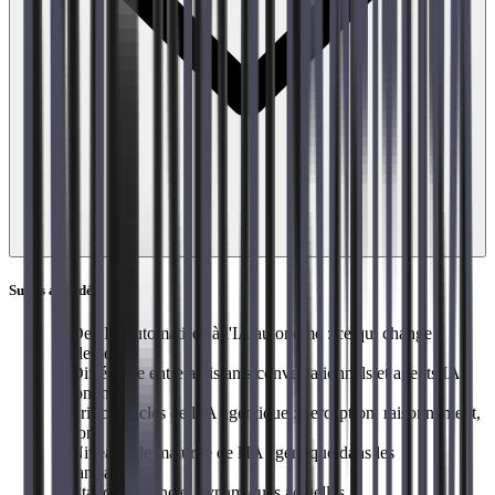
Sujets abordés
→
De l'IA automatisée à l'IA autonome : ce qui change
réellement
→
Différence entre assistants conversationnels et agents IA
autonomes
→
Principes clés de l'IA agentique : perception, raisonnement,
action
→
Niveaux de maturité de l'IA agentique dans les
organisations
→
État du marché et dynamiques actuelles