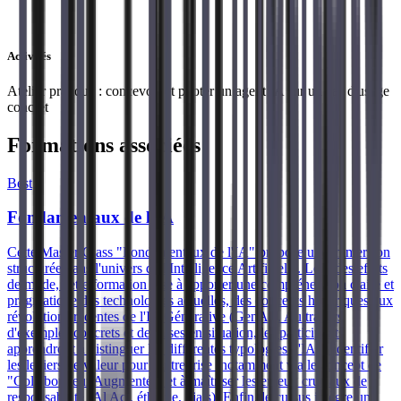
Activités
Atelier pratique : concevoir et piloter un agent IA sur un cas d'usage
concret
Formations associées
Best
Fondamentaux de l'IA
Cette Master Class "Fondamentaux de l'IA" propose une immersion
structurée dans l'univers de l'Intelligence Artificielle. Loin des effets
de mode, cette formation vise à apporter une compréhension claire et
pragmatique des technologies actuelles, des concepts historiques aux
révolutions récentes de l'IA Générative (GenAI). Au travers
d'exemples concrets et de mises en situation, les participants
apprendront à distinguer les différentes typologies d'IA, à identifier
les leviers de valeur pour l'entreprise (notamment via le concept de
"Collaborateur Augmenté") et à maîtriser les enjeux cruciaux de
responsabilité (Al Act, éthique, biais). Enfin, le cursus intègre une