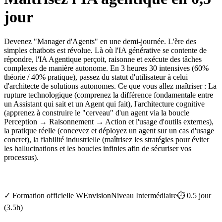
jour
Devenez "Manager d'Agents" en une demi-journée. L'ère des
simples chatbots est révolue. Là où l'IA générative se contente de
répondre, l'IA Agentique perçoit, raisonne et exécute des tâches
complexes de manière autonome. En 3 heures 30 intensives (60%
théorie / 40% pratique), passez du statut d'utilisateur à celui
d'architecte de solutions autonomes. Ce que vous allez maîtriser : La
rupture technologique (comprenez la différence fondamentale entre
un Assistant qui sait et un Agent qui fait), l'architecture cognitive
(apprenez à construire le "cerveau" d'un agent via la boucle
Perception → Raisonnement → Action et l'usage d'outils externes),
la pratique réelle (concevez et déployez un agent sur un cas d'usage
concret), la fiabilité industrielle (maîtrisez les stratégies pour éviter
les hallucinations et les boucles infinies afin de sécuriser vos
processus).
✓
Formation officielle
WEnvision
Niveau
Intermédiaire
⏱️
0.5
jour
(
3.5
h)