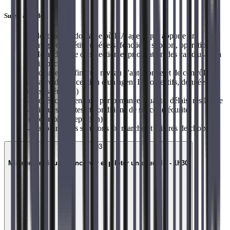
Sujets abordés
→
Identifier un domaine où l'IA agentique apporte un
avantage compétitif (métiers, fonctions support, opérations)
→
Méthodologie de sélection et priorisation des cas d'usage à
fort impact
→
Comment définir un niveau d'autonomie et de contrôle
→
Cadre de conception d'un agent IA (objectifs, données,
outils, scénarios)
→
Bénéfices attendus : performance, qualité, délais, résilience
→
Risques, limites et conditions de succès (sécurité,
conformité, acceptation)
→
Panorama des solutions du marché et critères de choix
03
Mise en pratique : concevoir et piloter un agent IA - 1h30