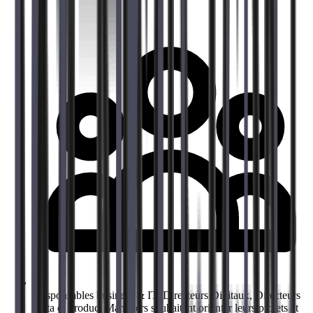
Responsables business & IT, Directeurs Digitaux, Directeurs
Data et Product Managers souhaitant orienter leurs projets et