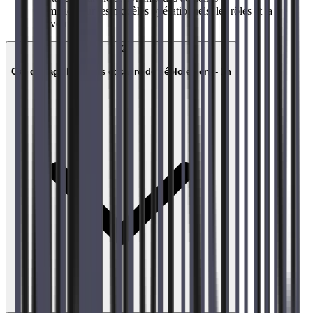
→
Impacts sur les modèles opérationnels, les rôles et la
gouvernance
02
Cas d'usage business et cadre de déploiement - 1h