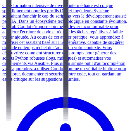
Cette formation intensive de niveau intermédiaire est conçue
spécifiquement pour les profils Ops et Ingénieurs Système
souhaitant franchir le cap du scripting vers le développement assisté
par l'IA. Dans un écosystème technologique en constante évolution,
GitHub Copilot s'impose comme un levier incontournable pour
accélérer l'écriture de code et réduire les tâches répétitives à faible
valeur ajoutée. Au cours de cet atelier pratique, vous apprendrez à
maîtriser cet assistant basé sur l'IA générative, capable de suggérer
du code en temps réel et de s'adapter à votre contexte. Vous
découvrirez comment structurer vos prompts pour générer des
scripts Python robustes (logs, métriques) et automatiser vos
déploiements via Ansible. Plus qu'un simple outil d'autocomplétion,
vous apprendrez à utiliser Copilot comme un véritable binôme pour
refactorer, documenter et sécuriser votre code, tout en gardant un
esprit critique sur les suggestions fournies.