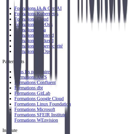
Formations IA & Gen AI
Formations Kubernetes
Formations Cloud
Formations DevOps
Formations Data
Formations Frontend
Formations Backend
Formations Cybersécurité
Formations FinOps
Partenariats
Tous les partenaires
Formations AWS
Formations Confluent
Formations dbt
Formations GitLab
Formations Google Cloud
Formations Linux Foundation
Formations Microsoft
Formations SFEIR Institute
Formations WEnvision
Institute