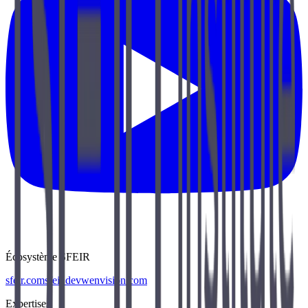
Écosystème SFEIR
sfeir.com
sfeir.dev
wenvision.com
Expertises