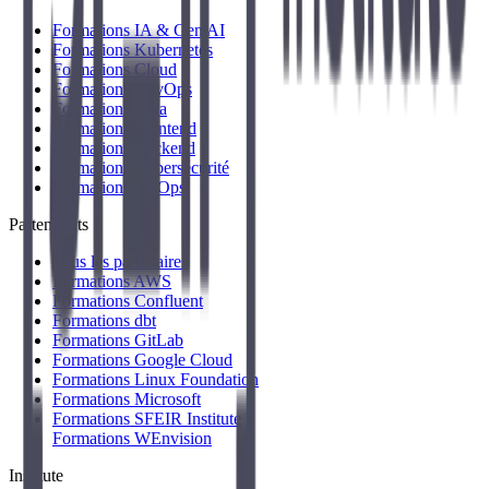
Formations IA & Gen AI
Formations Kubernetes
Formations Cloud
Formations DevOps
Formations Data
Formations Frontend
Formations Backend
Formations Cybersécurité
Formations FinOps
Partenariats
Tous les partenaires
Formations AWS
Formations Confluent
Formations dbt
Formations GitLab
Formations Google Cloud
Formations Linux Foundation
Formations Microsoft
Formations SFEIR Institute
Formations WEnvision
Institute