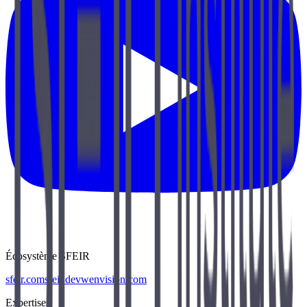
Écosystème SFEIR
sfeir.com
sfeir.dev
wenvision.com
Expertises