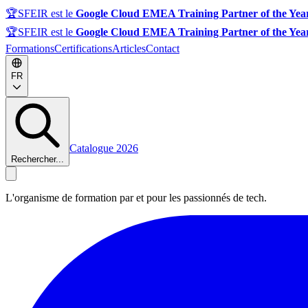
🏆
SFEIR est le
Google Cloud EMEA Training Partner of the Yea
🏆
SFEIR est le
Google Cloud EMEA Training Partner of the Yea
Formations
Certifications
Articles
Contact
FR
Catalogue 2026
Rechercher...
L'organisme de formation par et pour les passionnés de tech.