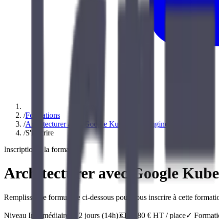
/
Formations
/
Architecturer avec Google Kubernetes Engine
/
S'inscrire
Inscription à la formation
Architecturer avec Google Kube
Remplissez le formulaire ci-dessous pour vous inscrire à cette formatio
Niveau
Intermédiaire
⏱️
2
jour
s
(
14
h)
💶
1 580
€ HT / place
✓ Formatio