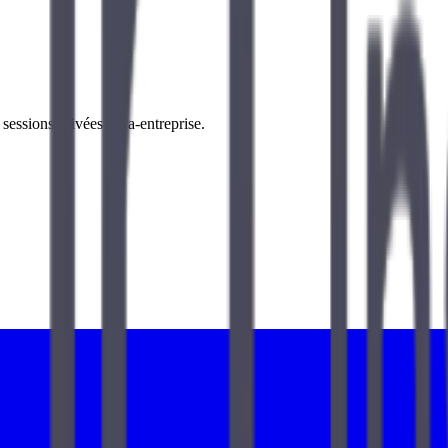
essions privées intra-entreprise.