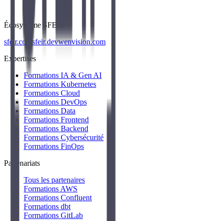
Écosystème SFEIR
sfeir.com
sfeir.dev
wenvision.com
Expertises
Formations IA & Gen AI
Formations Kubernetes
Formations Cloud
Formations DevOps
Formations Data
Formations Frontend
Formations Backend
Formations Cybersécurité
Formations FinOps
Partenariats
Tous les partenaires
Formations AWS
Formations Confluent
Formations dbt
Formations GitLab