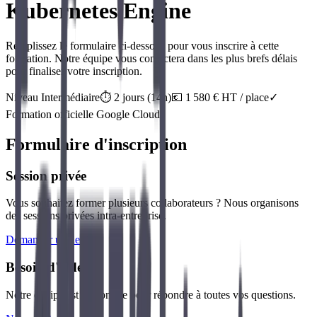
Kubernetes Engine
Remplissez le formulaire ci-dessous pour vous inscrire à cette
formation. Notre équipe vous contactera dans les plus brefs délais
pour finaliser votre inscription.
Niveau
Intermédiaire
⏱️
2
jour
s
(
14
h)
💶
1 580
€ HT / place
✓
Formation officielle
Google Cloud
Formulaire d'inscription
Session privée
Vous souhaitez former plusieurs collaborateurs ? Nous organisons
des sessions privées intra-entreprise.
Demander un devis
Besoin d'aide ?
Notre équipe est disponible pour répondre à toutes vos questions.