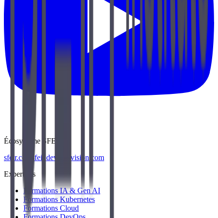
Écosystème SFEIR
sfeir.com
sfeir.dev
wenvision.com
Expertises
Formations IA & Gen AI
Formations Kubernetes
Formations Cloud
Formations DevOps