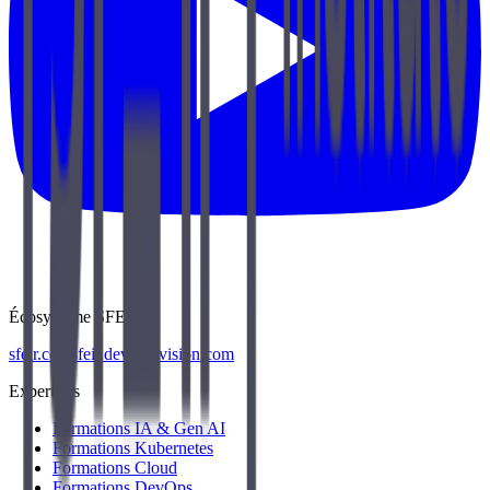
Écosystème SFEIR
sfeir.com
sfeir.dev
wenvision.com
Expertises
Formations IA & Gen AI
Formations Kubernetes
Formations Cloud
Formations DevOps