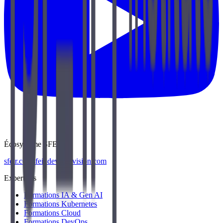
Écosystème SFEIR
sfeir.com
sfeir.dev
wenvision.com
Expertises
Formations IA & Gen AI
Formations Kubernetes
Formations Cloud
Formations DevOps