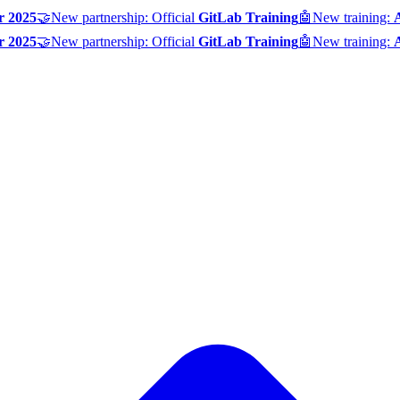
r 2025
🤝
New partnership: Official
GitLab Training
🤖
New training:
r 2025
🤝
New partnership: Official
GitLab Training
🤖
New training: