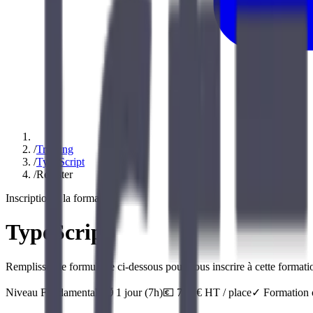
/
Training
/
TypeScript
/
Register
Inscription à la formation
TypeScript
Remplissez le formulaire ci-dessous pour vous inscrire à cette formatio
Niveau
Fundamentals
⏱️
1
jour
(
7
h)
💶
790
€ HT / place
✓ Formation o