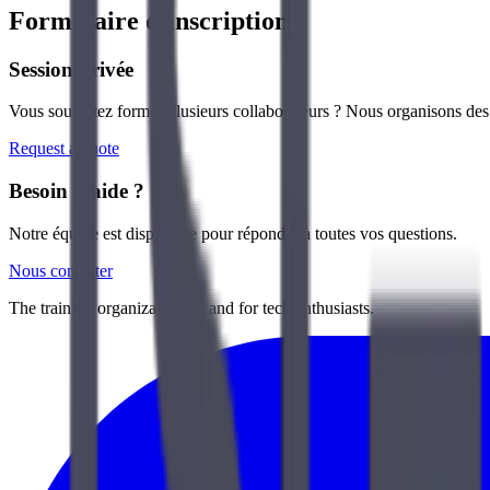
Formulaire d'inscription
Session privée
Vous souhaitez former plusieurs collaborateurs ? Nous organisons des s
Request a quote
Besoin d'aide ?
Notre équipe est disponible pour répondre à toutes vos questions.
Nous contacter
The training organization by and for tech enthusiasts.