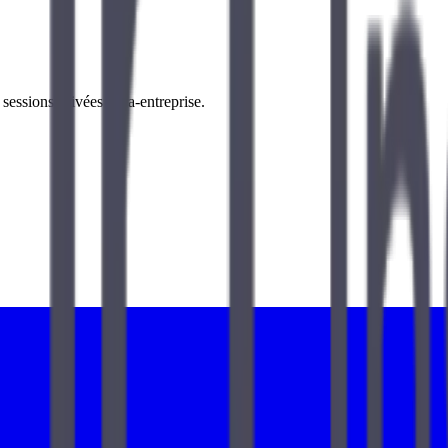
essions privées intra-entreprise.